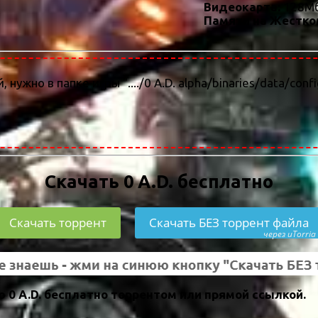
Видеокарта:
128Мб
Памяти на Жестко
ужно в папке игры "..../0 A.D. alpha/binaries/data/confi
Скачать 0 A.D. бесплатно
Скачать торрент
Скачать БЕЗ торрент файла
через uTorria
 0 A.D. бесплатно торрентом или прямой ссылкой.