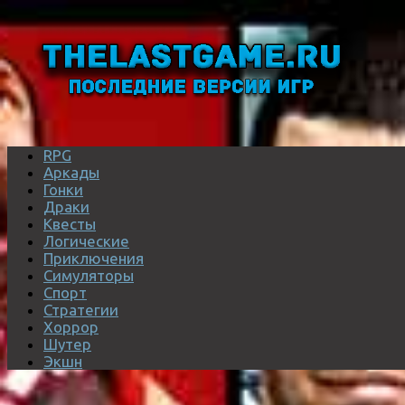
RPG
Аркады
Гонки
Драки
Квесты
Логические
Приключения
Симуляторы
Спорт
Стратегии
Хоррор
Шутер
Экшн