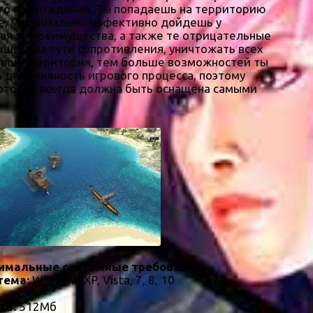
его прохождения. Ты попадаешь на территорию
ые, максимально эффективно дойдешь у
авая те преимущества, а также те отрицательные
шься на пути сопротивления, уничтожать всех
 твоя территория, тем больше возможностей ты
ь динамичность игрового процесса, поэтому
 которая всегда должна быть оснащена самыми
имальные системные требования
тема:
Windows XP, Vista, 7, 8, 10
ть:
512Мб