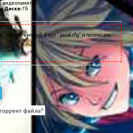
 видеопамяти
м Диске:
Гб
g " создать новый фаил " local.cfg" и прописать