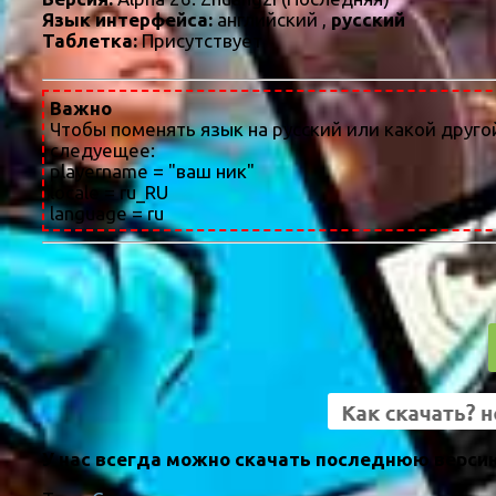
Язык интерфейса:
английский ,
русский
Таблетка:
Присутствует
Важно
Чтобы поменять язык на русский или какой другой, н
следуещее:
playername = "ваш ник"
locale = ru_RU
language = ru
У нас всегда можно скачать последнюю версию