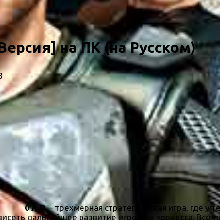
 Версия] на ПК (на Русском)
3
0 A.D.
– трехмерная стратегическая игра, где у т
висеть дальнейшее развитие игрового процесса. Все 