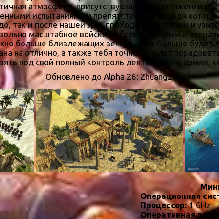
стичная атмосфера, присутствующая на протяжении вс
сленными испытаниями и препятствиями, пройдя котор
до, так и после нашей эры, проходя все истории и узн
вольно масштабное войско вместе с которым и отправи
 можно больше близлежащих земель. Чем больше будет
на на отлично, а также тебя точно самолёт порадоват
 взять под свой полный контроль деятельность армии,
Обновлено до Alpha 26: Zhuangzi
Мин
Операционная сис
Процессор:
1 GHz
Оперативная памя