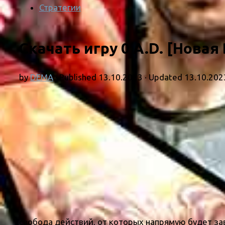
Стратегии
Скачать игру 0 A.D. [Новая
by
DEMA
· Published
13.10.2023
· Updated
13.10.202
свобода действий, от которых напрямую будет за