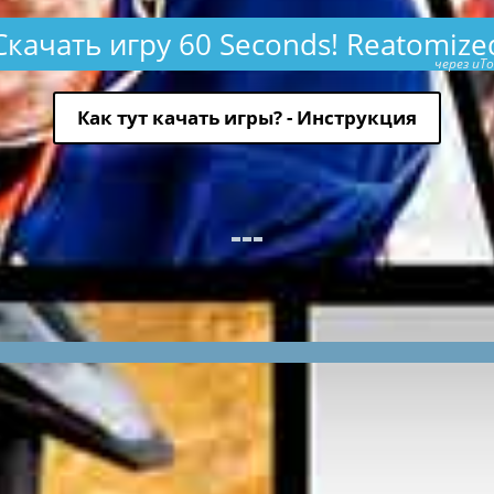
Скачать игру 60 Seconds! Reatomize
через uTo
Как тут качать игры? - Инструкция