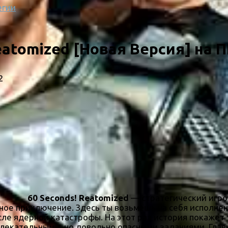
егии
eatomized [Новая Версия] на П
2
60 Seconds! Reatomized
— стратегический игро
ьное приключение. Здесь ты возьмёшь на себя исполне
ле ядерной катастрофы. На этот раз история покажет т
увлекательными, но довольно опасными заданиями. Глав