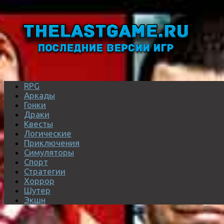
RPG
Аркады
Гонки
Драки
Квесты
Логические
Приключения
Симуляторы
Спорт
Стратегии
Хоррор
Шутер
Экшн