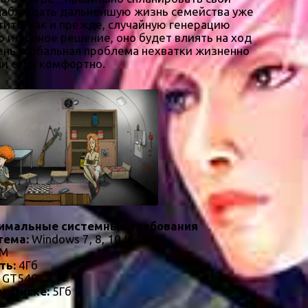
ь наблюдать дальнейшую жизнь семейства уже
тить, как и прежде, случайную генерацию
о или иное решение, оно будет влиять на ход
чень глобальная проблема нехватки жизненно
ли себя комфортно.
имальные системные требования
тема:
Windows 7, 8, 10 (64bit)
0M
ть:
4Гб
a GT540
м Диске:
5Гб