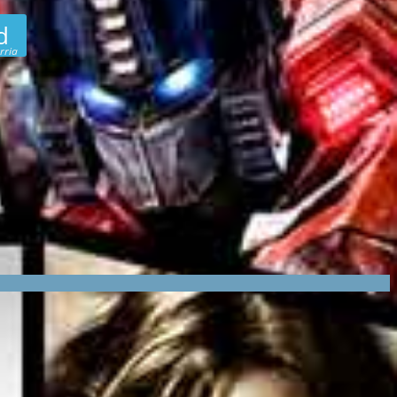
d
rria