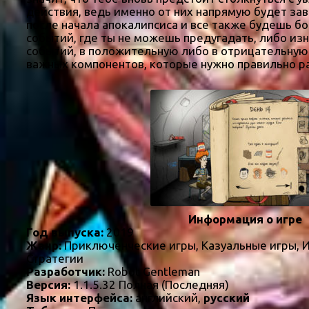
действия, ведь именно от них напрямую будет з
после начала апокалипсиса и все также будешь бо
событий, где ты не можешь предугадать, либо изн
событий, в положительную либо в отрицательную 
важных компонентов, которые нужно правильно р
Информация о игре
Год выпуска:
2019
Жанр:
Приключенческие игры, Казуальные игры, 
Стратегии
Разработчик:
Robot Gentleman
Версия:
1.1.5.32 Полная (Последняя)
Язык интерфейса:
английский,
русский