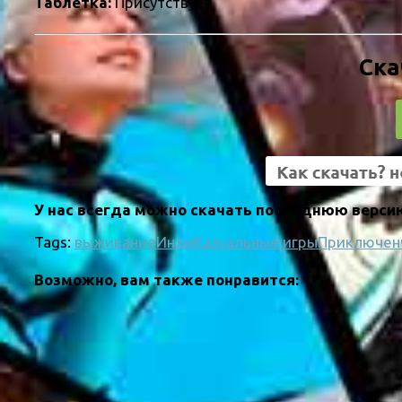
Таблетка:
Присутствует
Ска
У нас всегда можно скачать последнюю версию
Tags:
выживание
Инди
Казуальные игры
Приключен
Возможно, вам также понравится: