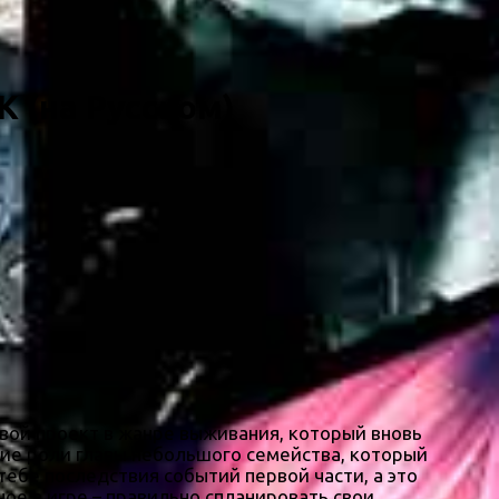
К (на Русском)
вой проект в жанре выживания, который вновь
ние роли главы небольшого семейства, который
ебе последствия событий первой части, а это
ное в игре – правильно спланировать свои