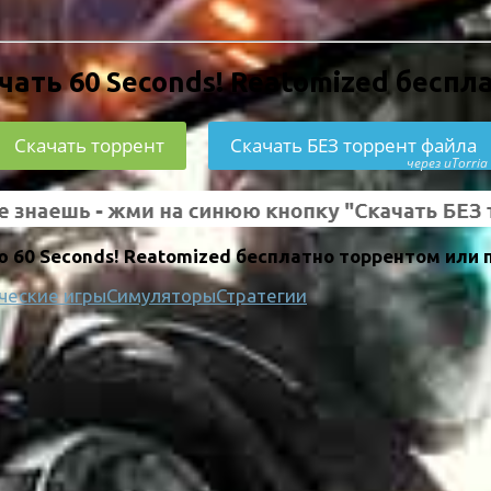
чать 60 Seconds! Reatomized беспл
Скачать торрент
Скачать БЕЗ торрент файла
через uTorria
 60 Seconds! Reatomized бесплатно торрентом или 
ческие игры
Симуляторы
Стратегии