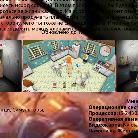
ависеть исход событий. В этом приключении ты будеш
роться за жизнь каждого. Из особенностей стоит отме
ачально продумать план. После того, как ты примешь т
сторону, чего ты тоже не сможешь узнать. Имеется о
аспределять между членами семьи, дабы те чувствова
Обновлено до 1.1.5.32
Мин
Операционная сис
Инди, Симуляторы,
Процессор:
i5-243
Оперативная памя
Видеокарта:
Nvidi
Памяти на Жестко