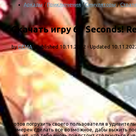
Аркады
/
Приключения
/
Симуляторы
/
Страт
Скачать игру 60 Seconds! R
by
DEMA
· Published
10.11.2022
· Updated
10.11.202
готов погрузить своего пользователя в удивител
намерен сделать все возможное, дабы выжить пос
значит, что тебе вновь предстоит столкнуться с 