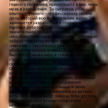
главного соперника, приносящего в мир лишь
мрак и разрушение. Ты сыграешь роль
опытного ученого – профессионала своего
дела, который всю сознательную жизнь
занимается разработкой и созданием
паровых роботов. Твой главный враг имеет
значительное превосходное по боевым
способностям и характеристикам, поэтому от
тебя потребуется особое проявление
смекалки и тактических умений, чтобы
обойти его хитрые уловки. Данный проект
был представлен миру в стиле стримпанк
стратегии, где основополагающей боевой
системы является пошаговое прохождение.
Своих воинов ты будешь обеспечивать
особой защитой, которая превратит их в
самых настоящих боевых машин, способных
на любые действия ради устранения
соперника. Будь внимательным в своих
действиях и обращай внимание на детали,
ведь именно они могут помочь тебе достичь
положительного результата в своем
непростом деле.