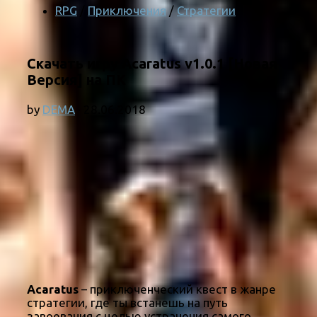
RPG
/
Приключения
/
Стратегии
Скачать игру Acaratus v1.0.1 [Новая
Версия] на ПК
by
DEMA
·
28.06.2018
Acaratus
– приключенческий квест в жанре
стратегии, где ты встанешь на путь
завоевания с целью устранения самого