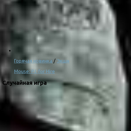
Горячая новинка
/
Экшн
Mouse: P.I. for Hire
Случайная игра