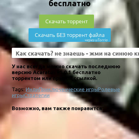
бесплатно
Скачать торрент
Скачать БЕЗ торрент файла
через uTorria
У нас всегда можно скачать последнюю
версию Acaratus v1.0.1 бесплатно
торрентом или прямой ссылкой.
Tags:
Инди
Приключенческие игры
Ролевые
игры
Стратегии
Возможно, вам также понравится: