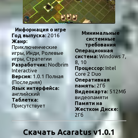
Информация о игре
Минимальные
Год выпуска:
2016
системные
Жанр:
требования
Приключенческие
Операционная
игры, Инди, Ролевые
система:
Windows 7,
игры, Стратегии
8, 10
Разработчик:
Nodbrim
Процессор:
Intel
Interactive
Core 2 Duo
Версия:
1.0.1 Полная
Оперативная
(Последняя)
память:
2Гб
Язык интерфейса:
Видеокарта:
512Мб
английский
видеопамяти
Таблетка:
Памяти на
Присутствует
Жестком Диске:
2Гб
Скачать Acaratus v1.0.1