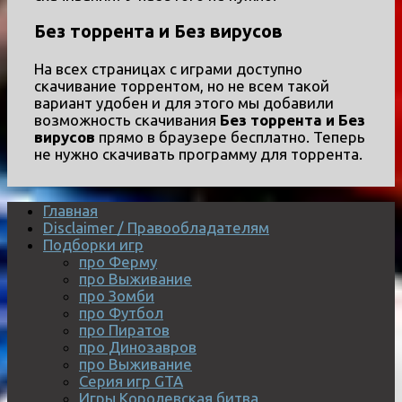
Без торрента и Без вирусов
На всех страницах с играми доступно
скачивание торрентом, но не всем такой
вариант удобен и для этого мы добавили
возможность скачивания
Без торрента и Без
вирусов
прямо в браузере бесплатно. Теперь
не нужно скачивать программу для торрента.
Главная
Disclaimer / Правообладателям
Подборки игр
про Ферму
про Выживание
про Зомби
про Футбол
про Пиратов
про Динозавров
про Выживание
Серия игр GTA
Игры Королевская битва