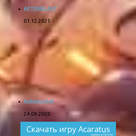
AFTERBLAST
01.12.2025
Automachef
24.09.2020
Скачать игру Acaratus
через uTorria