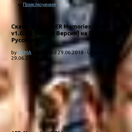
Приключения
Скачать игру AER Memories of Old
v1.0.4.2 [Новая Версия] на ПК (на
Русском)
by
DEMA
· Published
29.06.2018
· Updated
29.06.2018