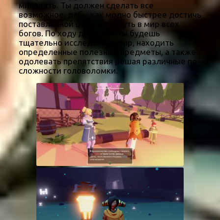
миновать. Ты должен сделать все
возможное, дабы как модно быстрее достичь
поставленной цели и вернуть в мир всех
богов. По ходу действия ты будешь
тщательно исследовать мир, находить
определенные полезные предметы, а также
одолевать препятствия решая различные по
сложности головоломки.