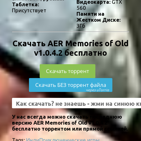
Видеокарта:
GTX
Таблетка:
560
Присутствует
Памяти на
Жестком Диске:
3Гб
Скачать AER Memories of Old
v1.0.4.2 бесплатно
Скачать торрент
Скачать БЕЗ торрент файла
через uTorria
У нас всегда можно скачать последнюю
версию AER Memories of Old v1.0.4.2
бесплатно торрентом или прямой ссылкой.
Tags:
Инди
Приключенческие игры