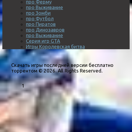
про Ферму
про Выживание
про Зомби
про Футбол
про Пиратов
про Динозавров
про Выживание
Серия игр GTA
Игры Королевская битва
Скачать игры последней версии бесплатно
торрентом © 2026. All Rights Reserved.
1