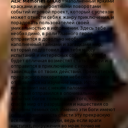
AER: Memories of Old
– наполненный яркими
красками и невероятными поворотами
событий игровой проект, который с успехом
может отнести себя к жанру приключения, и
порадовать пользователей своей
уникальностью в исполнении. Здесь тебе
необходимо, в роли главного героя,
отправится в довольно необычный,
наполненный тайнами и загадками мир,
который подготовил для тебя массу
испытаний и интересных событий. У тебя
будет отличная возместят стать птицей и
отправится в приключение с исходом,
зависящем от твоих действий. Превратись в
прекрасного покорителя небесной глади и
отправляйся на изучение мира. История
познакомит нас с неким паломником,
который отправился в опочивальню давно
забытых богов только ради того, чтобы
спасти мир от разрушения и нашествия со
стороны темных сил. Именно эти боги имеют
силу и возможность спасти эту прекрасную
вселенную от разрухи, ведь если враги
наступят, погружения во мрак точно не