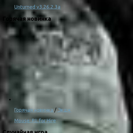
Unturned v3.26.2.3a
Горячая новинка
Горячая новинка
/
Экшн
Mouse: P.I. for Hire
Случайная игра