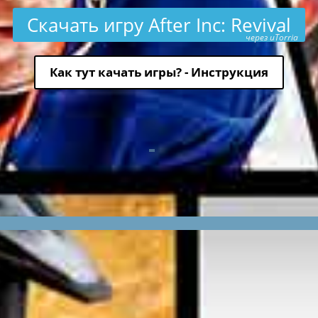
Скачать игру After Inc: Revival
через uTorria
Как тут качать игры? - Инструкция