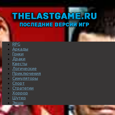
RPG
Аркады
Гонки
Драки
Квесты
Логические
Приключения
Симуляторы
Спорт
Стратегии
Хоррор
Шутер
Экшн