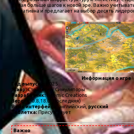
делая больше шагов к новой эре. Важно учитыват
вариативна и предлагает на выбор десять лидеров
Информация о игре
Год выпуска:
2025
Жанр:
Стратегии, Симуляторы
Разработчик:
Ndemic Creations
Версия:
0.8.18.0 (Последняя)
Язык интерфейса:
английский,
русский
Таблетка:
Присутствует
Важно