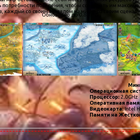
ь потребности поселения, чтобы создавать им максим
, каждый со своим взглядом на мир и со своим сценар
Обновлено до 0.8.18.0
Мин
Операционная сис
Процессор:
2.0GHz
Оперативная памя
Видеокарта:
Intel 
Памяти на Жестко