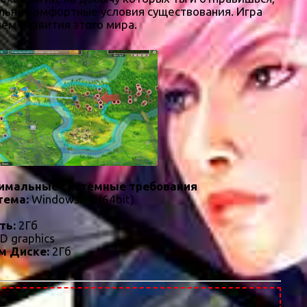
ально комфортные условия существования. Игра
ием развития этого мира.
имальные системные требования
тема:
Windows 10 (64bit)
ть:
2Гб
HD graphics
м Диске:
2Гб