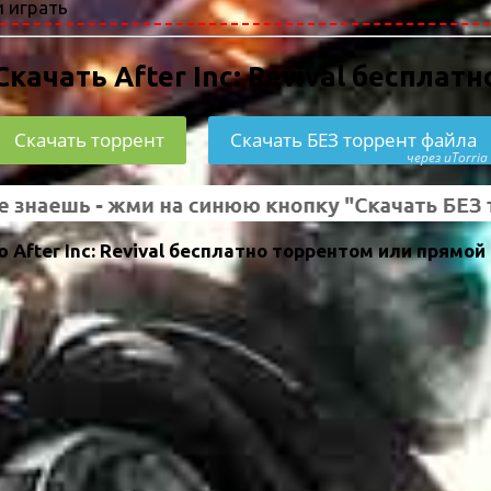
 играть
Скачать After Inc: Revival бесплатн
Скачать торрент
Скачать БЕЗ торрент файла
через uTorria
After Inc: Revival бесплатно торрентом или прямой