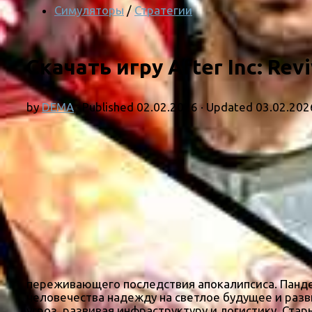
Симуляторы
/
Стратегии
Скачать игру After Inc: Rev
by
DEMA
· Published
02.02.2026
· Updated
03.02.202
переживающего последствия апокалипсиса. Панде
человечества надежду на светлое будущее и разв
угроз, развивая инфраструктуру и логистику. Ста