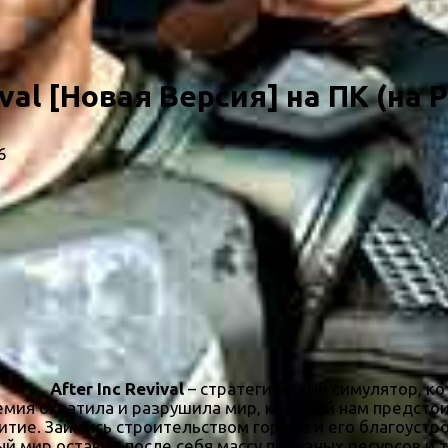
ival [Новая Версия] на ПК (на 
6
After Inc Revival
– стратегический симулятор, ко
мия охватила и разрушила мир, который нам предстои
итие. Займись строительством города и его благоуст
рый мир оставил после себя массу полезных ресурсов и 