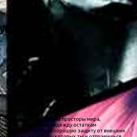
Русском)
торый отправляет нас на просторы мира,
т восстановить, дав надежду остаткам
ройством, обеспечивая хорошую защиту от внешних
технологий, на добычу которых ты и отправишься,