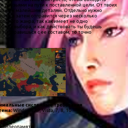
и друзьями на пути к поставленной цели. От твоих
 даже к малейшим деталям. Отдельно нужно
ции, а затем отправится через несколько
обного жанра, так как имеет не одно
обода выбора, и как действовать ты будешь
ты справишься с ее составом, то точно
имальные системные требования
тема:
Windows XP, Vista, 7, 8, 10
ть:
1Гб
 видеопамяти