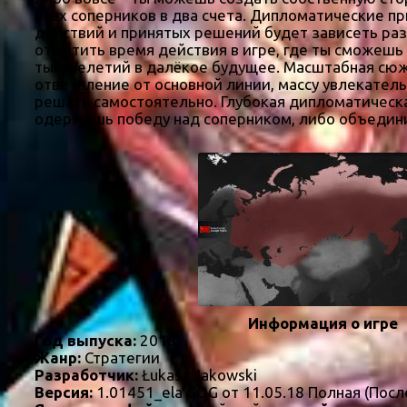
всех соперников в два счета. Дипломатические пр
действий и принятых решений будет зависеть ра
отметить время действия в игре, где ты сможешь
тысячелетий в далёкое будущее. Масштабная сюже
ответвление от основной линии, массу увлекател
решать самостоятельно. Глубокая дипломатическая
одержишь победу над соперником, либо объедини
Информация о игре
Год выпуска:
2018
Жанр:
Стратегии
Разработчик:
Łukasz Jakowski
Версия:
1.01451_ela GOG от 11.05.18 Полная (Посл