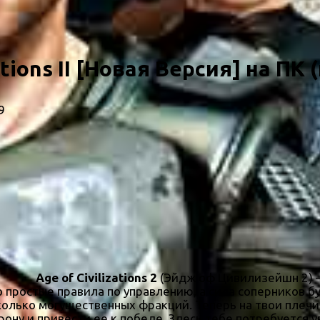
ations II [Новая Версия] на ПК 
9
Age of Civilizations 2
(Эйдж оф Цивилизейшн 2) –
 простые правила по управлению, а сила соперников 
сколько могущественных фракций. Теперь на твои плечи
ону и привести ее к победе. Здесь тебе потребуется у