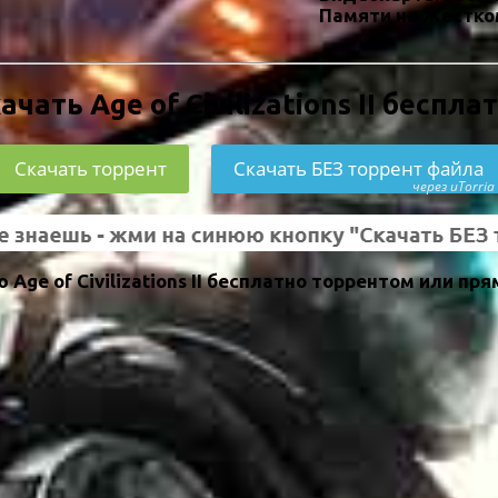
Памяти на Жестко
ачать Age of Civilizations II беспла
Скачать торрент
Скачать БЕЗ торрент файла
через uTorria
ge of Civilizations II бесплатно торрентом или пря