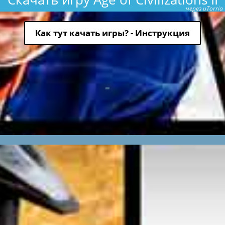
через uTorria
Как тут качать игры? - Инструкция