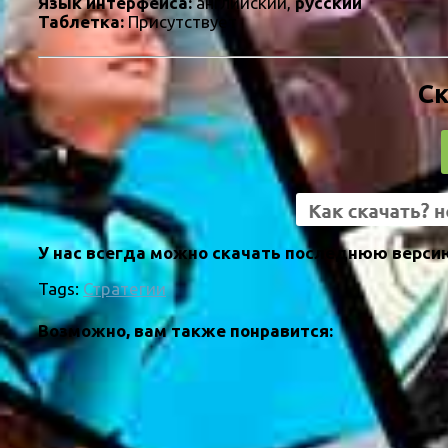
Язык интерфейса:
английский,
русский
Таблетка:
Присутствует
Ск
У нас всегда можно скачать последнюю версию A
Tags:
Стратегии
Возможно, вам также понравится: