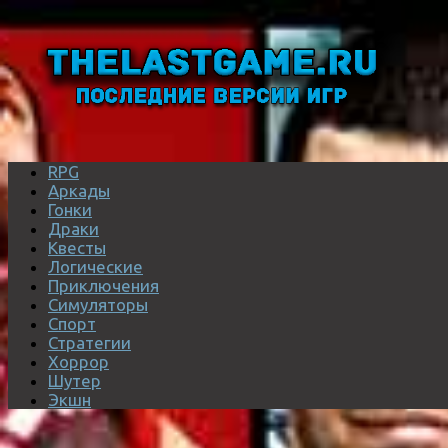
RPG
Аркады
Гонки
Драки
Квесты
Логические
Приключения
Симуляторы
Спорт
Стратегии
Хоррор
Шутер
Экшн