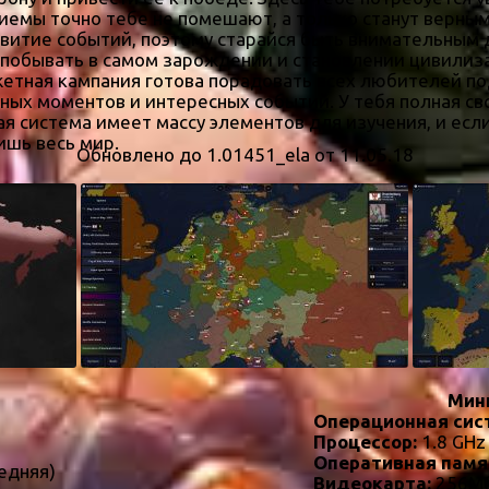
иемы точно тебе не помешают, а только станут верным
звитие событий, поэтому старайся быть внимательным
 побывать в самом зарождении и становлении цивилиза
тная кампания готова порадовать всех любителей под
ьных моментов и интересных событий. У тебя полная св
 система имеет массу элементов для изучения, и если 
шь весь мир.
Обновлено до 1.01451_ela от 11.05.18
Мин
Операционная сис
Процессор:
1.8 GHz
Оперативная памя
едняя)
Видеокарта:
256Мб