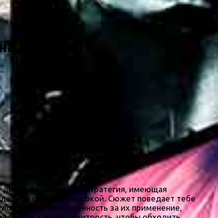
(на Русском)
 динамичная военная стратегия, имеющая
будет максимально высокой. Сюжет поведает тебе
 ложиться ответственность за их применение,
веренная тактика и хитрость, чтобы обходить