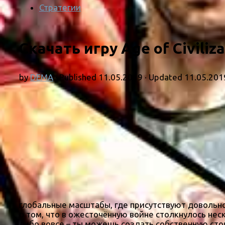
Стратегии
Скачать игру Age of Civiliz
by
DEMA
· Published
11.05.2019
· Updated
11.05.201
глобальные масштабы, где присутствуют довольно
о том, что в ожесточённую войне столкнулось не
либо вовсе – ты можешь создать собственную стор