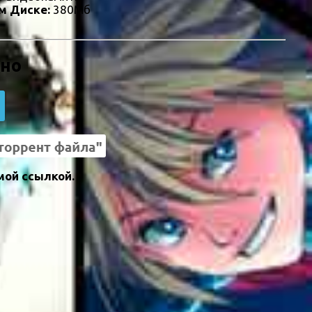
м Диске:
380Мб
тно
мой ссылкой.