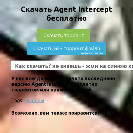
Скачать Agent Intercept
бесплатно
Скачать торрент
Скачать БЕЗ торрент файла
через uTorria
У нас всегда можно скачать последнюю
версию Agent Intercept бесплатно
торрентом или прямой ссылкой.
Tags:
Экшены
Возможно, вам также понравится: