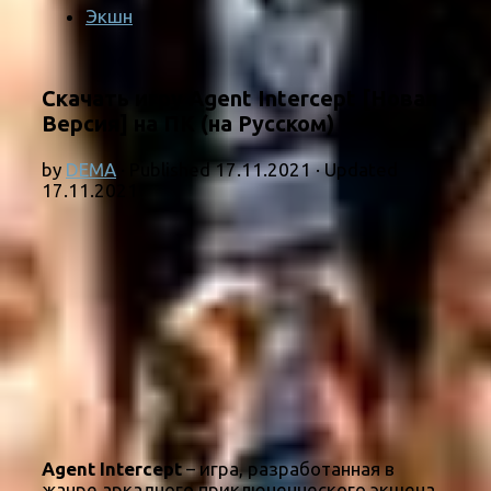
Экшн
Скачать игру Agent Intercept [Новая
Версия] на ПК (на Русском)
by
DEMA
· Published
17.11.2021
· Updated
17.11.2021
Agent Intercept
– игра, разработанная в
жанре аркадного приключенческого экшена,