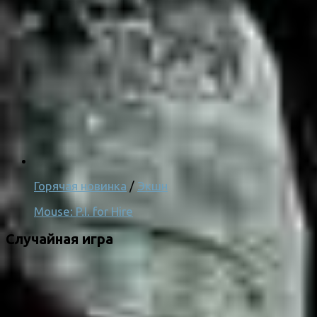
Горячая новинка
/
Экшн
Mouse: P.I. for Hire
Случайная игра