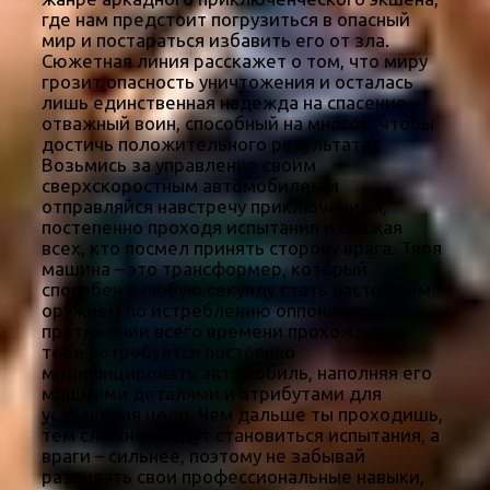
где нам предстоит погрузиться в опасный
мир и постараться избавить его от зла.
Сюжетная линия расскажет о том, что миру
грозит опасность уничтожения и осталась
лишь единственная надежда на спасение –
отважный воин, способный на многое, чтобы
достичь положительного результата.
Возьмись за управление своим
сверхскоростным автомобилем и
отправляйся навстречу приключениям,
постепенно проходя испытания и сражая
всех, кто посмел принять сторону врага. Твоя
машина – это трансформер, который
способен в любую секунду стать настоящим
оружием по истреблению оппонентов. На
протяжении всего времени прохождения
тебе потребуется постоянно
модифицировать автомобиль, наполняя его
мощными деталями и атрибутами для
устранения цели. Чем дальше ты проходишь,
тем сложнее будут становиться испытания, а
враги – сильнее, поэтому не забывай
развивать свои профессиональные навыки,