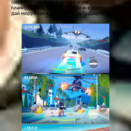
смекалку и навыки тактического
планирования. Оставь позади все преграды и
дай миру надежду на светлое будущее.
Обновлено до 5.0