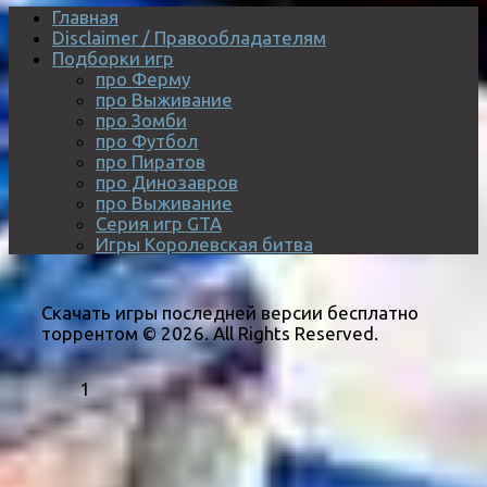
Главная
Disclaimer / Правообладателям
Подборки игр
про Ферму
про Выживание
про Зомби
про Футбол
про Пиратов
про Динозавров
про Выживание
Серия игр GTA
Игры Королевская битва
Скачать игры последней версии бесплатно
торрентом © 2026. All Rights Reserved.
1