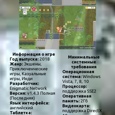
Информация о игре
Минимальные
Год выпуска:
2018
системные
Жанр:
Экшены,
требования
Приключенческие
Операционная
игры, Казуальные
система:
Windows
игры, Инди
Vista, 7, 8, 10
Разработчик:
Процессор:
Enigmatic Network
поддержка SSE2
Версия:
v1.4.3 Полная
Оперативная
(Последняя)
память:
2Гб
Язык интерфейса:
Видеокарта:
английский
поддержка DirectX
Таблетка: