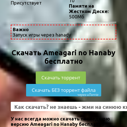
10
Присутствует
Памяти на
Жестком Диске:
500Мб
Важно
Запуск игры через hanady
Скачать Ameagari no Hanaby
бесплатно
Скачать торрент
Скачать БЕЗ торрент файла
через uTorria
У нас всегда можно скачать последнюю
версию Ameagari no Hanaby бесплатно