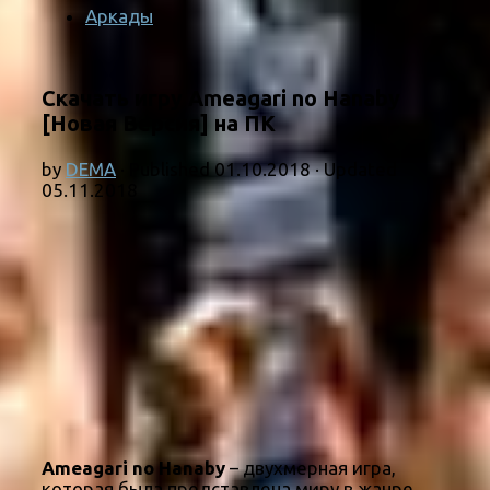
Аркады
Скачать игру Ameagari no Hanaby
[Новая Версия] на ПК
by
DEMA
· Published
01.10.2018
· Updated
05.11.2018
Ameagari no Hanaby
– двухмерная игра,
которая была представлена миру в жанре