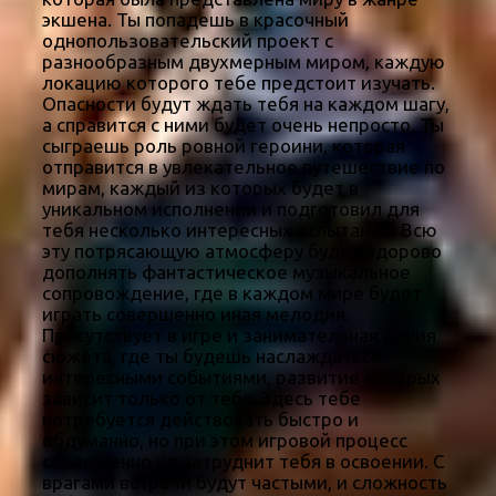
экшена. Ты попадешь в красочный
однопользовательский проект с
разнообразным двухмерным миром, каждую
локацию которого тебе предстоит изучать.
Опасности будут ждать тебя на каждом шагу,
а справится с ними будет очень непросто. Ты
сыграешь роль ровной героини, которая
отправится в увлекательное путешествие по
мирам, каждый из которых будет в
уникальном исполнении и подготовил для
тебя несколько интересных испытаний. Всю
эту потрясающую атмосферу будет здорово
дополнять фантастическое музыкальное
сопровождение, где в каждом мире будет
играть совершенно иная мелодия.
Присутствует в игре и занимательная линия
сюжета, где ты будешь наслаждаться
интересными событиями, развитие которых
зависит только от тебя. Здесь тебе
потребуется действовать быстро и
обдуманно, но при этом игровой процесс
совершенно не затруднит тебя в освоении. С
врагами встречи будут частыми, и сложность