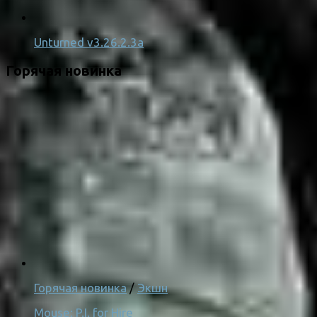
Unturned v3.26.2.3a
Горячая новинка
Горячая новинка
/
Экшн
Mouse: P.I. for Hire