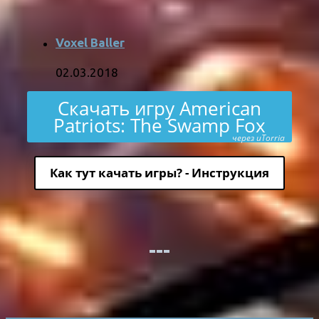
Voxel Baller
02.03.2018
Скачать игру American
Patriots: The Swamp Fox
через uTorria
Как тут качать игры? - Инструкция