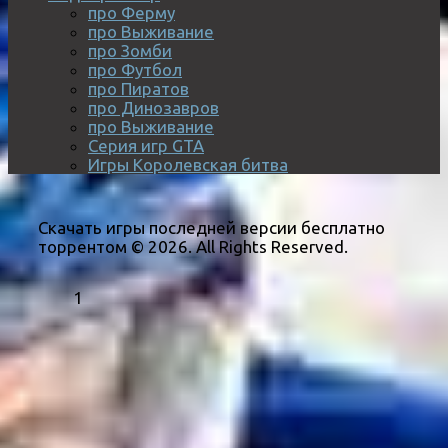
про Ферму
про Выживание
про Зомби
про Футбол
про Пиратов
про Динозавров
про Выживание
Серия игр GTA
Игры Королевская битва
Скачать игры последней версии бесплатно
торрентом © 2026. All Rights Reserved.
1