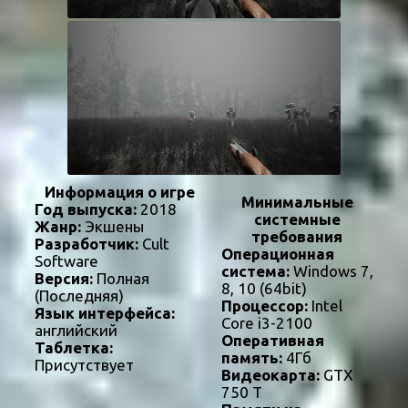
Информация о игре
Минимальные
Год выпуска:
2018
системные
Жанр:
Экшены
требования
Разработчик:
Cult
Операционная
Software
система:
Windows 7,
Версия:
Полная
8, 10 (64bit)
(Последняя)
Процессор:
Intel
Язык интерфейса:
Core i3-2100
английский
Оперативная
Таблетка:
память:
4Гб
Присутствует
Видеокарта:
GTX
750 T