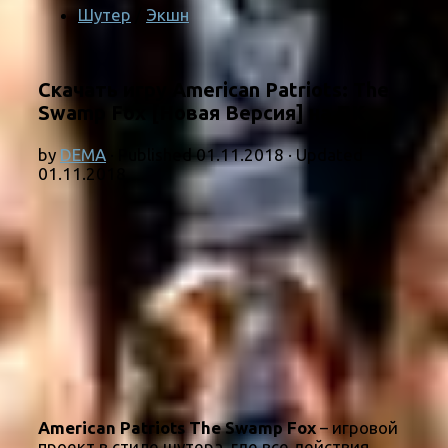
Шутер
/
Экшн
Скачать игру American Patriots: The
Swamp Fox [Новая Версия] на ПК
by
DEMA
· Published
01.11.2018
· Updated
01.11.2018
American Patriots The Swamp Fox
– игровой
проект в стиле шутера, где все действия