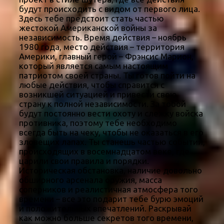
будут происходить с видом от первого лица.
Здесь тебе предстоит стать частью
жестокой Американской войны за
независимость. Время действия – ноябрь
1980 года, место действия – территория
Америки, главный герой – Фрэнсис Марион,
который является самым настоящим
патриотом своей страны. Ты готов пойти на
любые действия, чтобы справится с
возникшей ситуацией и привести свою
страну к полной независимости. За тобой
будут постоянно вести охоту и слежку войска
противника, поэтому тебе необходимо
всегда быть на чеку, чтобы не оказаться в его
зловещих лапах. Ты станешь частью событий,
происходящих в восемнадцатом веке, где
царили свои правила и порядки.
Историческая обстановка, наличие довольно
обширного арсенала оружия, масса
соперников и реалистичная атмосфера того
времени – все это подарит тебе бурю эмоций
и положительных впечатлений. Раскрывай
как можно больше секретов того времени,