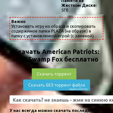
Памяти на
Жестком Диске:
5Гб
Важно
Установить игру из образа и скопировать
содержимое папки PLAZA (на образе) в
папку с установленной игрой (с заменой)
Скачать American Patriots:
The Swamp Fox бесплатно
Скачать торрент
Скачать БЕЗ торрент файла
через uTorria
У нас всегда можно скачать последнюю