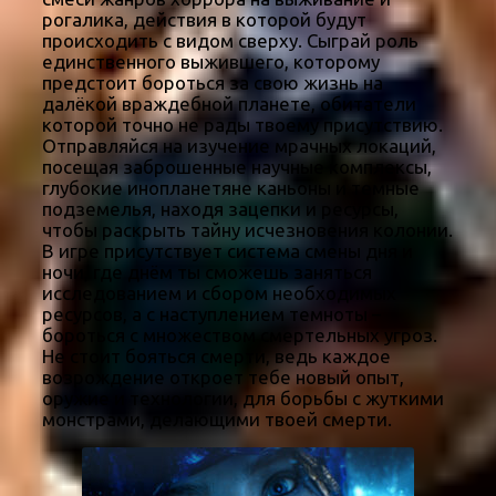
рогалика, действия в которой будут
происходить с видом сверху. Сыграй роль
единственного выжившего, которому
предстоит бороться за свою жизнь на
далёкой враждебной планете, обитатели
которой точно не рады твоему присутствию.
Отправляйся на изучение мрачных локаций,
посещая заброшенные научные комплексы,
глубокие инопланетяне каньоны и темные
подземелья, находя зацепки и ресурсы,
чтобы раскрыть тайну исчезновения колонии.
В игре присутствует система смены дня и
ночи, где днём ты сможешь заняться
исследованием и сбором необходимых
ресурсов, а с наступлением темноты –
бороться с множеством смертельных угроз.
Не стоит бояться смерти, ведь каждое
возрождение откроет тебе новый опыт,
оружие и технологии, для борьбы с жуткими
монстрами, делающими твоей смерти.