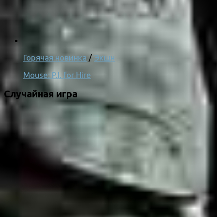
Горячая новинка
/
Экшн
Mouse: P.I. for Hire
Случайная игра