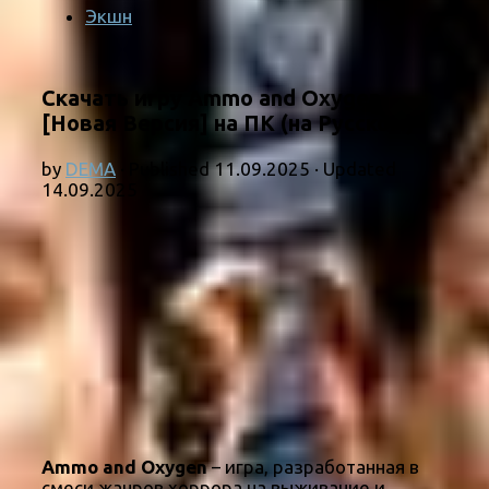
Экшн
Скачать игру Ammo and Oxygen
[Новая Версия] на ПК (на Русском)
by
DEMA
· Published
11.09.2025
· Updated
14.09.2025
Ammo and Oxygen
– игра, разработанная в
смеси жанров хоррора на выживание и