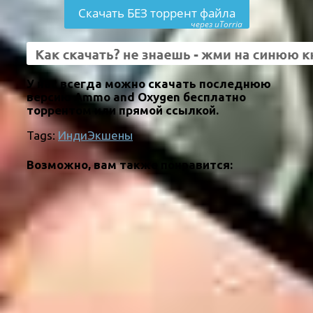
Скачать БЕЗ торрент файла
через uTorria
У нас всегда можно скачать последнюю
версию Ammo and Oxygen бесплатно
торрентом или прямой ссылкой.
Tags:
Инди
Экшены
Возможно, вам также понравится: