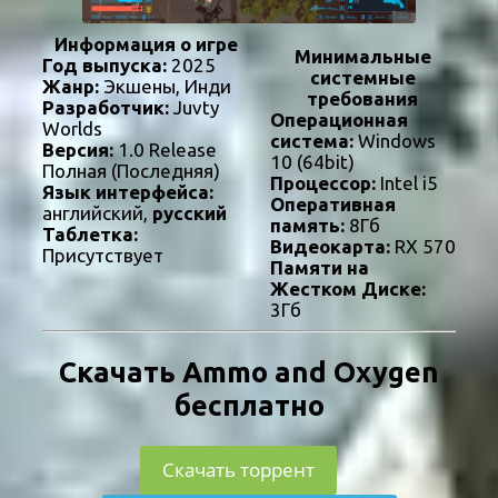
Информация о игре
Минимальные
Год выпуска:
2025
системные
Жанр:
Экшены, Инди
требования
Разработчик:
Juvty
Операционная
Worlds
система:
Windows
Версия:
1.0 Release
10 (64bit)
Полная (Последняя)
Процессор:
Intel i5
Язык интерфейса:
Оперативная
английский,
русский
память:
8Гб
Таблетка:
Видеокарта:
RX 570
Присутствует
Памяти на
Жестком Диске:
3Гб
Скачать Ammo and Oxygen
бесплатно
Скачать торрент