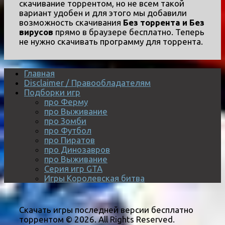
скачивание торрентом, но не всем такой
вариант удобен и для этого мы добавили
возможность скачивания
Без торрента и Без
вирусов
прямо в браузере бесплатно. Теперь
не нужно скачивать программу для торрента.
Главная
Disclaimer / Правообладателям
Подборки игр
про Ферму
про Выживание
про Зомби
про Футбол
про Пиратов
про Динозавров
про Выживание
Серия игр GTA
Игры Королевская битва
Скачать игры последней версии бесплатно
торрентом © 2026. All Rights Reserved.