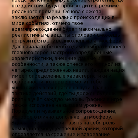
все действия будут происходить в режиме
реального времени. Основа сюжета
заключается на реально происходящих в
мире событиях, от чего твое
времяпровождение будет максимально
реалистичным, ведь ты с головой сможешь
погрузиться в эту великолепную атмосферу.
Для начала тебе необходимо выбрать своего
главного героя, настроив определенные
характеристики, внешние данные и
особенности, а также отнеся его к одной из
четырех предложенных наций. Каждая нация
имеет определенные характеристики и
особенности, которые помогут тебе
уничтожить всех врагов на пути. Главное –
тактика действий, где ты должен будешь
брать в учёт каждую мелочь. Графика в игре
также исполнена на высшем уровне.
Порадует и музыкальное сопровождение,
которое отлично дополняет атмосферу.
Здесь тебе предстоит взять на себя роль
командира могущественной армии, который
оправляется на сражение и завоевание