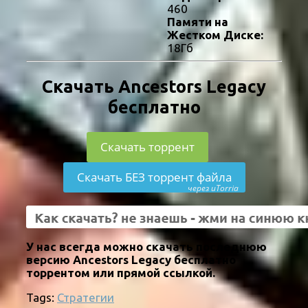
460
Памяти на
Жестком Диске:
18Гб
Скачать Ancestors Legacy
бесплатно
Скачать торрент
Скачать БЕЗ торрент файла
через uTorria
У нас всегда можно скачать последнюю
версию Ancestors Legacy бесплатно
торрентом или прямой ссылкой.
Tags:
Стратегии