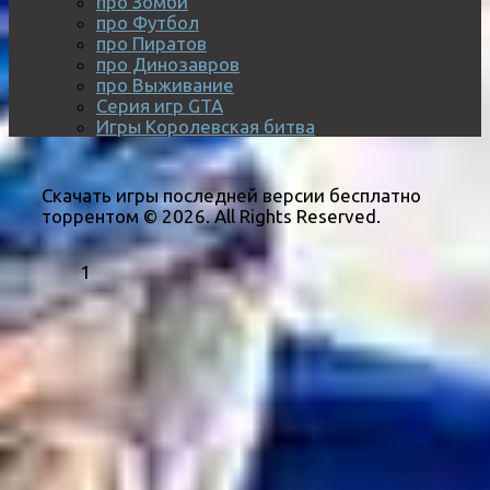
про Зомби
про Футбол
про Пиратов
про Динозавров
про Выживание
Серия игр GTA
Игры Королевская битва
Скачать игры последней версии бесплатно
торрентом © 2026. All Rights Reserved.
1