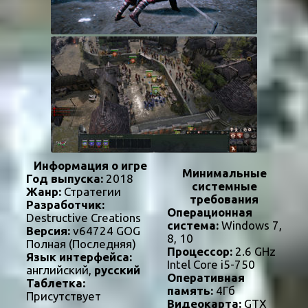
Информация о игре
Минимальные
Год выпуска:
2018
системные
Жанр:
Стратегии
требования
Разработчик:
Операционная
Destructive Creations
система:
Windows 7,
Версия:
v64724 GOG
8, 10
Полная (Последняя)
Процессор:
2.6 GHz
Язык интерфейса:
Intel Core i5-750
английский,
русский
Оперативная
Таблетка:
память:
4Гб
Присутствует
Видеокарта:
GTX