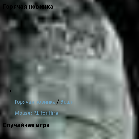
Горячая новинка
Горячая новинка
/
Экшн
Mouse: P.I. for Hire
Случайная игра