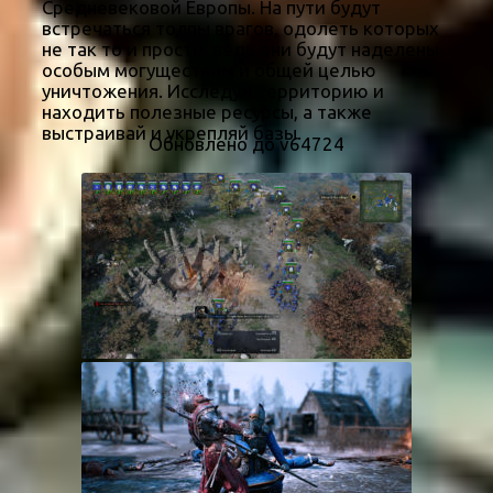
Средневековой Европы. На пути будут
встречаться толпы врагов, одолеть которых
не так то и просто, ведь они будут наделены
особым могуществом и общей целью
уничтожения. Исследуй территорию и
находить полезные ресурсы, а также
выстраивай и укрепляй базы.
Обновлено до v64724