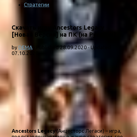
Стратегии
Скачать игру Ancestors Legacy
[Новая Версия] на ПК (на Русском)
by
DEMA
· Published
28.09.2020
· Updated
07.10.2020
Ancestors Legacy
(Анцесторс Легаси) – игра,
представленная миру в жанре стратегии, где