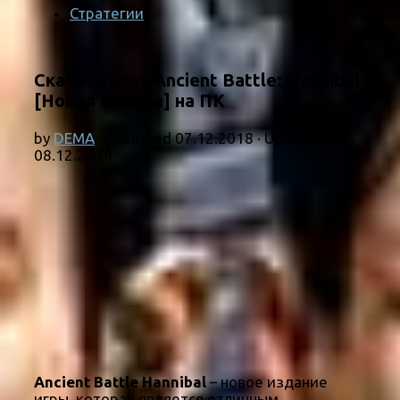
Стратегии
Скачать игру Ancient Battle: Hannibal
[Новая Версия] на ПК
by
DEMA
· Published
07.12.2018
· Updated
08.12.2018
Ancient Battle Hannibal
– новое издание
игры, которая является отличным