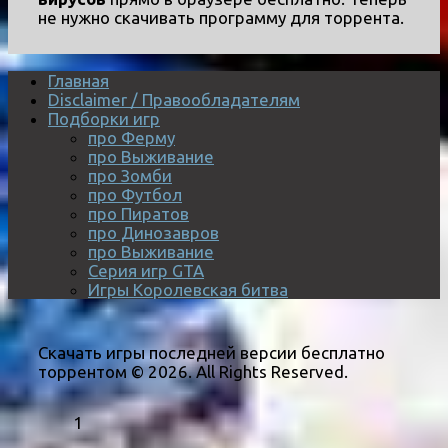
не нужно скачивать программу для торрента.
Главная
Disclaimer / Правообладателям
Подборки игр
про Ферму
про Выживание
про Зомби
про Футбол
про Пиратов
про Динозавров
про Выживание
Серия игр GTA
Игры Королевская битва
Скачать игры последней версии бесплатно
торрентом © 2026. All Rights Reserved.
1