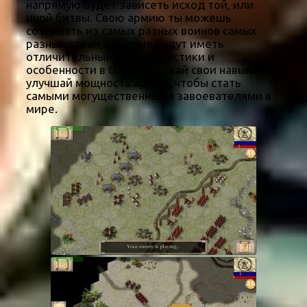
напрямую будет зависеть исход той, или
иной битвы. Свою армию ты можешь
создавать из самых разных воинов самых
разных стран, которые будут иметь
отличительные характеристики и
особенности в бою. Развивай свои навыки и
улучшай мощность армии, чтобы стать
самыми могущественными завоевателями в
мире.