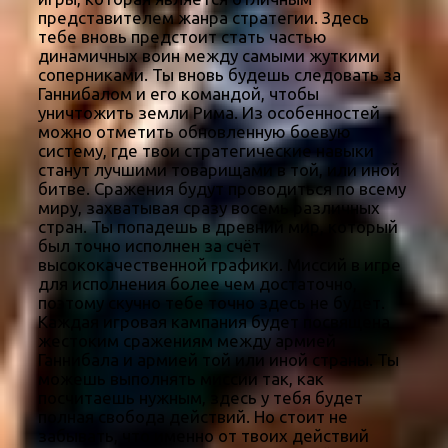
представителем жанра стратегии. Здесь
тебе вновь предстоит стать частью
динамичных воин между самыми жуткими
соперниками. Ты вновь будешь следовать за
Ганнибалом и его командой, чтобы
уничтожить земли Рима. Из особенностей
можно отметить обновленную боевую
систему, где твои стратегические навыки
станут лучшими товарищами в той, или иной
битве. Сражения будут проводиться по всему
миру, захватывая сразу восемь различных
стран. Ты попадешь в древний мир, который
был точно исполнен за счёт
высококачественной графики. Миссий в игре
для исполнения более чем достаточно,
поэтому скучно тебе точно здесь не будет.
Каждая игровая кампания будет посвящена
жестоким сражениям между армией
Ганнибала и армией той или иной страны. Ты
можешь выполнять миссии так, как
посчитаешь нужным, здесь у тебя будет
полная свобода действий. Но стоит не
забывать, что именно от твоих действий