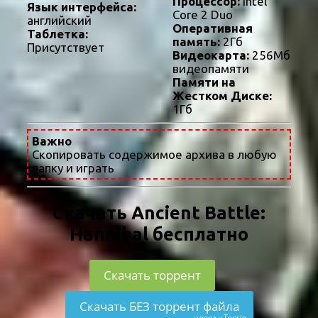
Процессор:
Intel
Язык интерфейса:
Core 2 Duo
английский
Оперативная
Таблетка:
память:
2Гб
Присутствует
Видеокарта:
256Мб
видеопамяти
Памяти на
Жестком Диске:
1Гб
Важно
Скопировать содержимое архива в любую
папку и играть
Скачать Ancient Battle:
Hannibal бесплатно
Скачать торрент
Скачать БЕЗ торрент файла
через uTorria