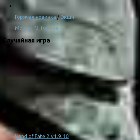
Горячая новинка
/
Экшн
Mouse: P.I. for Hire
Случайная игра
Hand of Fate 2 v1.9.10