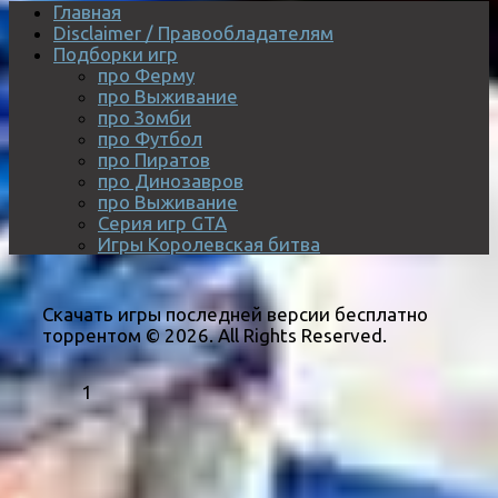
Главная
Disclaimer / Правообладателям
Подборки игр
про Ферму
про Выживание
про Зомби
про Футбол
про Пиратов
про Динозавров
про Выживание
Серия игр GTA
Игры Королевская битва
Скачать игры последней версии бесплатно
торрентом © 2026. All Rights Reserved.
1