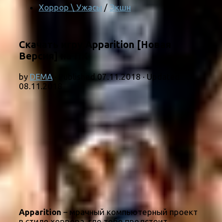
Хоррор \ Ужасы
/
Экшн
Скачать игру Apparition [Новая
Версия] на ПК
by
DEMA
· Published
07.11.2018
· Updated
08.11.2018
Apparition
– мрачный компьютерный проект
в стиле хоррора, где тебе предстоит