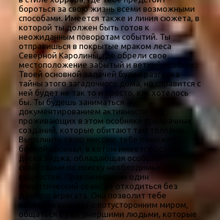
бороться за свою жизнь всеми возможными
способами. Имеется также и линия сюжета, в
которой ты должен быть готов к
неожиданным поворотам событий. Ты
отправишься в покрытые мраком леса
Северной Каролины, где обрели свое
местоположение забытый и ветхий особняк.
Твоей основной задачей будет разгадка
тайны этого загадочного дома, но справится с
ней будет не так то и просто, как хотелось
бы. Ты будешь заниматься
документированием активности
проживающих в этом особняке призрачных
созданий, которые обитают там толпами.
Выполнить свою миссию тебе поможет
боевой арсенал, в котом имеется особая
доска Уиджа, обладающая особыми
свойствами по поиску необходимых
сущностей. Практически ни один
спиритический сеанс не отходиться без
данного агрегата. Она позволит тебе
находить контакт с потусторонним миром,
общаться с уже умершими людьми, которые