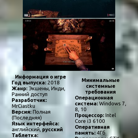
Информация о игре
Минимальные
Год выпуска:
2018
системные
Жанр:
Экшены, Инди,
требования
Ранний доступ
Операционная
Разработчик:
система:
Windows 7,
MrCiastku
8, 10
Версия:
Полная
Процессор:
Intel
(Последняя)
Core i3 6100
Язык интерфейса:
Оперативная
английский,
русский
память:
4Гб
Таблетка: