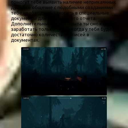
помогут тебе выявить наличие неприкаянных
душ. Все общение с подобными созданиями
тебе необходимо заносить в специальные
документы для дальнейшего отчёта.
Дополнительные баллы опыта ты сможешь
заработать только тогда, когда у тебя будет
достаточно количество записей в
документах.