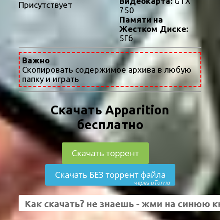
Видеокарта:
GTX
Присутствует
750
Памяти на
Жестком Диске:
5Гб
Важно
Скопировать содержимое архива в любую
папку и играть
Скачать Apparition
бесплатно
Скачать торрент
Скачать БЕЗ торрент файла
через uTorria