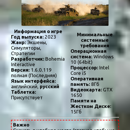
Информация о игре
Минимальные
Год выпуска:
2023
системные
Жанр:
Экшены,
требования
Симуляторы,
Операционная
Стратегии
система:
Windows
Разработчик:
Bohemia
10 (64bit)
Interactive
Процессор:
Intel
Версия:
1.6.0.119
Core i5
полная (Последняя)
Оперативная
Язык интерфейса:
память:
8Гб
английский,
русский
Видеокарта:
GTX
Таблетка:
1650
Присутствует
Памяти на
Жестком Диске:
15Гб
Важно