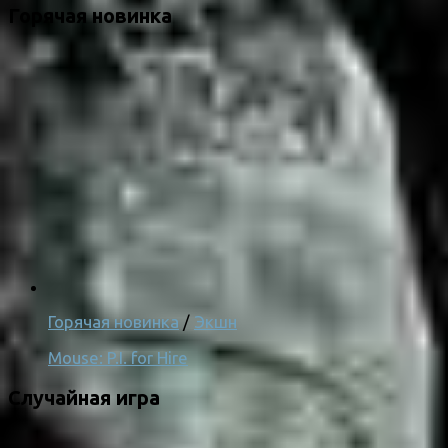
Горячая новинка
Горячая новинка
/
Экшн
Mouse: P.I. for Hire
Случайная игра