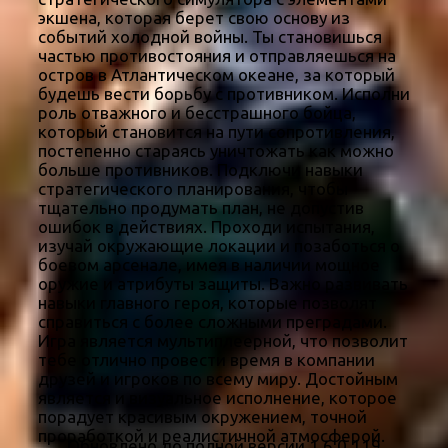
экшена, которая берет свою основу из
событий холодной войны. Ты становишься
частью противостояния и отправляешься на
остров в Атлантическом океане, за который
будешь вести борьбу с противником. Исполни
роль отважного и бесстрашного бойца,
который становится на пути сопротивления,
постепенно стараясь уничтожать как можно
больше противников. Подключи навыки
стратегического планирования, чтобы
тщательно продумать план, не допустив
ошибок в действиях. Проходи испытания,
изучай окружающие локации и позаботься о
боевом арсенале, имея в наличии мощное
оружие и атрибуты защиты. Важно развивать
навыки главного героя, которые позволят
справиться с более сложными преградами.
Игра является мультиплеерной, что позволит
тебе отлично провести время в компании
друзей и игроков по всему миру. Достойным
является и визуальное исполнение, которое
порадует красивым окружением, точной
проработкой и реалистичной атмосферой.
Обновлено до полной версии 1.6.0.119