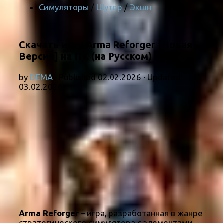
Симуляторы
/
Шутер
/
Экшн
Скачать игру Arma Reforger [Новая
Версия] на ПК (на Русском)
by
DEMA
· Published
02.02.2026
· Updated
03.02.2026
Arma Reforger
– игра, разработанная в жанре
стратегического симулятора с элементами