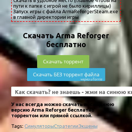
Скачать в удобное место (главное чтобы на
пути к папке с игрой не было кириллицы)
Запуск игры с файла ArmaReforgerSteam.exe
в главной директории игры
Скачать Arma Reforger
бесплатно
Скачать торрент
Скачать БЕЗ торрент файла
через uTorria
У нас всегда можно скачать последнюю
версию Arma Reforger бесплатно
торрентом или прямой ссылкой.
Tags:
Симуляторы
Стратегии
Экшены