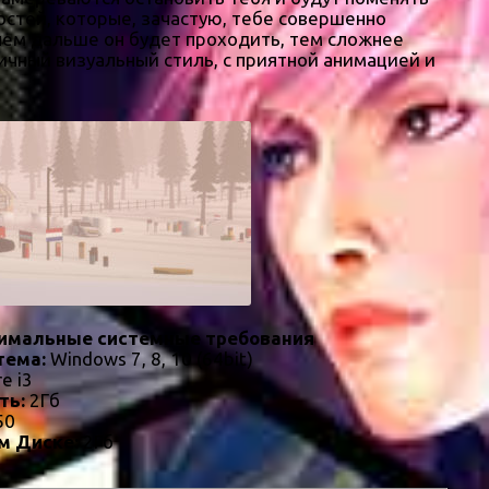
остей, которые, зачастую, тебе совершенно
ем дальше он будет проходить, тем сложнее
личный визуальный стиль, с приятной анимацией и
имальные системные требования
тема:
Windows 7, 8, 10 (64bit)
re i3
ть:
2Гб
50
м Диске:
2Гб