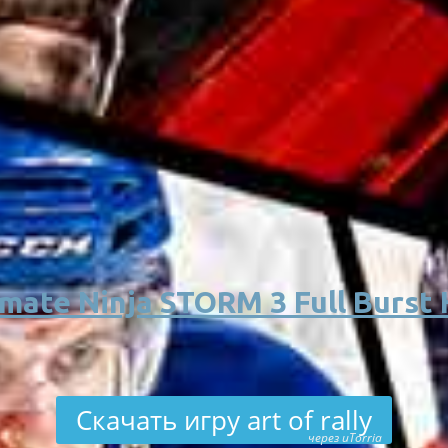
ate Ninja STORM 3 Full Burst
Скачать игру art of rally
через uTorria