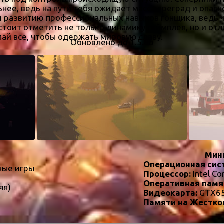
нее, ведь на пути тебя ожидает масса преград и опасн
 развитию профессиональных навыков гонщика, ведь ч
стоит отметить не только динамику геймплея, но и от
лай все, чтобы одержать мировую славу.
Обновлено до 1.5.8b
Мин
Операционная сис
ные игры
Процессор:
Intel Co
Оперативная памя
яя)
Видеокарта:
GTX6
Памяти на Жестко