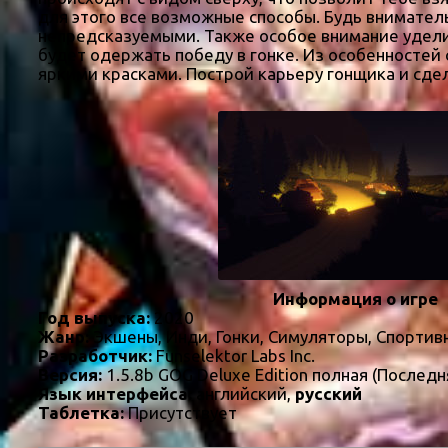
для этого все возможные способы. Будь вниматель
непредсказуемыми. Также особое внимание удели
будет одержать победу в гонке. Из особенностей 
яркими красками. Построй карьеру гонщика и сде
Информация о игре
Год выпуска:
2020
Жанр:
Экшены, Инди, Гонки, Симуляторы, Спортив
Разработчик:
Funselektor Labs Inc.
Версия:
1.5.8b GOG Deluxe Edition полная (Последн
Язык интерфейса:
английский,
русский
Таблетка:
Присутствует