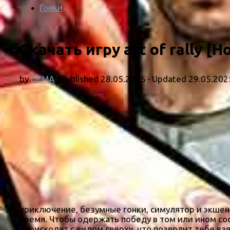
Гонки
Скачать игру art of rally [
by
DEMA
· Published
28.05.2025
· Updated
29.05.202
приключение, безумные гонки, симулятор и экшен
время. Чтобы одержать победу в том или ином сос
происходят с видом сверху, что позволит тебе в