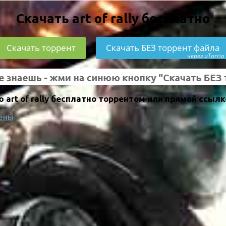
Скачать art of rally бесплатно
Скачать торрент
Скачать БЕЗ торрент файла
через uTorria
art of rally бесплатно торрентом или прямой ссылк
ены