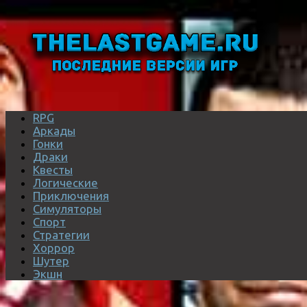
RPG
Аркады
Гонки
Драки
Квесты
Логические
Приключения
Симуляторы
Спорт
Стратегии
Хоррор
Шутер
Экшн