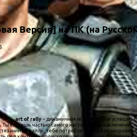
Новая Версия] на ПК (на Русско
5
art of rally
– динамичная игра, которая успешно с
. Ты станешь частью самого настоящего развлечения,
тязании на ралли, тебе потребуется особая сноровка, 
зять под контроль происходящую ситуацию. Соперники 