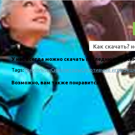
У нас всегда можно скачать последнюю версию 
Tags:
Гонки
Инди
Симуляторы
Спортивные игры
Экш
Возможно, вам также понравится: