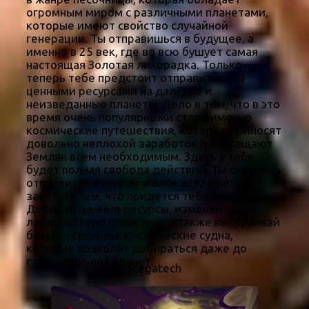
огромным миром с различными планетами,
которые имеют свойство случайной
генерации. Ты отправишься в будущее, а
именно в 25 век, где во всю бушует самая
настоящая Золотая лихорадка. Только
теперь тебе предстоит отправиться за
ценными ресурсами на далёкие и
неизведанные планеты. Дело в том, что в это
время очень популярными стали именно
космические путешествия, которые приносят
довольно неплохой заработок и обогащают
Землян всем необходимым. Здесь у тебя
будет полная свобода действий. Ты сможешь
отправится в любой уголок вселенной и
заняться тем, что придется тебе по душе.
Добывай ценные ресурсы, изменяй
ландшафтную структуру, а также выстраивай
базы и огромные космические судна,
которые позволят добираться даже до
самых дальних планет.
Megatech