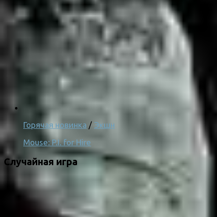
Горячая новинка
/
Экшн
Mouse: P.I. for Hire
Случайная игра