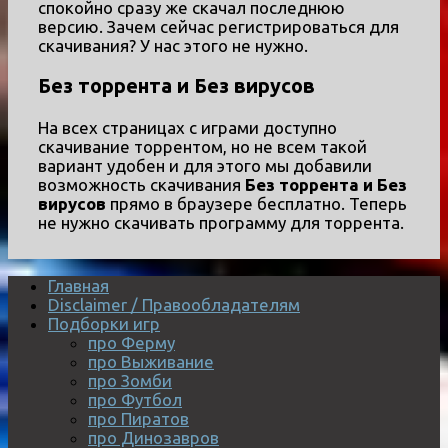
спокойно сразу же скачал последнюю
версию. Зачем сейчас регистрироваться для
скачивания? У нас этого не нужно.
Без торрента и Без вирусов
На всех страницах с играми доступно
скачивание торрентом, но не всем такой
вариант удобен и для этого мы добавили
возможность скачивания
Без торрента и Без
вирусов
прямо в браузере бесплатно. Теперь
не нужно скачивать программу для торрента.
Главная
Disclaimer / Правообладателям
Подборки игр
про Ферму
про Выживание
про Зомби
про Футбол
про Пиратов
про Динозавров