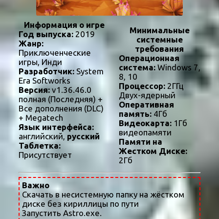
Информация о игре
Минимальные
Год выпуска:
2019
системные
Жанр:
требования
Приключенческие
Операционная
игры, Инди
система:
Windows 7,
Разработчик:
System
8, 10
Era Softworks
Процессор:
2ГГц
Версия:
v1.36.46.0
Двух-ядерный
полная (Последняя) +
Оперативная
Все дополнения (DLC)
память:
4Гб
+ Megatech
Видеокарта:
1Гб
Язык интерфейса:
видеопамяти
английский,
русский
Памяти на
Таблетка:
Жестком Диске:
Присутствует
2Гб
Важно
Скачать в несистемную папку на жёстком
диске без кириллицы по пути
Запустить Astro.exe.