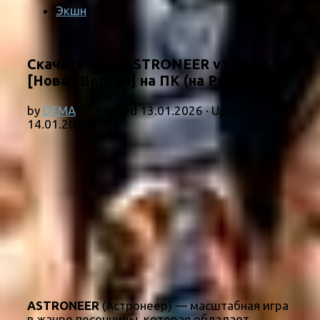
Экшн
Скачать игру ASTRONEER v1.36.46.0
[Новая Версия] на ПК (на Русском)
by
DEMA
· Published
13.01.2026
· Updated
14.01.2026
ASTRONEER
(Астронеер) — масштабная игра
в жанре песочницы, которая обладает