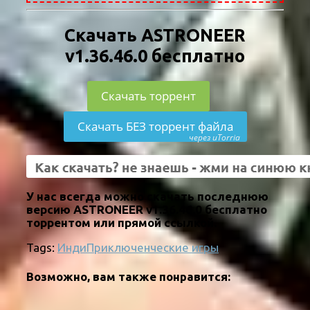
Скачать ASTRONEER
v1.36.46.0 бесплатно
Скачать торрент
Скачать БЕЗ торрент файла
через uTorria
У нас всегда можно скачать последнюю
версию ASTRONEER v1.36.46.0 бесплатно
торрентом или прямой ссылкой.
Tags:
Инди
Приключенческие игры
Возможно, вам также понравится: