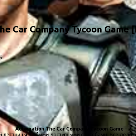
The Car Company Tycoon Game [
6
Automation The Car Company Tycoon Game
– иг
й лестницы любыми доступными способами. Все дело в