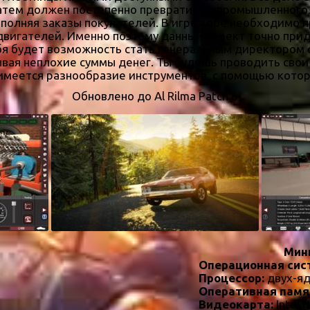
тем должен постепенно превратить в промышленного, 
выполняя заказы покупателей. В игре тебе необходимо
вигателей. Именно поэтому данный проект точно придет
ебя будет возможность стать генеральным директором
вая неплохие суммы денег. Ты будешь проводить свои
е имеется разнообразие инструментов, с помощью кот
Обновлено до Al Rilma Patch 6
Мин
Операционная сис
Процессор:
двух-я
Оперативная памя
Видеокарта:
Intel 