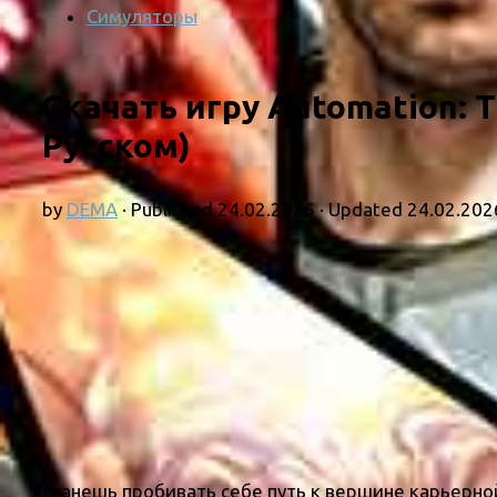
Симуляторы
Скачать игру Automation: 
Русском)
by
DEMA
· Published
24.02.2026
· Updated
24.02.202
станешь пробивать себе путь к вершине карьерно