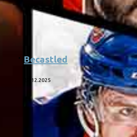
Becastled
29.12.2025