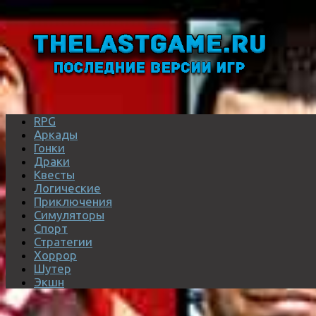
RPG
Аркады
Гонки
Драки
Квесты
Логические
Приключения
Симуляторы
Спорт
Стратегии
Хоррор
Шутер
Экшн