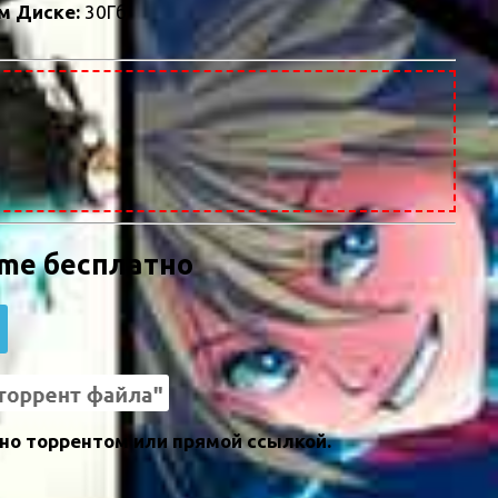
м Диске:
30Гб
ame бесплатно
но торрентом или прямой ссылкой.