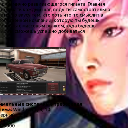
динамично развивающегося гиганта. Главная
 продумать каждый шаг, ведь ты самостоятельно
ся по вкусу тем, кто хоть что-то смыслит в
 собственной компании, которую ты будешь
 работы с массовым рынком, куда будешь
орых ты сможешь успешно добиваться
имальные системные требования
тема:
Windows 7, 8, 10
дерный
ть:
3Гб
HD3000