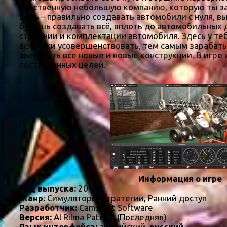
собственную небольшую компанию, которую ты за
цель – правильно создавать автомобили с нуля, 
будешь создавать всё, вплоть до автомобильных д
строении и комплектации автомобиля. Здесь у т
всячески усовершенствовать, тем самым зарабаты
выпускать все новые и новые конструкции. В игр
поставленных целей.
Информация о игре
Год выпуска:
2015
Жанр:
Симуляторы, Стратегии, Ранний доступ
Разработчик:
Camshaft Software
Версия:
Al Rilma Patch 6 (Последняя)
Язык интерфейса:
английский,
русский