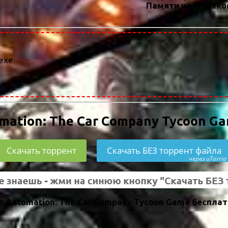
Памяти на Жестко
.exe
mation: The Car Company Tycoon G
Скачать торрент
Скачать БЕЗ торрент файла
через uTorria
 Automation: The Car Company Tycoon Game бесплат