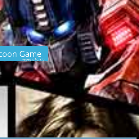
ycoon Game
через uTorria