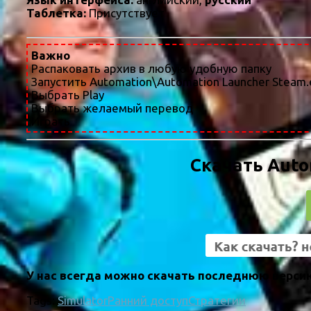
Таблетка:
Присутствует
Важно
Распаковать архив в любую удобную папку
Запустить Automation\Automation Launcher Steam
Выбрать Play
Выбрать желаемый перевод
Играть
Скачать Auto
У нас всегда можно скачать последнюю версию
Tags:
Simulator
Ранний доступ
Стратегии