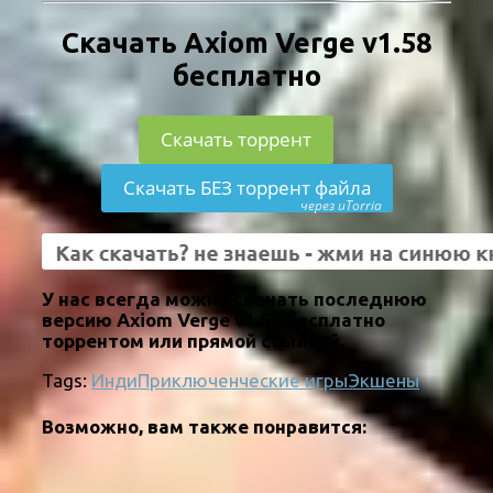
Скачать Axiom Verge v1.58
бесплатно
Скачать торрент
Скачать БЕЗ торрент файла
через uTorria
У нас всегда можно скачать последнюю
версию Axiom Verge v1.58 бесплатно
торрентом или прямой ссылкой.
Tags:
Инди
Приключенческие игры
Экшены
Возможно, вам также понравится: