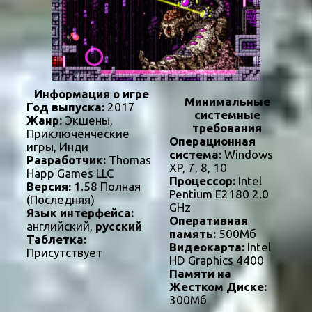
Информация о игре
Минимальные
Год выпуска:
2017
системные
Жанр:
Экшены,
требования
Приключенческие
Операционная
игры, Инди
система:
Windows
Разработчик:
Thomas
XP, 7, 8, 10
Happ Games LLC
Процессор:
Intel
Версия:
1.58 Полная
Pentium E2180 2.0
(Последняя)
GHz
Язык интерфейса:
Оперативная
английский,
русский
память:
500Мб
Таблетка:
Видеокарта:
Intel
Присутствует
HD Graphics 4400
Памяти на
Жестком Диске:
300Мб