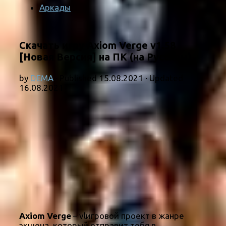
Аркады
Скачать игру Axiom Verge v1.58
[Новая Версия] на ПК (на Русском)
by
DEMA
· Published
15.08.2021
· Updated
16.08.2021
Axiom Verge
– vlигровой проект в жанре
экшена, который отправит тебя в