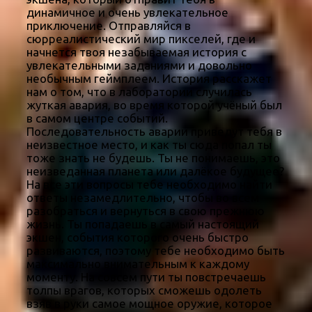
динамичное и очень увлекательное
приключение. Отправляйся в
сюрреалистический мир пикселей, где и
начнется твоя незабываемая история с
увлекательными заданиями и довольно
необычным геймплеем. История расскажет
нам о том, что в лаборатории случилась
жуткая авария, во время которой учёный был
в самом центре событий.
Последовательность аварии приведут тебя в
неизвестное место, и как ты сюда попал ты
тоже знать не будешь. Ты не понимаешь, это
неизведанная планета или далёкое будущее?
На все эти вопросы тебе необходимо найти
ответы незамедлительно, чтобы во всем
разобраться и вернуться в свою прежнюю
жизнь. Ты попадаешь в самый настоящий
экшен, события которого очень быстро
развиваются, поэтому тебе необходимо быть
максимально внимательным к каждому
моменту. На совсем пути ты повстречаешь
толпы врагов, которых сможешь одолеть
взяв в руки самое мощное оружие, которое