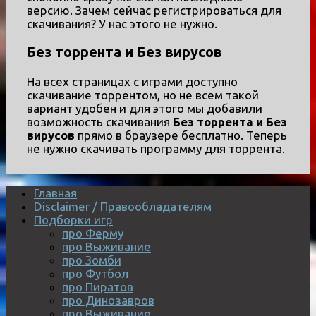
версию. Зачем сейчас регистрироваться для
скачивания? У нас этого не нужно.
Без торрента и Без вирусов
На всех страницах с играми доступно
скачивание торрентом, но не всем такой
вариант удобен и для этого мы добавили
возможность скачивания
Без торрента и Без
вирусов
прямо в браузере бесплатно. Теперь
не нужно скачивать программу для торрента.
Главная
Disclaimer / Правообладателям
Подборки игр
про Ферму
про Выживание
про Зомби
про Футбол
про Пиратов
про Динозавров
про Выживание