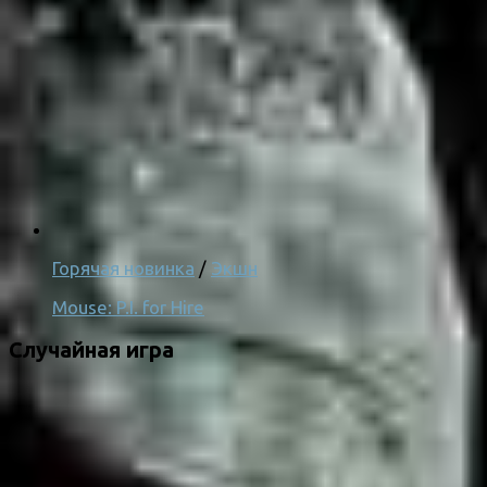
Горячая новинка
/
Экшн
Mouse: P.I. for Hire
Случайная игра