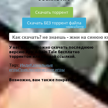
Скачать торрент
Скачать БЕЗ торрент файла
через uTorria
У нас всегда можно скачать последнюю
версию Ayo: A Rain Tale бесплатно
торрентом или прямой ссылкой.
Tags:
Инди
Казуальные
игры
Приключенческие игры
Возможно, вам также понравится: