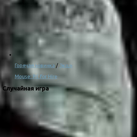
Горячая новинка
/
Экшн
Mouse: P.I. for Hire
Случайная игра