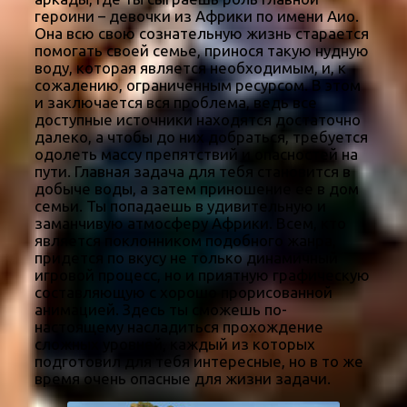
героини – девочки из Африки по имени Аио.
Она всю свою сознательную жизнь старается
помогать своей семье, принося такую нудную
воду, которая является необходимым, и, к
сожалению, ограниченным ресурсом. В этом
и заключается вся проблема, ведь все
доступные источники находятся достаточно
далеко, а чтобы до них добраться, требуется
одолеть массу препятствий и опасностей на
пути. Главная задача для тебя становится в
добыче воды, а затем приношение ее в дом
семьи. Ты попадаешь в удивительную и
заманчивую атмосферу Африки. Всем, кто
является поклонником подобного жанра,
придется по вкусу не только динамичный
игровой процесс, но и приятную графическую
составляющую с хорошо прорисованной
анимацией. Здесь ты сможешь по-
настоящему насладиться прохождение
сложных уровней, каждый из которых
подготовил для тебя интересные, но в то же
время очень опасные для жизни задачи.