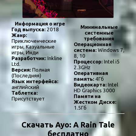
Информация о игре
Минимальные
Год выпуска:
2018
системные
Жанр:
требования
Приключенческие
Операционная
игры, Казуальные
система:
Windows 7,
игры, Инди
8, 10
Разработчик:
Inkline
Процессор:
Intel i5
Ltd.
2.3GHz
Версия:
Полная
Оперативная
(Последняя)
память:
4Гб
Язык интерфейса:
Видеокарта:
Intel
английский
HD Graphics 3000
Таблетка:
Памяти на
Присутствует
Жестком Диске:
1.5Гб
Скачать Ayo: A Rain Tale
бесплатно