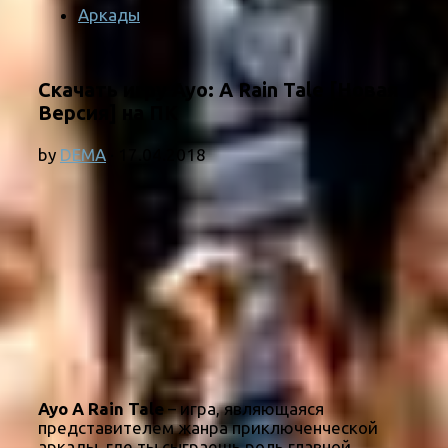
Аркады
Скачать игру Ayo: A Rain Tale [Новая
Версия] на ПК
by
DEMA
·
17.04.2018
Ayo A Rain Tale
– игра, являющаяся
представителем жанра приключенческой
аркады, где ты сыграешь роль главной