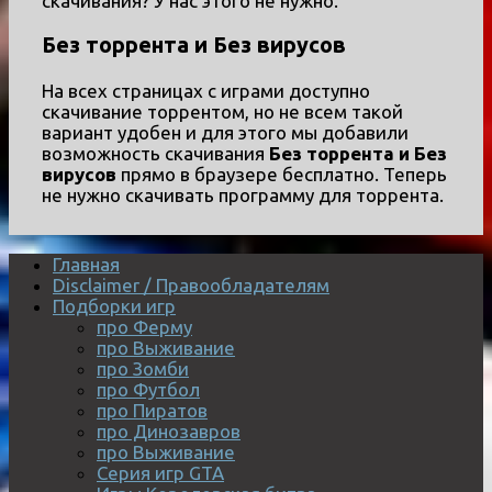
скачивания? У нас этого не нужно.
Без торрента и Без вирусов
На всех страницах с играми доступно
скачивание торрентом, но не всем такой
вариант удобен и для этого мы добавили
возможность скачивания
Без торрента и Без
вирусов
прямо в браузере бесплатно. Теперь
не нужно скачивать программу для торрента.
Главная
Disclaimer / Правообладателям
Подборки игр
про Ферму
про Выживание
про Зомби
про Футбол
про Пиратов
про Динозавров
про Выживание
Серия игр GTA