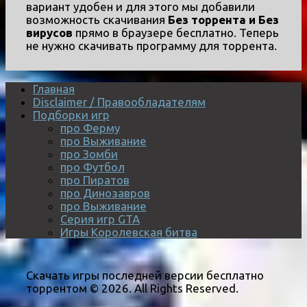
вариант удобен и для этого мы добавили
возможность скачивания
Без торрента и Без
вирусов
прямо в браузере бесплатно. Теперь
не нужно скачивать программу для торрента.
Главная
Disclaimer / Правообладателям
Подборки игр
про Ферму
про Выживание
про Зомби
про Футбол
про Пиратов
про Динозавров
про Выживание
Серия игр GTA
Игры Королевская битва
Скачать игры последней версии бесплатно
торрентом © 2026. All Rights Reserved.