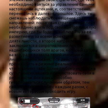
необходимо взяться за управление самыми
настоящими ацтеками, и, соответственно,
перенестись в далекое прошлое. Здесь ты
сможешь наблюдать совмещение сразу двух
направлений: пошаговая стратегия где тебе
необходимо взять под свой контроль целую
империю, где ты будешь наблюдать за ее
развитием и за всеми аспектами
деятельности, а второе направление
заключается в сопротивлении против
надвигающихся толп врагов, который готовы
на все, ради развала твоей империи и
лишения тебя жизни. Все действия будут
происходить в режиме реального времени,
что позволит тебе более глубоко окунутся в
суть происходящего и почувствовать себя в
реальности. Все здесь способно
генерироваться случайным образом, тем
самым позволяя тебе с каждым разом, с
новым интересом проходить игру.