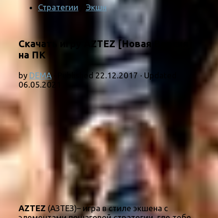
Стратегии
/
Экшн
Скачать игру AZTEZ [Новая Версия]
на ПК
by
DEMA
· Published
22.12.2017
· Updated
06.05.2021
AZTEZ
(АЗТЕЗ)– игра в стиле экшена с
элементами пошаговой стратегии, где тебе