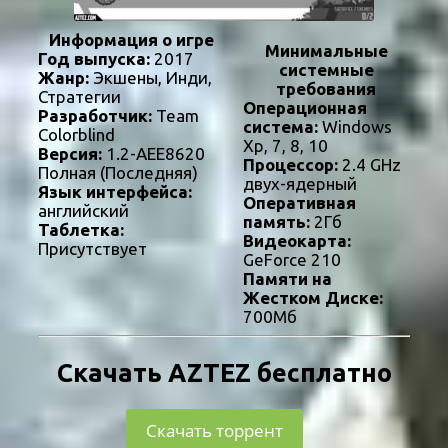
Информация о игре
Минимальные
Год выпуска:
2017
системные
Жанр:
Экшены, Инди,
требования
Стратегии
Операционная
Разработчик:
Team
система:
Windows
Colorblind
Xp, 7, 8, 10
Версия:
1.2-AEE8620
Процессор:
2.4 GHz
Полная (Последняя)
двух-ядерный
Язык интерфейса:
Оперативная
английский
память:
2Гб
Таблетка:
Видеокарта:
Присутствует
GeForce 210
Памяти на
Жестком Диске:
700Мб
Скачать AZTEZ бесплатно
Скачать торрент