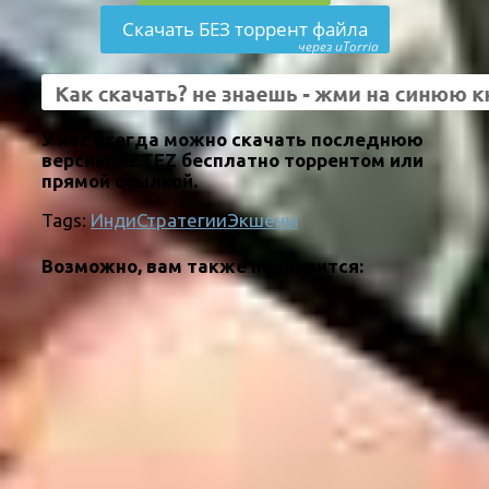
Скачать БЕЗ торрент файла
через uTorria
У нас всегда можно скачать последнюю
версию AZTEZ бесплатно торрентом или
прямой ссылкой.
Tags:
Инди
Стратегии
Экшены
Возможно, вам также понравится: