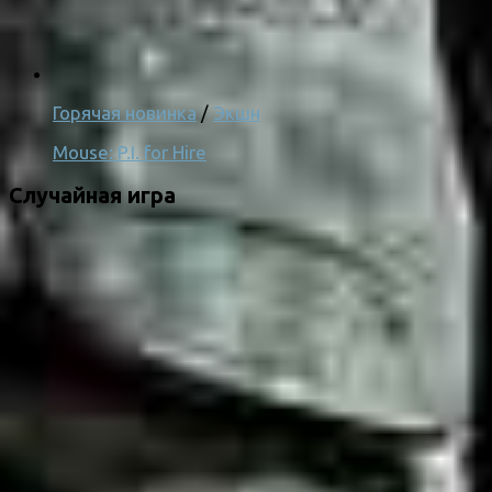
Горячая новинка
/
Экшн
Mouse: P.I. for Hire
Случайная игра