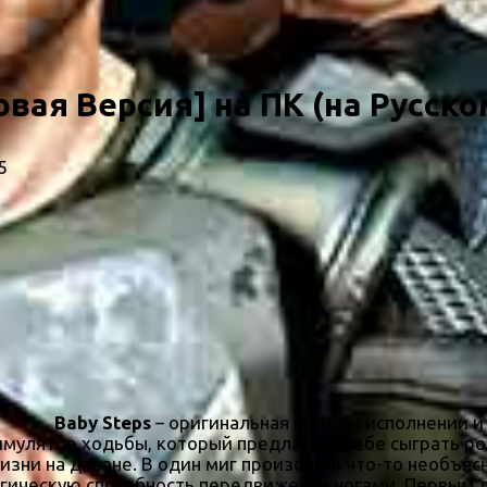
овая Версия] на ПК (на Русско
5
Baby Steps
– оригинальная в своем исполнении и
мулятор ходьбы, который предлагает тебе сыграть рол
изни на диване. В один миг произошло что-то необъяс
магическую способность передвижения ногами. Первым