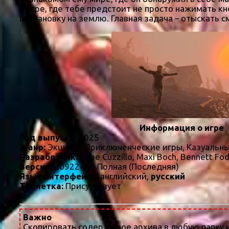
в игре, где тебе предстоит не просто нажимать кн
постановку на землю. Главная задача – отыскать 
Информация о игре
Год выпуска:
2025
Жанр:
Экшены, Приключенческие игры, Казуальны
Разработчик:
Gabe Cuzzillo, Maxi Boch, Bennett Fo
Версия:
20922403 Полная (Последняя)
Язык интерфейса:
английский,
русский
Таблетка:
Присутствует
Важно
Скопировать содержимое архива в любую папку и