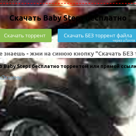
Скачать Baby Steps бесплатно
Скачать торрент
Скачать БЕЗ торрент файла
через uTorria
 Baby Steps бесплатно торрентом или прямой ссылк
ы
Экшены