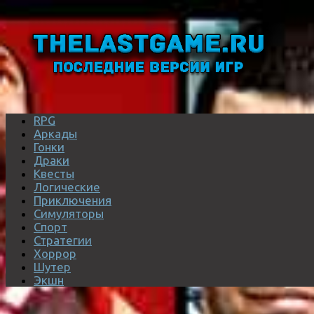
RPG
Аркады
Гонки
Драки
Квесты
Логические
Приключения
Симуляторы
Спорт
Стратегии
Хоррор
Шутер
Экшн