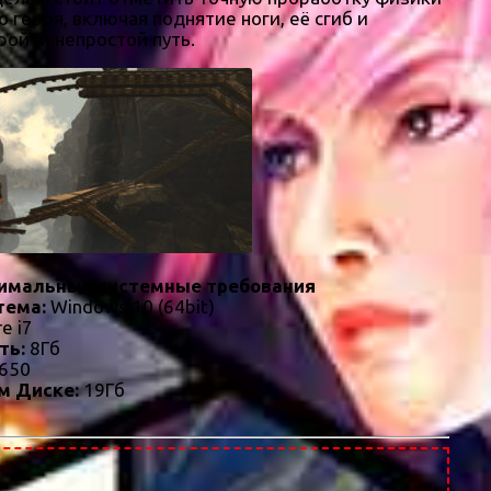
 героя, включая поднятие ноги, её сгиб и
ройти непростой путь.
имальные системные требования
тема:
Windows 10 (64bit)
re i7
ть:
8Гб
650
м Диске:
19Гб