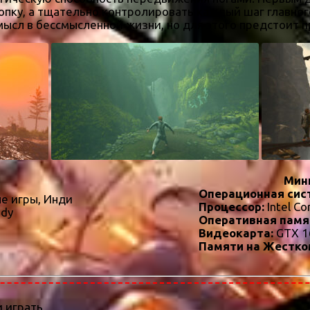
опку, а тщательно контролировать каждый шаг главного
смысл в бессмысленной жизни, но для этого предстоит п
Мин
Операционная сис
е игры, Инди
Процессор:
Intel Co
ddy
Оперативная памя
Видеокарта:
GTX 1
Памяти на Жестко
 играть