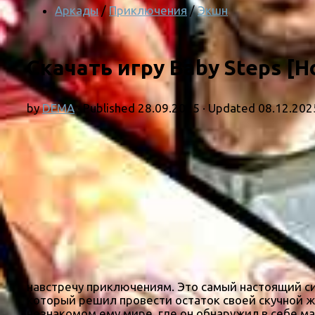
Аркады
/
Приключения
/
Экшн
Скачать игру Baby Steps [Н
by
DEMA
· Published
28.09.2025
· Updated
08.12.202
навстречу приключениям. Это самый настоящий си
который решил провести остаток своей скучной ж
незнакомом ему мире, где он обнаружил в себе 