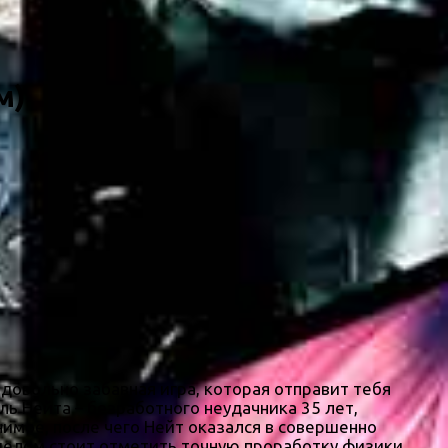
м)
 довольно забавная игра, которая отправит тебя
ь Нейта – безработного неудачника 35 лет,
нимое, после чего Нейт оказался в совершенно
 делом стоит отметить точную проработку физики