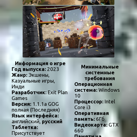
Информация о игре
Минимальные
Год выпуска:
2023
системные
Жанр:
Экшены,
требования
Казуальные игры,
Операционная
Инди
система:
Windows
Разработчик:
Exit Plan
10
Games
Процессор:
Intel
Версия:
1.1.1a GOG
Core i3
полная (Последняя)
Оперативная
Язык интерфейса:
память:
6Гб
английский,
русский
Видеокарта:
GTX
Таблетка:
660
Присутствует
Памяти на