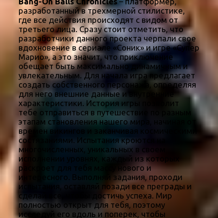
Bang-On Balls Chronicles
– платформер,
разработанный в трехмерной стилистике,
где все действия происходят с видом от
третьего лица. Сразу стоит отметить, что
разработчики данного проекта черпали свое
вдохновение в сериале «Соник» и игре «Супер
Марио», а это значит, что приключение
обещает быть максимально динамичным и
увлекательным. Для начала игра предлагает
создать собственного персонажа, определяя
для него внешние данные и внутренние
характеристики. История игры позволит
тебе отправиться в путешествие по разным
этапам становления нашего мира, начиная от
времен викингов и заканчивая космическими
состязаниями. Испытания кроются на
многочисленных, уникальных в своем
исполнении уровнях, каждый из которых
раскроет для тебя массу нового и
интересного. Выполняй задания, проходи
испытания, оставляй позади все преграды и
сделай все, чтобы достичь успеха. Мир
полностью открыт для тебя, поэтому
исследуй его вдоль и поперек, чтобы