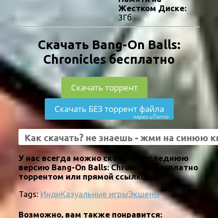
Жестком Диске:
3Гб
Скачать Bang-On Balls:
Chronicles бесплатно
Скачать торрент
Скачать БЕЗ торрент файла
через uTorria
У нас всегда можно скачать последнюю
версию Bang-On Balls: Chronicles бесплатно
торрентом или прямой ссылкой.
Tags:
Инди
Казуальные игры
Экшены
Возможно, вам также понравится: