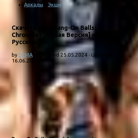
Аркады
/
Экшн
Скачать игру Bang-On Balls:
Chronicles [Новая Версия] на ПК (на
Русском)
by
DEMA
· Published
25.05.2024
· Updated
16.06.2024