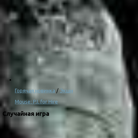
Горячая новинка
/
Экшн
Mouse: P.I. for Hire
Случайная игра