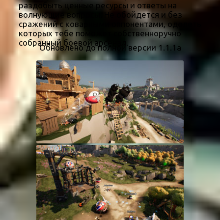
раздобыть ценные ресурсы и ответы на
волнующие вопросы. Не обойдется и без
сражений с коварными оппонентами, одолеть
которых тебе поможет собственноручно
собранный боевой арсенал.
Обновлено до полной версии 1.1.1a