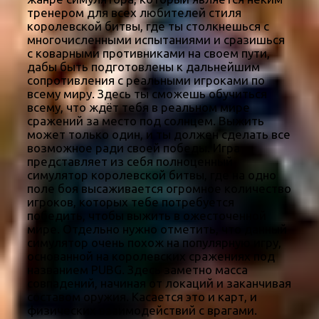
тренером для всех любителей стиля
королевской битвы, где ты столкнешься с
многочисленными испытаниями и сразишься
с коварными противниками на своем пути,
дабы быть подготовлены к дальнейшим
сопротивления с реальными игроками по
всему миру. Здесь ты сможешь обучиться
всему, что ждёт тебя в реальном мире
сражений за место под солнцем. Выжить
может только один, и ты должен сделать все
возможное ради своей победы. Игра
представляет из себя полноценный
симулятор королевской битвы, где на одно
поле боя высаживается огромное количество
игроков, которых тебе потребуется
победить, чтобы выжить в ожесточенной
мире. Отдельно нужно отметить, что данный
симулятор очень похож на популярную игру,
основанной на королевских сражениях под
названием PUBG. Здесь заметно масса
совпадений, начиная от локаций и заканчивая
составом оружия. Касается это и карт, и
физических взаимодействий с врагами.