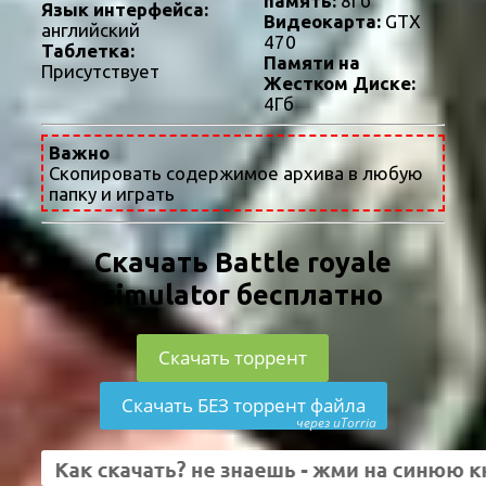
память:
8Гб
Язык интерфейса:
Видеокарта:
GTX
английский
470
Таблетка:
Памяти на
Присутствует
Жестком Диске:
4Гб
Важно
Скопировать содержимое архива в любую
папку и играть
Скачать Battle royale
simulator бесплатно
Скачать торрент
Скачать БЕЗ торрент файла
через uTorria