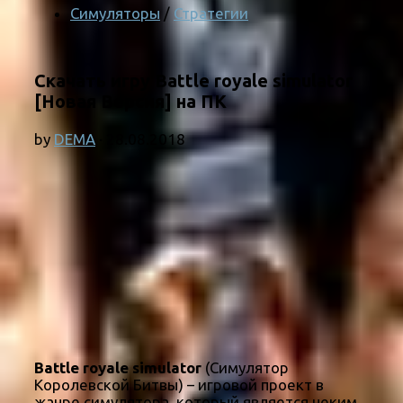
Симуляторы
/
Стратегии
Скачать игру Battle royale simulator
[Новая Версия] на ПК
by
DEMA
·
28.08.2018
Battle royale simulator
(Симулятор
Королевской Битвы) – игровой проект в
жанре симулятора, который является неким