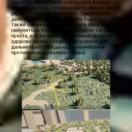
Здесь ты сможешь отточить свое боевые
навыки, изучить типы и виды оружия, а также
управлять своей ловкостью. Тактические
действия также имеют место быть, и их ты
также сможешь потренировать поле боя
симулятора. Королевская битва не так уж и
проста, и если знать те, или иные правила, то
здорово можно создать все условия для
дальнейшей победы над сильнейшими
противниками реального мира.