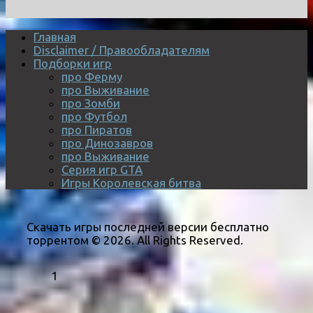
Главная
Disclaimer / Правообладателям
Подборки игр
про Ферму
про Выживание
про Зомби
про Футбол
про Пиратов
про Динозавров
про Выживание
Серия игр GTA
Игры Королевская битва
Скачать игры последней версии бесплатно
торрентом © 2026. All Rights Reserved.
1