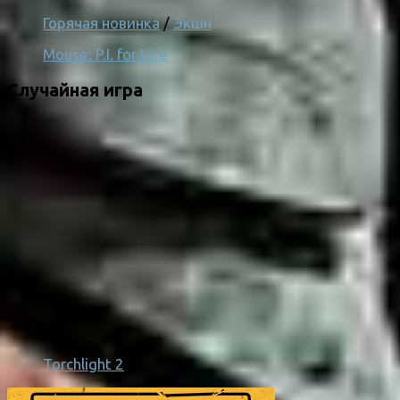
Горячая новинка
/
Экшн
Mouse: P.I. for Hire
Случайная игра
Torchlight 2