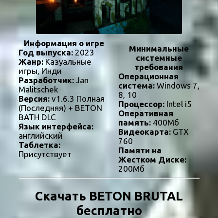
Информация о игре
Минимальные
Год выпуска:
2023
системные
Жанр:
Казуальные
требования
игры, Инди
Операционная
Разработчик:
Jan
система:
Windows 7,
Malitschek
8, 10
Версия:
v1.6.3 Полная
Процессор:
Intel i5
(Последняя) + BETON
Оперативная
BATH DLC
память:
400Мб
Язык интерфейса:
Видеокарта:
GTX
английский
760
Таблетка:
Памяти на
Присутствует
Жестком Диске:
200Мб
Скачать BETON BRUTAL
бесплатно