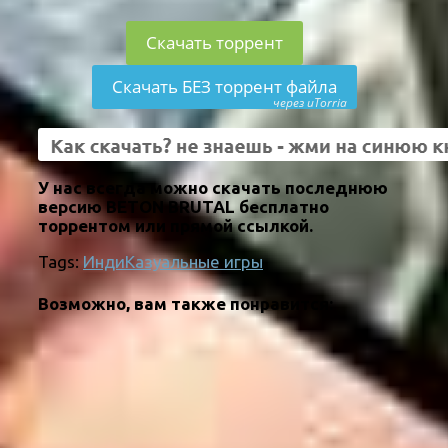
Скачать торрент
Скачать БЕЗ торрент файла
через uTorria
У нас всегда можно скачать последнюю
версию BETON BRUTAL бесплатно
торрентом или прямой ссылкой.
Tags:
Инди
Казуальные игры
Возможно, вам также понравится: