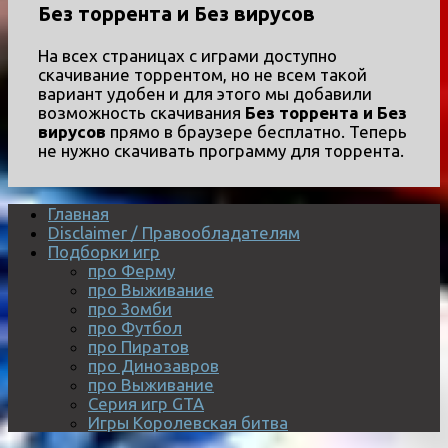
Без торрента и Без вирусов
На всех страницах с играми доступно
скачивание торрентом, но не всем такой
вариант удобен и для этого мы добавили
возможность скачивания
Без торрента и Без
вирусов
прямо в браузере бесплатно. Теперь
не нужно скачивать программу для торрента.
Главная
Disclaimer / Правообладателям
Подборки игр
про Ферму
про Выживание
про Зомби
про Футбол
про Пиратов
про Динозавров
про Выживание
Серия игр GTA
Игры Королевская битва