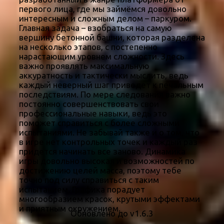
первого лица, где мы займёмся довольно
интересным и сложным делом – паркуром.
Главная задача – взобраться на самую
вершину бетонной башни, которая разделена
на несколько этапов, с постепенно
нарастающим уровнем сложности. Здесь
важно проявлять максимальную
аккуратность и тактически мыслить, ведь
каждый неверный шаг приведет к печальным
последствиям. По мере следования важно
постоянно совершенствовать свои
профессиональные навыки, ведь это
поможет справиться с более сложными
испытаниями. Не забывай также и о том, что
в игре нет контрольных точек и каждый раз
придется начинать все заново. Динамика
игры довольно высокая и возможностей по
достижению целей масса, поэтому тебе
точно под силу справиться с таким
испытанием. Графика порадует
многообразием красок, крутыми эффектами
и приятным окружением.
Обновлено до v1.6.3