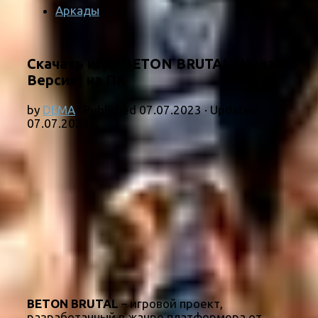
Аркады
Скачать игру BETON BRUTAL [Новая
Версия] на ПК
by
DEMA
· Published
07.07.2023
· Updated
07.07.2023
BETON BRUTAL
– игровой проект,
разработанный в жанре платформера от