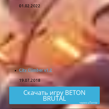
01.02.2022
City Climber v1.2
19.07.2018
Скачать игру BETON
BRUTAL
через uTorria