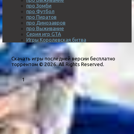
про Зомби
про Футбол
про Пиратов
про Динозавров
про Выживание
Серия игр GTA
Игры Королевская битва
Скачать игры последней версии бесплатно
торрентом © 2026. All Rights Reserved.
1