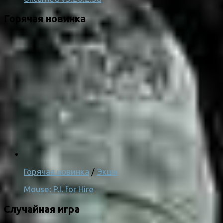
Горячая новинка
Горячая новинка
/
Экшн
Mouse: P.I. for Hire
Случайная игра