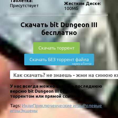
Таблетка:
Жестком Диске:
Присутствует
100Мб
Скачать bit Dungeon III
бесплатно
Скачать торрент
Скачать БЕЗ торрент файла
через uTorria
У нас всегда можно скачать последнюю
версию bit Dungeon III бесплатно
торрентом или прямой ссылкой.
Tags:
Инди
Приключенческие игры
Ролевые
игры
Экшены