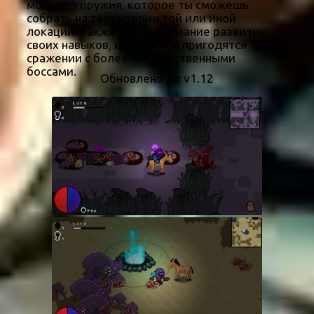
мощного оружия, которое ты сможешь
собрать на территории той или иной
локации. Также удели внимание развитию
своих навыков, именно они пригодятся тебе в
сражении с более могущественными
боссами.
Обновлено до v1.12