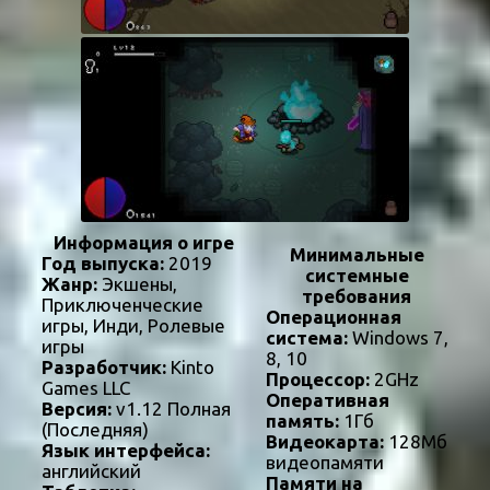
Информация о игре
Минимальные
Год выпуска:
2019
системные
Жанр:
Экшены,
требования
Приключенческие
Операционная
игры, Инди, Ролевые
система:
Windows 7,
игры
8, 10
Разработчик:
Kinto
Процессор:
2GHz
Games LLC
Оперативная
Версия:
v1.12 Полная
память:
1Гб
(Последняя)
Видеокарта:
128Мб
Язык интерфейса:
видеопамяти
английский
Памяти на