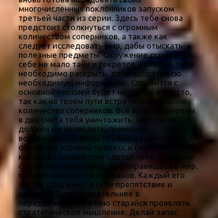
многочисленных поклонников запуском
третьей части из серии. Здесь тебе снова
предстоит столкнуться с огромным
количеством соперников, а также как
следует исследовать мир, дабы отыскать
полезные предметы. Окружение скрывает в
себе не мало тайн и секретов, которые тебе
необходимо раскрыть, дабы собрать всю
необходимую информацию. Справится с
основной миссией будет не так уж и просто,
так как на твоём пути встретится не малое
количество соперников. Все враги намерены
в два счета тебя уничтожить, чего ты не
должен им позволить, применяя
всевозможные виды оружия и экипировки. Не
обошелся игровой процесс и без магии,
которая здорово пригодится тебе сражении
с жуткими монстрами. Ты отправишься в мир,
полный опасностей и страхов. Каждый его
уголок сохраняет в себе препятствие и
ловушки. Будь внимательнее в
передвижении, а в бою старайся проявлять
стратегическое мышление. Делай запас