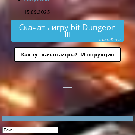
15.09.2025
Скачать игру bit Dungeon
III
через uTorria
Как тут качать игры? - Инструкция