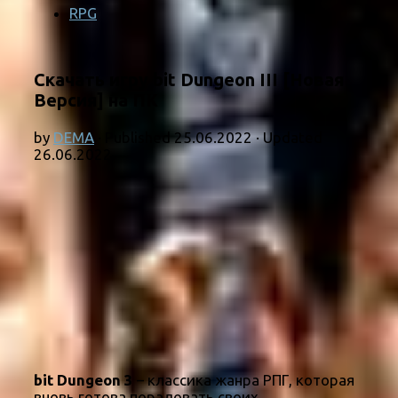
RPG
Скачать игру bit Dungeon III [Новая
Версия] на ПК
by
DEMA
· Published
25.06.2022
· Updated
26.06.2022
bit Dungeon 3
– классика жанра РПГ, которая
вновь готова порадовать своих