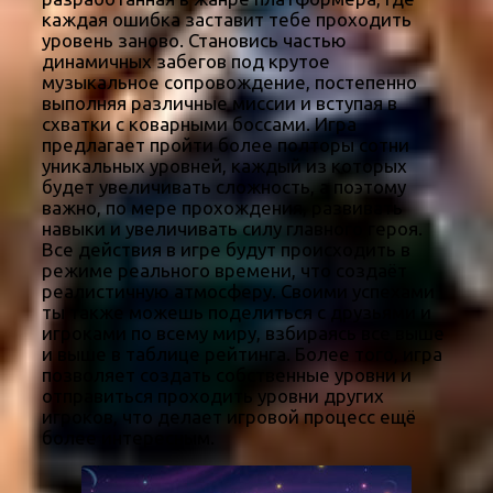
каждая ошибка заставит тебе проходить
уровень заново. Становись частью
динамичных забегов под крутое
музыкальное сопровождение, постепенно
выполняя различные миссии и вступая в
схватки с коварными боссами. Игра
предлагает пройти более полторы сотни
уникальных уровней, каждый из которых
будет увеличивать сложность, а поэтому
важно, по мере прохождения, развивать
навыки и увеличивать силу главного героя.
Все действия в игре будут происходить в
режиме реального времени, что создаёт
реалистичную атмосферу. Своими успехами
ты также можешь поделиться с друзьями и
игроками по всему миру, взбираясь все выше
и выше в таблице рейтинга. Более того, игра
позволяет создать собственные уровни и
отправиться проходить уровни других
игроков, что делает игровой процесс ещё
более интересным.