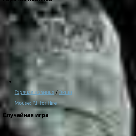
Горячая новинка
/
Экшн
Mouse: P.I. for Hire
Случайная игра