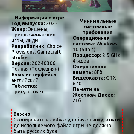
Информация о игре
Минимальные
Год выпуска:
2023
системные
Жанр:
Экшены,
требования
Приключенческие
Операционная
игры, Инди
система:
Windows
Разработчик:
Choice
10 (64bit)
Provisions, Gamecraft
Процессор:
2.5 GHz
Studios
4-ядра
Версия:
20240306
Оперативная
Полная (Последняя)
память:
8Гб
Язык интерфейса:
Видеокарта:
GTX
английский
670
Таблетка:
Памяти на
Присутствует
Жестком Диске:
2Гб
Важно
Скопировать в любую удобную папку, в пути
до исполняемого файла игры не должно
быть русских букв