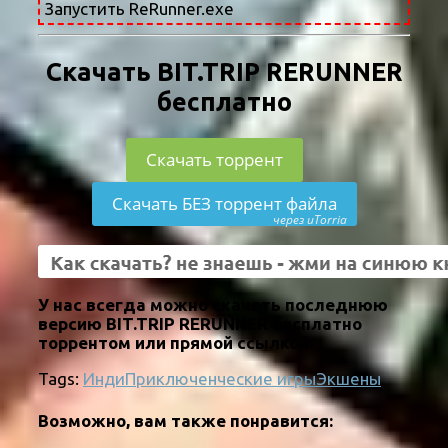
Запустить ReRunner.exe
Скачать BIT.TRIP RERUNNER
бесплатно
Скачать торрент
Скачать БЕЗ торрент файла
через uTorria
У нас всегда можно скачать последнюю
версию BIT.TRIP RERUNNER бесплатно
торрентом или прямой ссылкой.
Tags:
Инди
Приключенческие игры
Экшены
Возможно, вам также понравится: