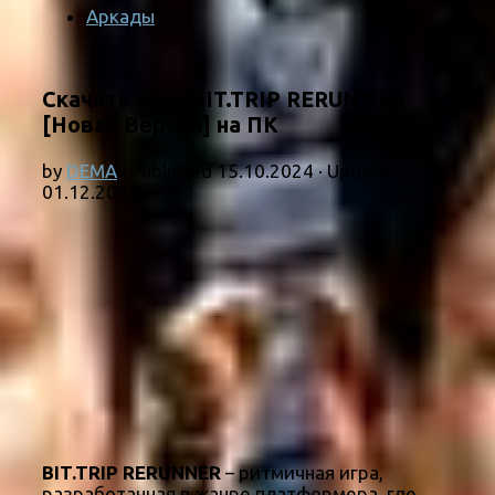
Аркады
Скачать игру BIT.TRIP RERUNNER
[Новая Версия] на ПК
by
DEMA
· Published
15.10.2024
· Updated
01.12.2024
BIT.TRIP RERUNNER
– ритмичная игра,
разработанная в жанре платформера, где