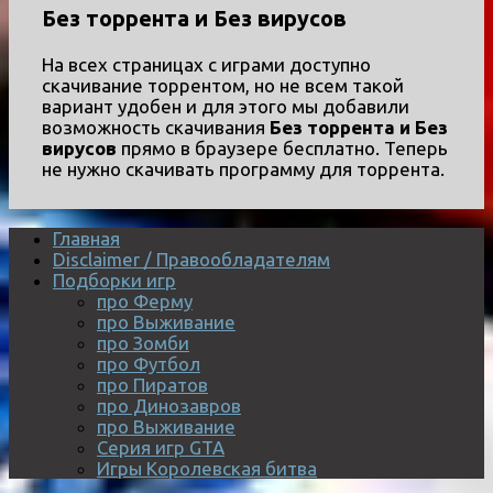
Без торрента и Без вирусов
На всех страницах с играми доступно
скачивание торрентом, но не всем такой
вариант удобен и для этого мы добавили
возможность скачивания
Без торрента и Без
вирусов
прямо в браузере бесплатно. Теперь
не нужно скачивать программу для торрента.
Главная
Disclaimer / Правообладателям
Подборки игр
про Ферму
про Выживание
про Зомби
про Футбол
про Пиратов
про Динозавров
про Выживание
Серия игр GTA
Игры Королевская битва