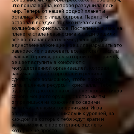
что пошла война, которая разрушила весь
мир. Теперь от нашей родной планеты
остались всего лишь острова. Парят эти
острова в воздухе только из-за силы
волшебных кристаллов. Постепенно жизнь на
планете стала невыносима и люди решили
все восстанавливать немедленно. Одна
единственная женщина решила нарушить это
равновесие и завоевать все кристаллы силы.
Главная героиня, роль которой ты сыграешь,
решает вступить в конфликт с
могущественной организацией, которая
занимается работорговлей и решила
сделать все возможное, чтобы похитить
самые ценные ресурсы – кристаллы. Тебе
будет предложено на выбор несколько типов
самого мощного оружия, с которым ты
отправишься на сражение со своими
многочисленными соперниками. Игра
разделена на пять уникальных уровней, на
каждом из которых тебя ждут враги и
всевозможные препятствия, одолеть
которые не просто.