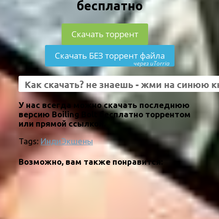
бесплатно
Скачать торрент
Скачать БЕЗ торрент файла
через uTorria
У нас всегда можно скачать последнюю
версию Boiling Bolt бесплатно торрентом
или прямой ссылкой.
Tags:
Инди
Экшены
Возможно, вам также понравится: