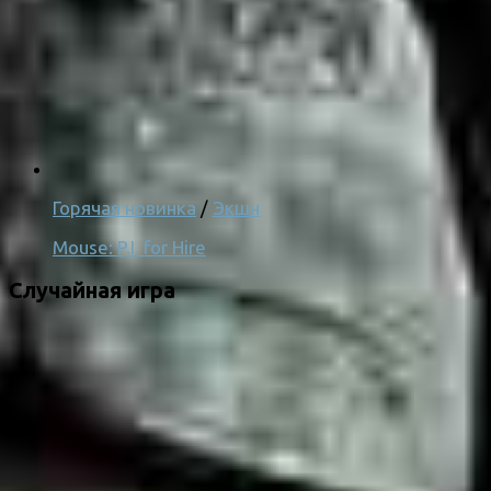
Горячая новинка
/
Экшн
Mouse: P.I. for Hire
Случайная игра