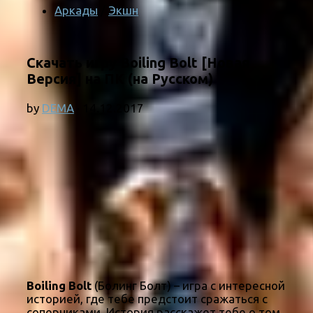
Аркады
/
Экшн
Скачать игру Boiling Bolt [Новая
Версия] на ПК (на Русском)
by
DEMA
·
14.12.2017
Boiling Bolt
(Болинг Болт) – игра с интересной
историей, где тебе предстоит сражаться с
соперниками. История расскажет тебе о том,