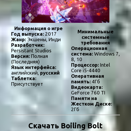
Информация о игре
Минимальные
Год выпуска:
2017
системные
Жанр:
Экшены, Инди
требования
Разработчик:
Операционная
Persistant Studios
система:
Windows 7,
Версия:
Полная
8, 10
(Последняя)
Процессор:
Intel
Язык интерфейса:
Core i5-4440
английский,
русский
Оперативная
Таблетка:
память:
4Гб
Присутствует
Видеокарта:
GeForce 760 TI
Памяти на
Жестком Диске:
2Гб
Скачать Boiling Bolt