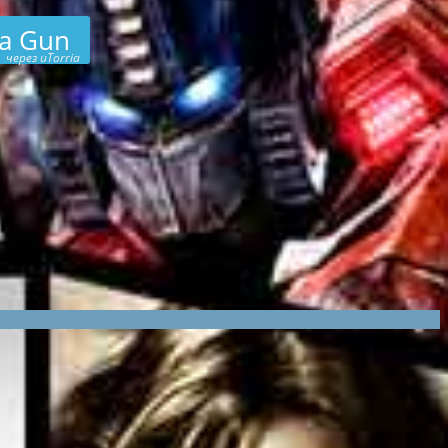
 a Gun
через uTorria