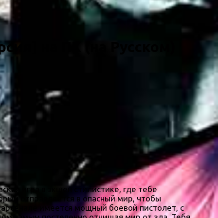
рсия] на ПК (на Русском)
ская игра в экшен стилистике, где тебе
орый отправляется в опасный мир, чтобы
м арсенале имеется мощный боевой пистолет, с
ем самым постепенно отчищая мир от зла. Тебя