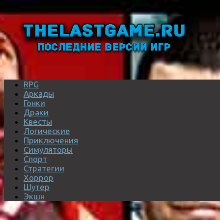
RPG
Аркады
Гонки
Драки
Квесты
Логические
Приключения
Симуляторы
Спорт
Стратегии
Хоррор
Шутер
Экшн