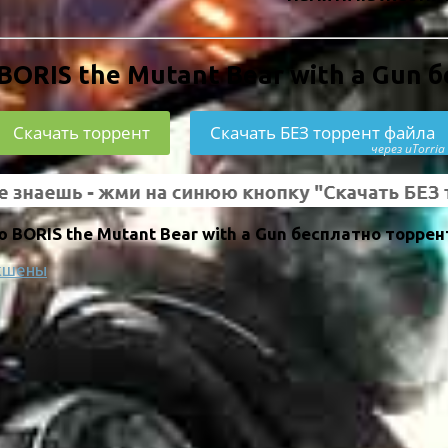
BORIS the Mutant Bear with a Gun 
Скачать торрент
Скачать БЕЗ торрент файла
через uTorria
BORIS the Mutant Bear with a Gun бесплатно торрен
кшены