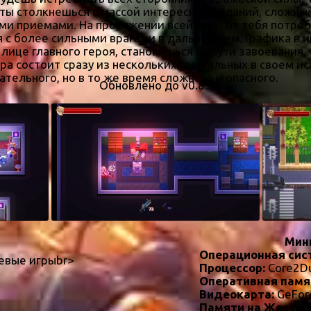
 ты столкнешься с массой интересных заданий, сложны
и приемами. На протяжении всей игры от тебя потреб
 с более сильными врагами в дальнейшем. Графика в иг
 лице главного героя, становишься на пути завоевания,
ра состоит сразу из нескольких, уникальных в своем и
тельного, но в то же время сложного и опасного.
Обновлено до v0.83
Мин
Операционная сис
евые игрыbr>
Процессор:
Core2D
Оперативная памя
Видеокарта:
GeFor
Памяти на Жестко