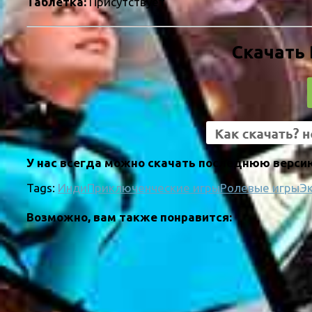
Таблетка:
Присутствует
Скачать 
У нас всегда можно скачать последнюю версию 
Tags:
Инди
Приключенческие игры
Ролевые игры
Э
Возможно, вам также понравится: