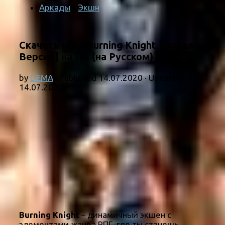
Аркады
/
Экшн
Скачать игру Burning Knight [Новая
Версия] на ПК (на Русском)
by
DEMA
· Published
14.07.2020
· Updated
14.07.2020
Burning Knight
– динамичный экшен с
элементами жанра РПГ, где ты станешь