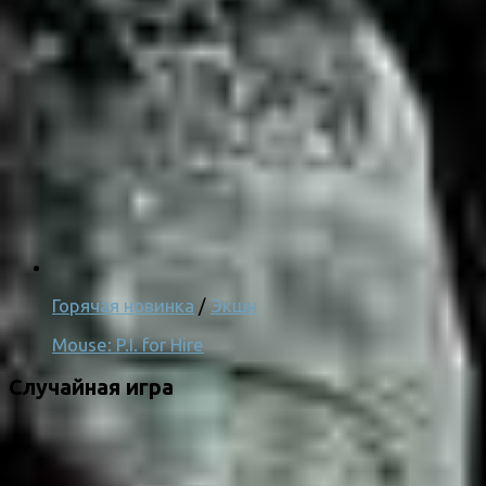
Горячая новинка
/
Экшн
Mouse: P.I. for Hire
Случайная игра