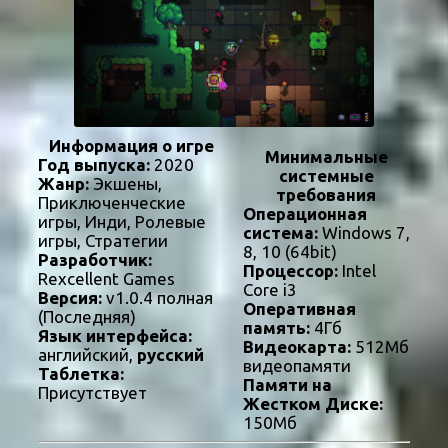
Информация о игре
Минимальные
Год выпуска:
2020
системные
Жанр:
Экшены,
требования
Приключенческие
Операционная
игры, Инди, Ролевые
система:
Windows 7,
игры, Стратегии
8, 10 (64bit)
Разработчик:
Процессор:
Intel
Rexcellent Games
Core i3
Версия:
v1.0.4 полная
Оперативная
(Последняя)
память:
4Гб
Язык интерфейса:
Видеокарта:
512Мб
английский,
русский
видеопамяти
Таблетка:
Памяти на
Присутствует
Жестком Диске:
150Мб