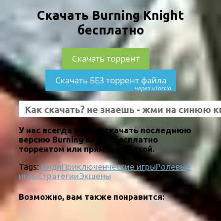
Скачать Burning Knight
бесплатно
Скачать торрент
Скачать БЕЗ торрент файла
через uTorria
У нас всегда можно скачать последнюю
версию Burning Knight бесплатно
торрентом или прямой ссылкой.
Tags:
Инди
Приключенческие игры
Ролевые
игры
Стратегии
Экшены
Возможно, вам также понравится: