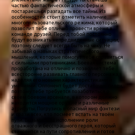
частью фантастической атмосферы и
постараешься разгадать все тайны. Из
особенностей стоит отметить наличие
многопользовательского режима, который
позволит тебе отлично провести время в
команде друзей. Перед тобой постоянно
будут возникать непредвиденные ситуации,
поэтому следует всегда быть на чеку. Не
забывай о навыках стратегического
мышления, которые помогут тебе справиться
с сильными противниками. Боевая система
проработана на отлично и позволяет тебе
всесторонне развивать главного персонажа,
наделяя его новыми характеристиками и
умениями. Оппонент будет достаточно силен,
поэтому тебе требуется позаботиться о
своем боевом арсенале, в котором должно
находится мощное оружие и различные
атрибуты. Погрузись в опасный мир фэнтези
и срази всех, кто посмеет встать на твоём
пути. Возьмись за исполнение роли
отважного и бесстрашного героя, который
становится на пути сопротивления и готов