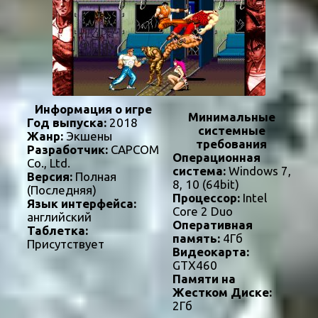
Информация о игре
Минимальные
Год выпуска:
2018
системные
Жанр:
Экшены
требования
Разработчик:
CAPCOM
Операционная
Co., Ltd.
система:
Windows 7,
Версия:
Полная
8, 10 (64bit)
(Последняя)
Процессор:
Intel
Язык интерфейса:
Core 2 Duo
английский
Оперативная
Таблетка:
память:
4Гб
Присутствует
Видеокарта:
GTX460
Памяти на
Жестком Диске:
2Гб