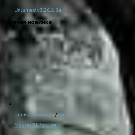
Unturned v3.26.2.3a
Горячая новинка
Горячая новинка
/
Экшн
Mouse: P.I. for Hire