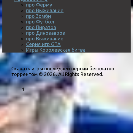
про Ферму
про Выживание
про Зомби
про Футбол
про Пиратов
про Динозавров
про Выживание
Серия игр GTA
Игры Королевская битва
Скачать игры последней версии бесплатно
торрентом © 2026. All Rights Reserved.
1