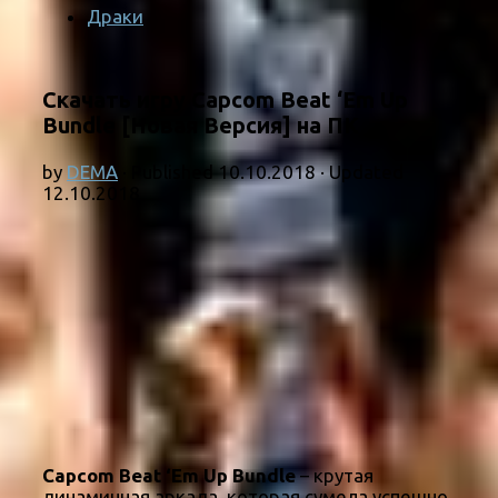
Драки
Скачать игру Capcom Beat ‘Em Up
Bundle [Новая Версия] на ПК
by
DEMA
· Published
10.10.2018
· Updated
12.10.2018
Capcom Beat ‘Em Up Bundle
– крутая
динамичная аркада, которая сумела успешно