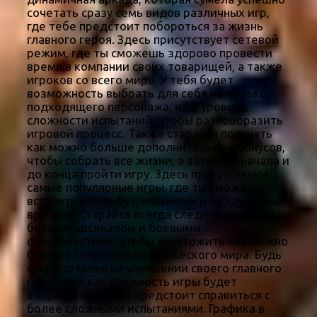
сочетать сразу семь видов различных игр,
где тебе предстоит побороться за жизнь
главного героя. Здесь присутствует сетевой
режим, где ты сможешь здорово провести
время в компании своих товарищей, а также
игроков со всего мира. У тебя будет
возможность выбрать для себя не только
подходящего персонажа, но и уровень
сложности испытаний, чтобы разнообразить
игровой процесс. Также старайся получать
как можно больше дополнительных бонусов,
чтобы собрать все жизни, а затем от начала и
до конца пройти игру. Здесь присутствуют
самые популярные игры, где ты сможешь
вступить в борьбу с опасными и бездушными
врагами. Старайся всегда следить за своим
боевым арсеналом и боевыми
способностями, чтобы уничтожить как можно
больше сторонников вражеского мира. Будь
сосредоточен на улучшении своего главного
героя, так как сложность игры будет
возрастать и тебе предстоит справиться с
более сложными испытаниями. Графика в