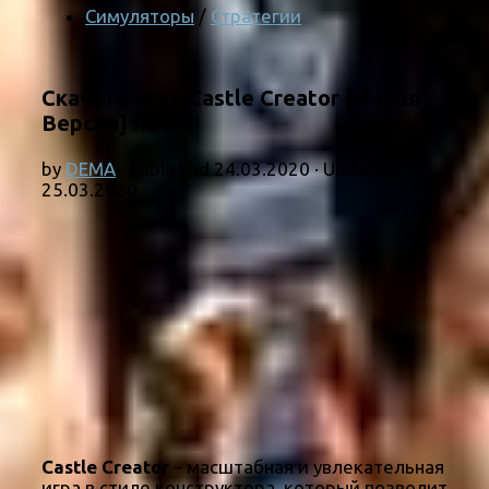
Симуляторы
/
Стратегии
Скачать игру Castle Creator [Новая
Версия] на ПК
by
DEMA
· Published
24.03.2020
· Updated
25.03.2020
Castle Creator
– масштабная и увлекательная
игра в стиле конструктора, который позволит