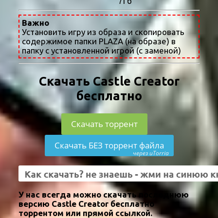
7Гб
Важно
Установить игру из образа и скопировать
содержимое папки PLAZA (на образе) в
папку с установленной игрой (с заменой)
Скачать Castle Creator
бесплатно
Скачать торрент
Скачать БЕЗ торрент файла
через uTorria
У нас всегда можно скачать последнюю
версию Castle Creator бесплатно
торрентом или прямой ссылкой.