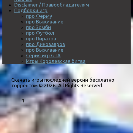
Disclaimer / Правообладателям
Подборки игр
про Ферму
про Выживание
про Зомби
про Футбол
про Пиратов
про Динозавров
про Выживание
Серия игр GTA
Игры Королевская битва
Скачать игры последней версии бесплатно
торрентом © 2026. All Rights Reserved.
1