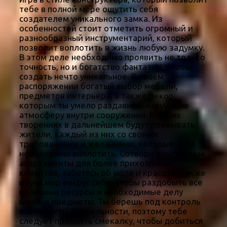
тебе в полной мере ощутить себя
создателем уникального замка. Из
особенностей стоит отметить огромный и
разнообразный инструментарий, который
позволит воплотить в жизнь любую задумку.
В этом деле необходимо проявить не только
точность, но и богатство фантазии, чтобы
создать нечто уникальное. В твоём
распоряжении богатый выбор мебели,
предметов интерьера, а также декор,
которым ты умело раздавишь чарующую
атмосферу внутри сооружения. В твоих
творениях в дальнейшем будут пребывать
жители, каждый из них со своими
требованиями и желаниями, которые тебе
необходимо воплотить. Сотвори изысканные
апартаменты для более прихотливых
клиентов, заботясь об уюте и красоте. Также
изучи мир вокруг себя, чтобы раздобыть все
полезные ресурсы и необходимые делу
ценные предметы. Ты берешь под контроль
все аспекты деятельности, поэтому тебе
следует проявить смекалку, чтобы добиться