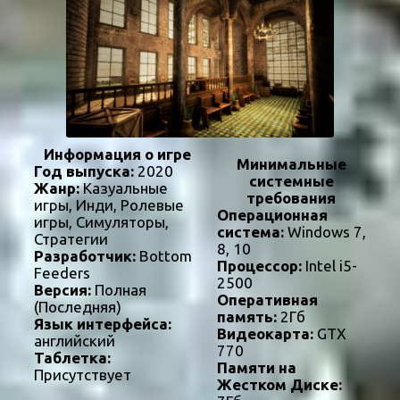
Информация о игре
Минимальные
Год выпуска:
2020
системные
Жанр:
Казуальные
требования
игры, Инди, Ролевые
Операционная
игры, Симуляторы,
система:
Windows 7,
Стратегии
8, 10
Разработчик:
Bottom
Процессор:
Intel i5-
Feeders
2500
Версия:
Полная
Оперативная
(Последняя)
память:
2Гб
Язык интерфейса:
Видеокарта:
GTX
английский
770
Таблетка:
Памяти на
Присутствует
Жестком Диске: