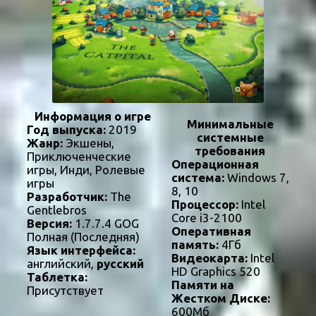
Информация о игре
Минимальные
Год выпуска:
2019
системные
Жанр:
Экшены,
требования
Приключенческие
Операционная
игры, Инди, Ролевые
система:
Windows 7,
игры
8, 10
Разработчик:
The
Процессор:
Intel
Gentlebros
Core i3-2100
Версия:
1.7.7.4 GOG
Оперативная
Полная (Последняя)
память:
4Гб
Язык интерфейса:
Видеокарта:
Intel
английский,
русский
HD Graphics 520
Таблетка:
Памяти на
Присутствует
Жестком Диске:
600Мб