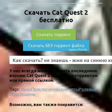
Скачать Cat Quest 2
бесплатно
Скачать торрент
Скачать БЕЗ торрент файла
через uTorria
У нас всегда можно скачать последнюю
версию Cat Quest 2 бесплатно торрентом
или прямой ссылкой.
Tags:
Инди
Приключенческие игры
Ролевые
игры
Экшены
Возможно, вам также понравится: