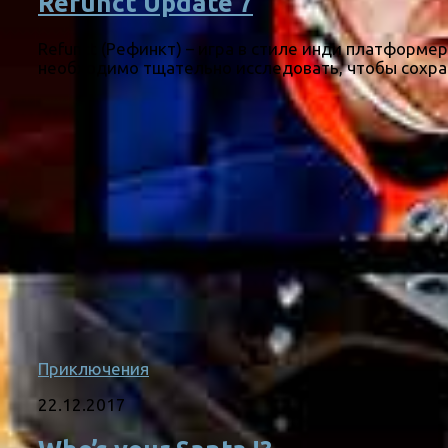
Refunct Update 7
Refunct (Рефинкт) – игра в стиле инди платформе
необходимо тщательно исследовать, чтобы сохрани
Приключения
22.12.2017