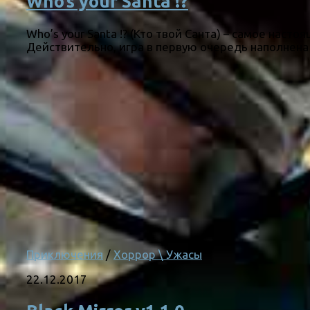
Who’s your Santa !?
Who’s your Santa !? (Кто твой Санта) – самое на
Действительно, игра в первую очередь наполнена
Приключения
/
Хоррор \ Ужасы
22.12.2017