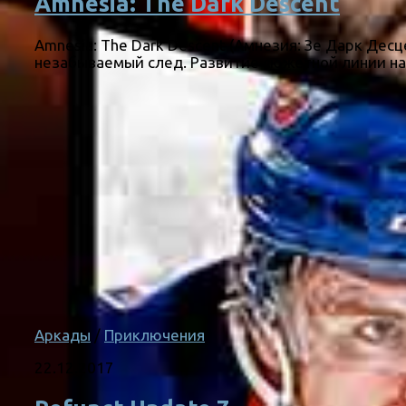
Amnesia: The Dark Descent
Amnesia: The Dark Descent (Амнезия: Зе Дарк Десц
незабываемый след. Развитие сюжетной линии начн
Аркады
/
Приключения
22.12.2017