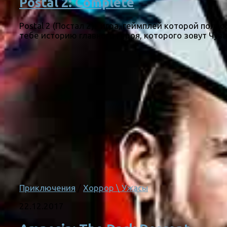
Postal 2: Complete
Postal 2 (Постал 2)– игра, геймплей которой пол
тебе историю главного героя, которого зовут Чувак
Приключения
/
Хоррор \ Ужасы
22.12.2017