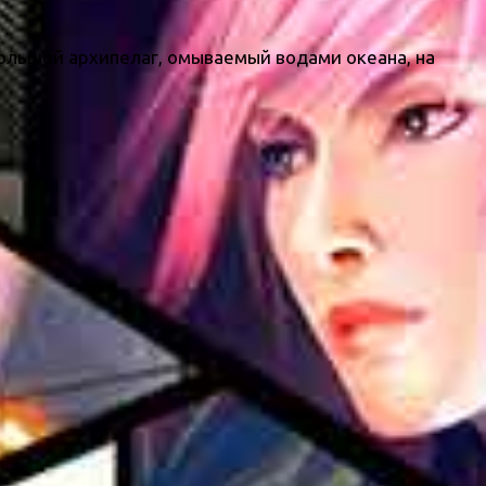
ебольшой архипелаг, омываемый водами океана, на