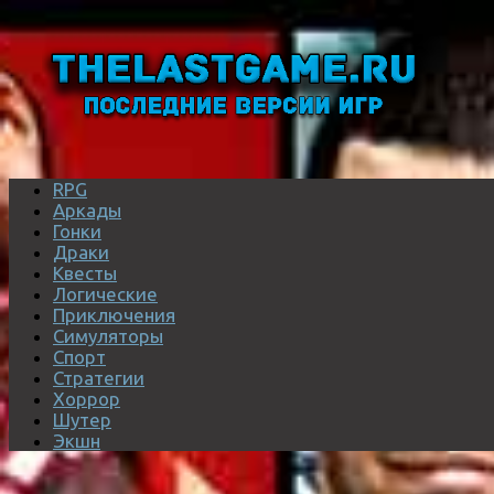
RPG
Аркады
Гонки
Драки
Квесты
Логические
Приключения
Симуляторы
Спорт
Стратегии
Хоррор
Шутер
Экшн