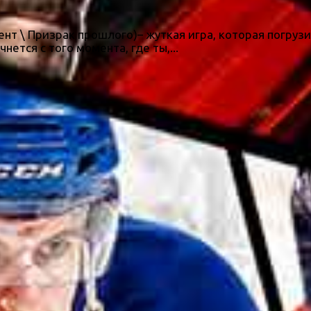
ент \ Призрак прошлого)– жуткая игра, которая погруз
ется с того момента, где ты,...