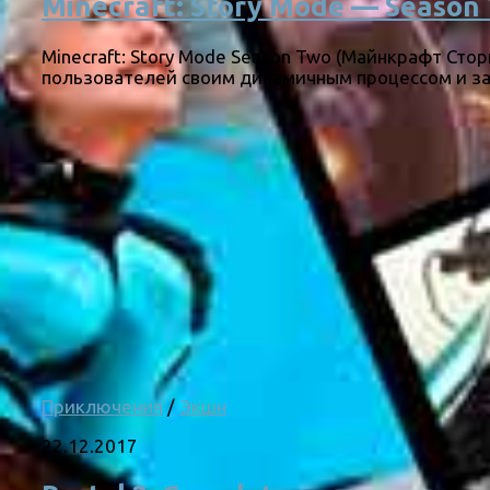
Minecraft: Story Mode — Season 
Minecraft: Story Mode Season Two (Майнкрафт Сто
пользователей своим динамичным процессом и заб
Приключения
/
Экшн
22.12.2017