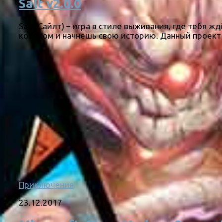
Salt v2.0.0
Salt (Сайлт) – игра в стиле выживания, где тебя
котором и начнешь свою историю. Данный проект 
Приключения
23.12.2017