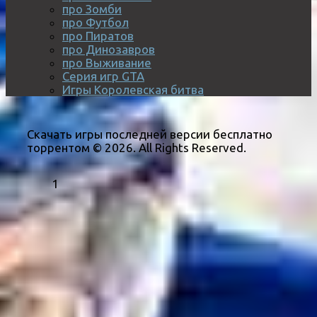
про Зомби
про Футбол
про Пиратов
про Динозавров
про Выживание
Серия игр GTA
Игры Королевская битва
Скачать игры последней версии бесплатно
торрентом © 2026. All Rights Reserved.
1