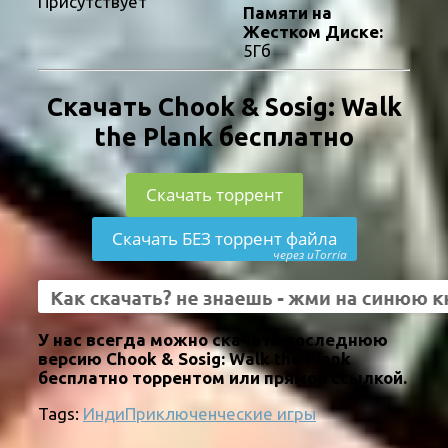
Присутствует
Памяти на
Жестком Диске:
5Гб
Скачать Chook & Sosig: Walk
the Plank бесплатно
Скачать торрент
Скачать БЕЗ торрент файла
через uTorria
У нас всегда можно скачать последнюю
версию Chook & Sosig: Walk the Plank
бесплатно торрентом или прямой ссылкой.
Tags:
Инди
Приключенческие игры