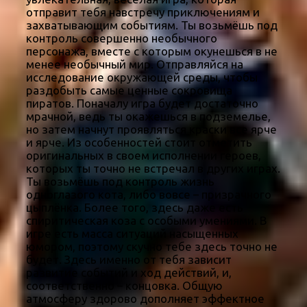
отправит тебя навстречу приключениям и
захватывающим событиям. Ты возьмёшь под
контроль совершенно необычного
персонажа, вместе с которым окунешься в не
менее необычный мир. Отправляйся на
исследование окружающей среды, чтобы
раздобыть самые ценные сокровища
пиратов. Поначалу игра будет достаточно
мрачной, ведь ты окажешься в подземелье,
но затем начнут проявляться краски все ярче
и ярче. Из особенностей стоит отметить
оригинальных в своем исполнении героев,
которых ты точно не встречал в других играх.
Ты возьмёшь под контроль жизнь
одноглазого кота, либо вовсе – призрачного
цыплёнка. Более того, здесь даже есть
спиритическая коза с особыми умениями. В
игре есть масса ситуаций насыщенных
юмором, поэтому скучно тебе здесь точно не
будет. Здесь именно от тебя зависит
развитие событий и ход действий, и,
соответственно – концовка. Общую
атмосферу здорово дополняет эффектное