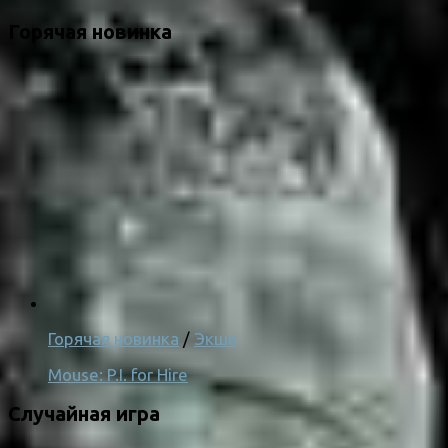
Горячая новинка
Горячая новинка
/
Экшн
Mouse: P.I. for Hire
Случайная игра