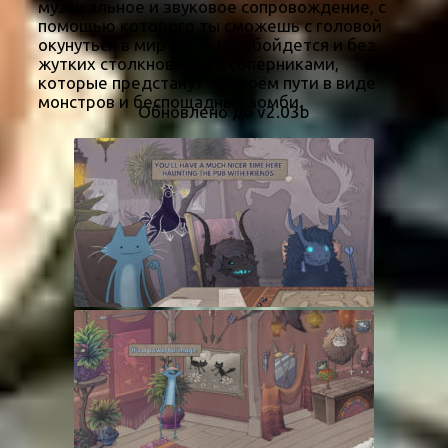
музыкальное и звуковое сопровождение, с
помощью которого ты сможешь с головой
окунуться в мир игры. Не обойдется и без
жутких столкновений с соперниками,
которые предстанут на твоём пути в виде
монстров и беспощадных зомби.
Обновлено до v2.03b