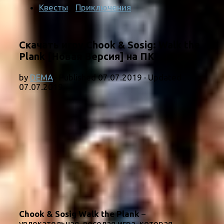
Квесты
/
Приключения
Скачать игру Chook & Sosig: Walk the
Plank [Новая Версия] на ПК
by
DEMA
· Published
07.07.2019
· Updated
07.07.2019
Chook & Sosig Walk the Plank
–
увлекательная, веселая игра, которая