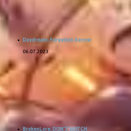
Daydream: Forgotten Sorrow
06.07.2023
BrokenLore: DON’T WATCH