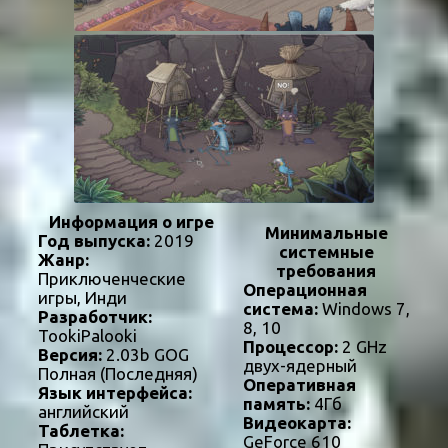
Информация о игре
Минимальные
Год выпуска:
2019
системные
Жанр:
требования
Приключенческие
Операционная
игры, Инди
система:
Windows 7,
Разработчик:
8, 10
TookiPalooki
Процессор:
2 GHz
Версия:
2.03b GOG
двух-ядерный
Полная (Последняя)
Оперативная
Язык интерфейса:
память:
4Гб
английский
Видеокарта:
Таблетка:
GeForce 610