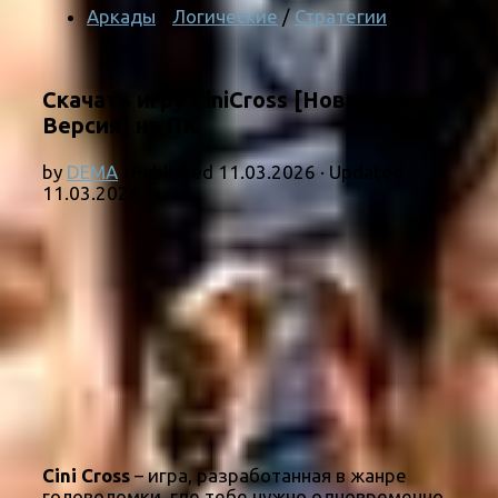
Аркады
/
Логические
/
Стратегии
Скачать игру CiniCross [Новая
Версия] на ПК
by
DEMA
· Published
11.03.2026
· Updated
11.03.2026
Cini Cross
– игра, разработанная в жанре
головоломки, где тебе нужно одновременно