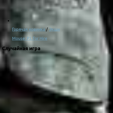
Горячая новинка
/
Экшн
Mouse: P.I. for Hire
Случайная игра