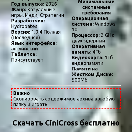
Минимальные
Год выпуска:
2026
системные
Жанр:
Казуальные
требования
игры, Инди, Стратегии
Операционная
Разработчик:
система:
Windows
Hydrobates
10
Версия:
1.0.4 Полная
Процессор:
2 GHz
(Последняя)
двух-ядерный
Язык интерфейса:
Оперативная
английский
память:
4Гб
Таблетка:
Видеокарта:
1Гб
Присутствует
видеопамяти
Памяти на
Жестком Диске:
500Мб
Важно
Скопировать содержимое архива в любую
папку и играть
Скачать CiniCross бесплатно