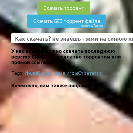
Скачать торрент
Скачать БЕЗ торрент файла
через uTorria
У нас всегда можно скачать последнюю
версию CiniCross бесплатно торрентом или
прямой ссылкой.
Tags:
Инди
Казуальные игры
Стратегии
Возможно, вам также понравится: