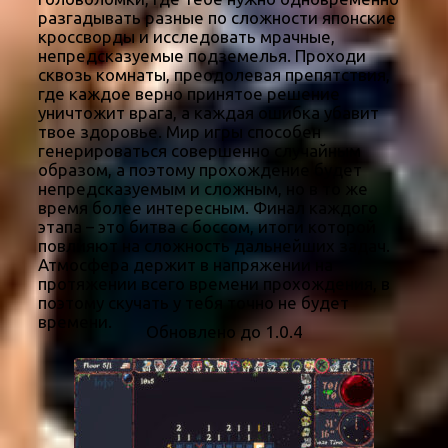
разгадывать разные по сложности японские
кроссворды и исследовать мрачные,
непредсказуемые подземелья. Проходи
сквозь комнаты, преодолевая препятствия,
где каждое верно принятое решение
уничтожит врага, а каждая ошибка убавит
твое здоровье. Мир игры способен
генерироваться совершенно случайным
образом, а поэтому прохождение будет
непредсказуемым и сложным, но в то же
время более интересным. Финал каждого
этапа – это битва с боссом, итоги которой
повлияют на сложность дальнейших задач.
Атмосфера держит в напряжении на
протяжении всего времени прохождения, в
поэтому скучать у тебя точно не будет
времени.
Обновлено до 1.0.4