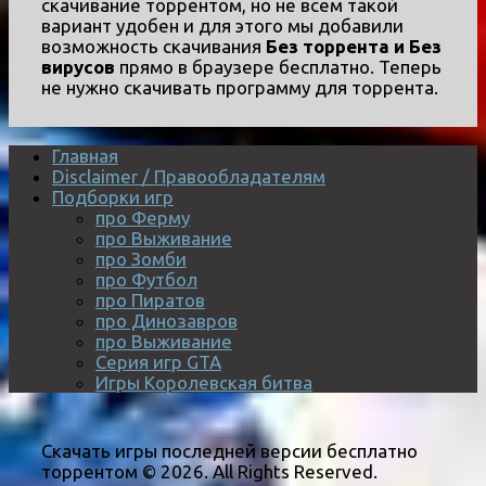
скачивание торрентом, но не всем такой
вариант удобен и для этого мы добавили
возможность скачивания
Без торрента и Без
вирусов
прямо в браузере бесплатно. Теперь
не нужно скачивать программу для торрента.
Главная
Disclaimer / Правообладателям
Подборки игр
про Ферму
про Выживание
про Зомби
про Футбол
про Пиратов
про Динозавров
про Выживание
Серия игр GTA
Игры Королевская битва
Скачать игры последней версии бесплатно
торрентом © 2026. All Rights Reserved.