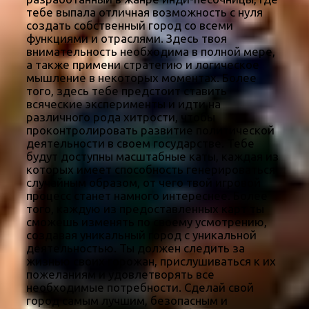
тебе выпала отличная возможность с нуля
создать собственный город со всеми
функциями и отраслями. Здесь твоя
внимательность необходима в полной мере,
а также примени стратегию и логическое
мышление в некоторых моментах. Более
того, здесь тебе предстоит ставить
всяческие эксперименты и идти на
различного рода хитрости, чтобы
проконтролировать развитие политической
деятельности в своем государстве. Тебе
будут доступны масштабные каты, каждая из
которых имеет способность генерироваться
случайным образом, от чего твой игровой
процесс станет намного интереснее. Более
того, каждую из предоставленных карт ты
сможешь изменять по своему усмотрению,
создавая уникальный город с уникальной
деятельностью. Ты должен следить за
жизнью своих горожан, прислушиваться к их
пожеланиям и удовлетворять все
необходимые потребности. Сделай свой
город самым лучшим, безопасным и