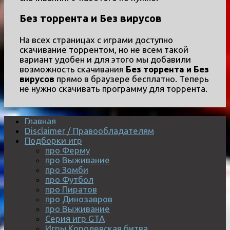
Без торрента и Без вирусов
На всех страницах с играми доступно
скачивание торрентом, но не всем такой
вариант удобен и для этого мы добавили
возможность скачивания
Без торрента и Без
вирусов
прямо в браузере бесплатно. Теперь
не нужно скачивать программу для торрента.
Главная
Disclaimer / Правообладателям
Подборки игр
про Ферму
про Выживание
про Зомби
про Футбол
про Пиратов
про Динозавров
про Выживание
Серия игр GTA
Игры Королевская битва