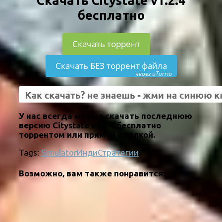
Скачать Citystate v1.2.4
бесплатно
Скачать торрент
Скачать БЕЗ торрент файла
через uTorria
У нас всегда можно скачать последнюю
версию Citystate v1.2.4 бесплатно
торрентом или прямой ссылкой.
Tags:
Simulator
Инди
Стратегии
Возможно, вам также понравится: