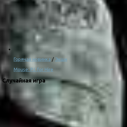
Горячая новинка
/
Экшн
Mouse: P.I. for Hire
Случайная игра