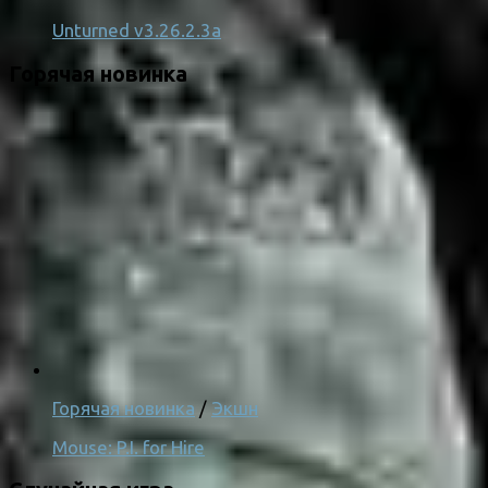
Unturned v3.26.2.3a
Горячая новинка
Горячая новинка
/
Экшн
Mouse: P.I. for Hire