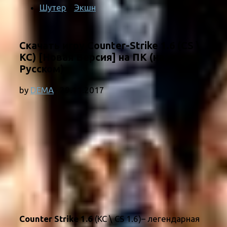
Шутер
/
Экшн
Скачать игру Counter-Strike 1.6 (CS \
КС) [Новая Версия] на ПК (на
Русском)
by
DEMA
·
29.11.2017
Counter Strike 1.6
(КС \ СS 1.6)– легендарная