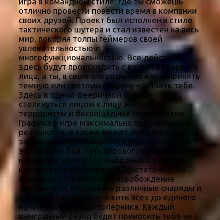
игра в командном стиле, где ты сможешь
отлично провести повести время в компании
своих друзей. Проект был исполнен в стиле
тактического шутера и стал известен на весь
мир, покоряя толпы геймеров своей
увлекательностью и
многофункциональностью. Все действия
здесь будут происходить с видом от первого
лица, а ты, в свою очередь, сможешь принять
темную или светлую сторону – решать тебе.
Здесь в одной фееричной борьбе
столкнуться лицом к лицу жестокие
террористы и беспощадные полицейские.
Графика в игре максимально приближена к
реальности, а также может порадовать
звуковое сопровождение с реалистичными
эффектами боя. Суть игрового процесса
напрямую зависит от выбранного режима,
которых в игре более чем достаточно. Ты
сможешь отправится на освобождение
заложников, подрывать различные снаряды и
бомбы, а также уничтожить всех до единого
из членов команды соперника. Каждый
выигранный раунд будет приносить тебе не