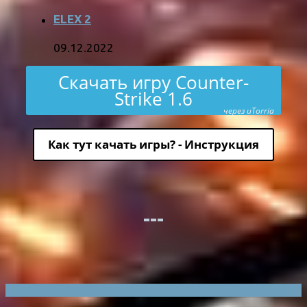
ELEX 2
09.12.2022
Скачать игру Counter-
Strike 1.6
через uTorria
Как тут качать игры? - Инструкция