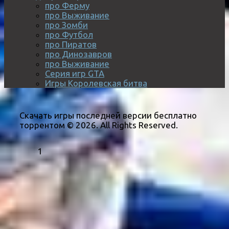
про Ферму
про Выживание
про Зомби
про Футбол
про Пиратов
про Динозавров
про Выживание
Серия игр GTA
Игры Королевская битва
Скачать игры последней версии бесплатно
торрентом © 2026. All Rights Reserved.
1