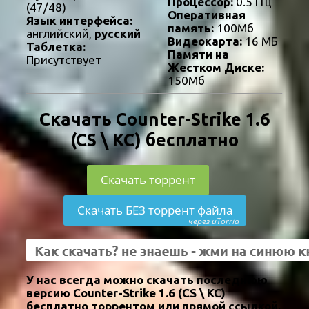
Процессор:
0.5 ГГц
(47/48)
Оперативная
Язык интерфейса:
память:
100Мб
английский,
русский
Видеокарта:
16 МБ
Таблетка:
Памяти на
Присутствует
Жестком Диске:
150Мб
Скачать Counter-Strike 1.6
(CS \ КС) бесплатно
Скачать торрент
Скачать БЕЗ торрент файла
через uTorria
У нас всегда можно скачать последнюю
версию Counter-Strike 1.6 (CS \ КС)
бесплатно торрентом или прямой ссылкой.