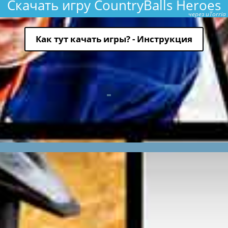
Скачать игру CountryBalls Heroes
через uTorria
Как тут качать игры? - Инструкция