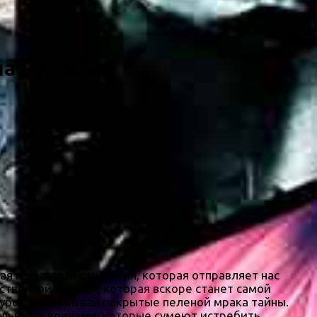
на Русском)
ая пошаговая стратегия, которая отправляет нас
бственной армией, которая вскоре станет самой
урсы и раскрывай покрытые пеленой мрака тайны.
кальными воинами, которые сумеют истребить