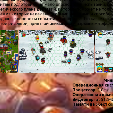
битвы подготовило не мало опасностей и испытаний, п
егического плана действий, который поможет не только
ая из которых наделена особыми навыками и способно
иданные повороты событий и сюрпризы. Что касается ви
утой рисовкой, приятной анимацией и взрывными эффе
Мин
Операционная сис
Процессор:
2 GHz
Оперативная памя
Видеокарта:
512Мб
Памяти на Жестко