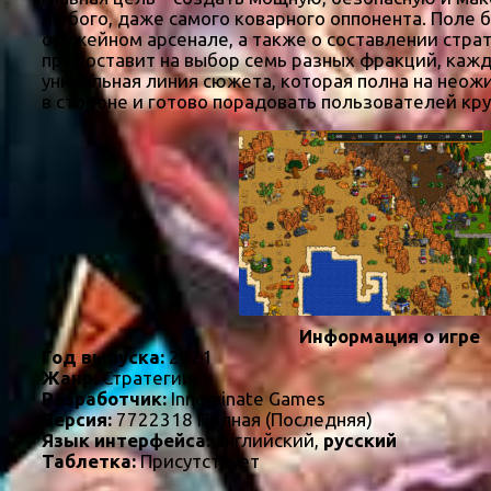
любого, даже самого коварного оппонента. Поле 
оружейном арсенале, а также о составлении страт
предоставит на выбор семь разных фракций, кажд
уникальная линия сюжета, которая полна на неож
в стороне и готово порадовать пользователей кр
Информация о игре
Год выпуска:
2021
Жанр:
Стратегии
Разработчик:
Innominate Games
Версия:
7722318 Полная (Последняя)
Язык интерфейса:
английский,
русский
Таблетка:
Присутствует