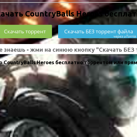
ачать CountryBalls Heroes беспла
Скачать торрент
Скачать БЕЗ торрент файла
через uTorria
 CountryBalls Heroes бесплатно торрентом или прям