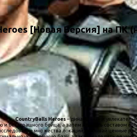
Heroes [Новая Версия] на ПК (
CountryBalls Heroes
– динамичная и увлекательн
о и бесстрашного бойца, а затем займись составом со
исследование множества локаций, добывай ценные рес
ксимально укреплённую базу, а также наделить ее уни