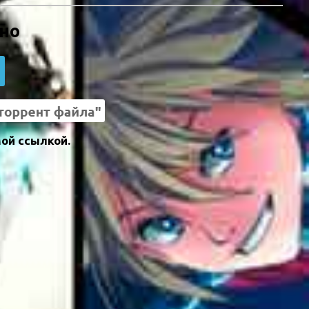
тно
ой ссылкой.