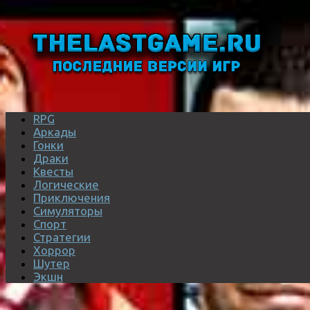
RPG
Аркады
Гонки
Драки
Квесты
Логические
Приключения
Симуляторы
Спорт
Стратегии
Хоррор
Шутер
Экшн