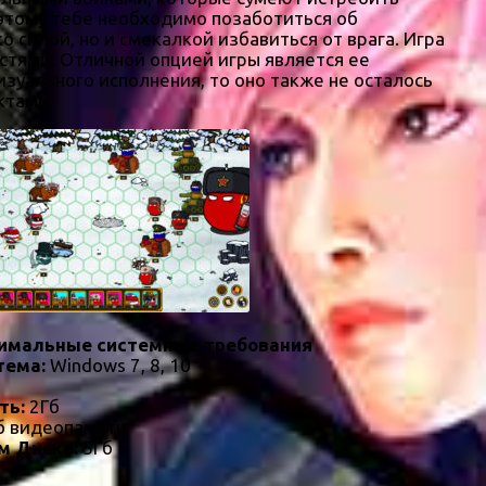
оэтому тебе необходимо позаботиться об
 силой, но и смекалкой избавиться от врага. Игра
стями. Отличной опцией игры является ее
зуального исполнения, то оно также не осталось
ктами.
имальные системные требования
тема:
Windows 7, 8, 10
ть:
2Гб
 видеопамяти
м Диске:
5Гб