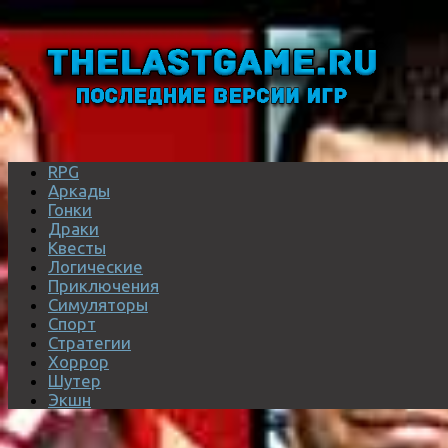
RPG
Аркады
Гонки
Драки
Квесты
Логические
Приключения
Симуляторы
Спорт
Стратегии
Хоррор
Шутер
Экшн