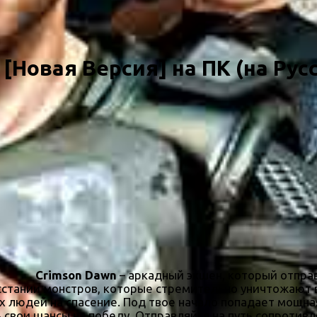
[Новая Версия] на ПК (на Рус
Crimson Dawn
– аркадный экшен, который отпра
сстании монстров, которые стремительно уничтожают вс
 людей на спасение. Под твое начало попадает мощна
свои шансы на победу. Отправляйся на путь сопротивл