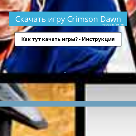
Скачать игру Crimson Dawn
через uTorria
Как тут качать игры? - Инструкция