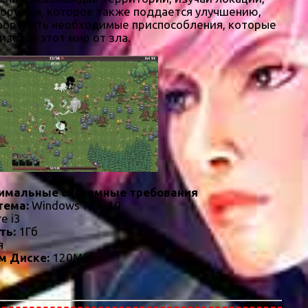
е оружия, которое также поддается улучшению,
соорудить необходимые приспособления, которые
избавь этот мир от зла.
имальные системные требования
тема:
Windows 7, 8, 10
re i3
ть:
1Гб
я
м Диске:
120Мб