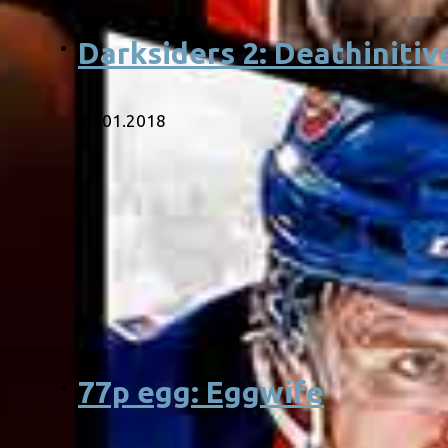
Darksiders 2: Deathinitiv
29.01.2018
77p egg: Eggwife