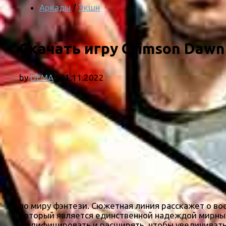
Аркады
/
Экшн
Скачать игру Crimson Dawn 
by
DEMA
·
01.11.2022
по миру фэнтези. Сюжетная линия расскажет о во
который является единственной надеждой мирных
модифицировать и расширять, чтобы увеличивать 