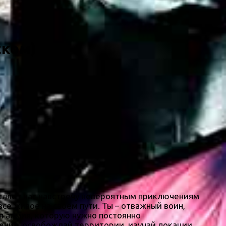
ском)
вляет нас навстречу невероятным приключениям
е живое на своем пути. Ты – отважный воин,
я армия, которую нужно постоянно
ения, освобождай территории, изучай локации,