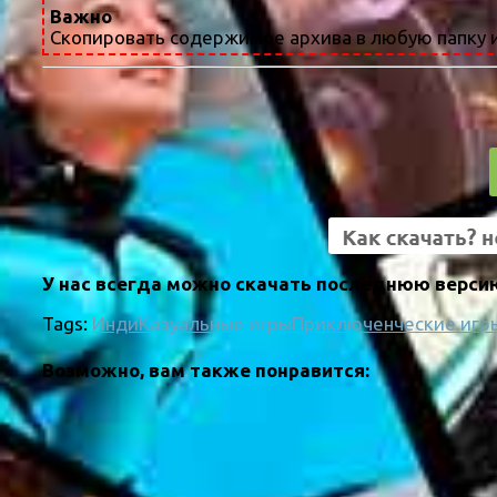
Важно
Скопировать содержимое архива в любую папку и
У нас всегда можно скачать последнюю версию
Tags:
Инди
Казуальные игры
Приключенческие игр
Возможно, вам также понравится: