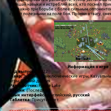
улучшай навыки и истребляй всех, кто посмел пр
что важно при борьбе с более сильным оппонент
станут полезными на поле боя. Прояви отвагу, сме
Информация о игре
Год выпуска:
2022
Жанр:
Экшены, Приключенческие игры, Казуальны
игры, Ранний доступ
Разработчик:
Purple Lake
Версия:
(Последняя)
Язык интерфейса:
английский,
русский
Таблетка:
Присутствует