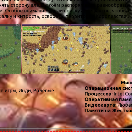
инять сторону зла. В твоём распоряжении разнообрази
ом. Особое внимание удели поиску артефактов, чтобы 
калку и хитрость, освободи территории Королевства и 
Мин
Операционная сис
е игры, Инди, Ролевые
Процессор:
Intel Co
Оперативная памя
Видеокарта:
Люба
Памяти на Жестко