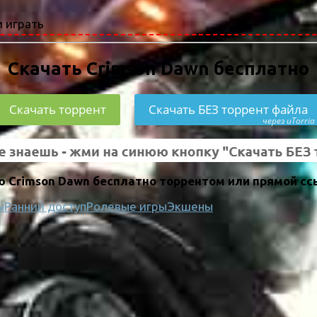
 играть
Скачать Crimson Dawn бесплатно
Скачать торрент
Скачать БЕЗ торрент файла
через uTorria
 Crimson Dawn бесплатно торрентом или прямой сс
ы
Ранний доступ
Ролевые игры
Экшены