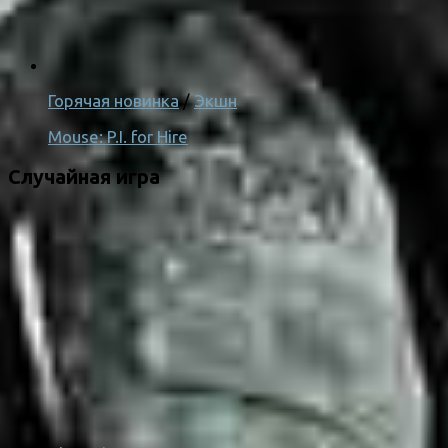
Горячая новинка
/
Экшн
Mouse: P.I. for Hire
Случайная игра