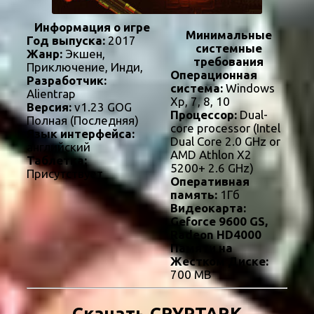
Информация о игре
Минимальные
Год выпуска:
2017
системные
Жанр:
Экшен,
требования
Приключение, Инди,
Операционная
Разработчик:
система:
Windows
Alientrap
Xp, 7, 8, 10
Версия:
v1.23 GOG
Процессор:
Dual-
Полная (Последняя)
core processor (Intel
Язык интерфейса:
Dual Core 2.0 GHz or
английский
AMD Athlon X2
Таблетка:
5200+ 2.6 GHz)
Присутствует
Оперативная
память:
1Гб
Видеокарта:
Geforce 9600 GS,
Radeon HD4000
Памяти на
Жестком Диске:
700 MB
Скачать CRYPTARK