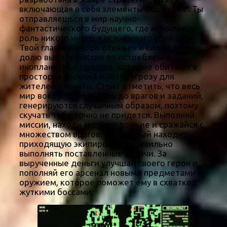
включающая в себя элементы экшен-РПГ. Ты
отправляешься в мир научно-
фантастического будущего, где исполнишь
роль никого иного, как наёмного убийцы.
Твой главный герой отважен и силен. На его
долю выпала миссия по истреблению
инопланетных существ, которые обитают в
просторах космоса и несут угрозу для
жителей планеты. Стоит отметить, что весь
мир вокруг тебя,вплоть до врагов и заданий,
генерируются случайным образом, поэтому
скучать тебе точно не придется. Выполняй
миссии, находи мощное оружие и сражайся с
множеством врагов. Не забывай находить
приходящую экипировку и правильно
выполнять поставленные задачи. За
вырученные деньги улучшай своего героя и
пополняй его арсенал новыми предметами и
оружием, которое поможет ему в схватке с
жуткими боссами.