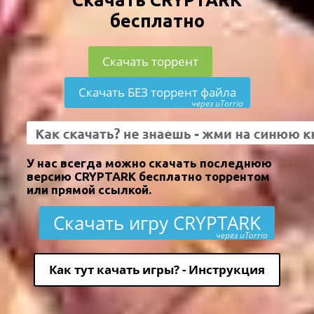
бесплатно
Скачать торрент
Скачать БЕЗ торрент файла
через uTorria
У нас всегда можно скачать последнюю
версию CRYPTARK бесплатно торрентом
или прямой ссылкой.
Скачать игру CRYPTARK
через uTorria
Как тут качать игры? - Инструкция