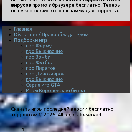
вирусов
прямо в браузере бесплатно. Теперь
не нужно скачивать программу для торрента.
Главная
Disclaimer / Правообладателям
Подборки игр
про Ферму
про Выживание
про Зомби
про Футбол
про Пиратов
про Динозавров
про Выживание
Серия игр GTA
Игры Королевская битва
Скачать игры последней версии бесплатно
торрентом © 2026. All Rights Reserved.
1