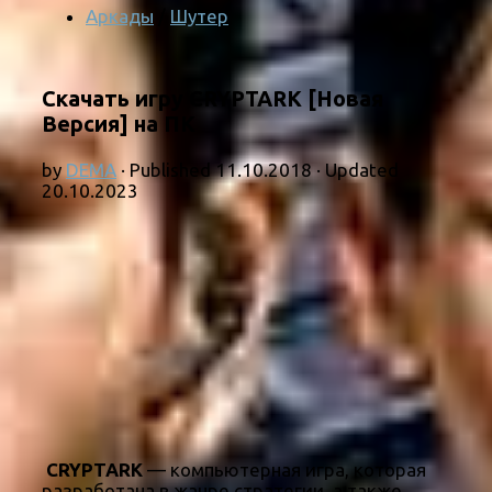
Аркады
/
Шутер
Скачать игру CRYPTARK [Новая
Версия] на ПК
by
DEMA
· Published
11.10.2018
· Updated
20.10.2023
CRYPTARK
— компьютерная игра, которая
разработана в жанре стратегии, а также