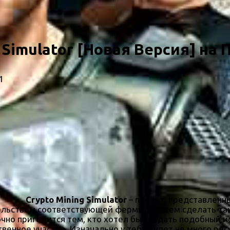
 Simulator [Новая Версия] на 
1
Crypto Mining Simulator
– проект, представленны
тельством соответствующей фермы, а затем сделать та
очно пригодится тем, кто хотел бы создать подобный и
венное участие. Изначально у тебя будет не много рес