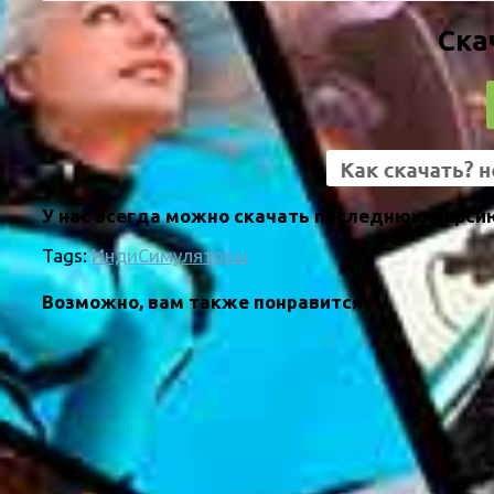
Ска
У нас всегда можно скачать последнюю версию 
Tags:
Инди
Симуляторы
Возможно, вам также понравится: