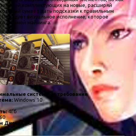
ь заменой комплектующих на новые, расширяй
 который сумеет дать подсказки к правильным
и. Порадует визуальное исполнение, которое
его фермой майнинга.
имальные системные требования
тема:
Windows 10
ть:
4Гб
60
м Диске:
1Гб