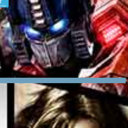
r
rria