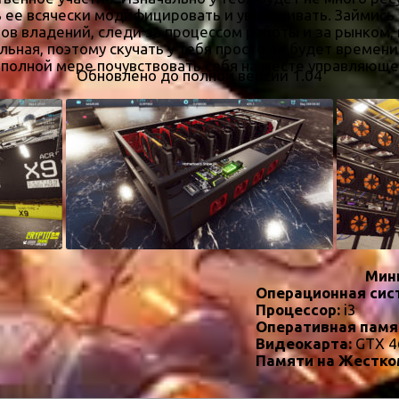
ь ее всячески модифицировать и увеличивать. Займис
в владений, следи за процессом работы и за рынком,
ьная, поэтому скучать у тебя просто не будет времен
в полной мере почувствовать себя на месте управляющ
Обновлено до полной версии 1.04
Мин
Операционная сис
Процессор:
i3
Оперативная памя
Видеокарта:
GTX 4
Памяти на Жестко