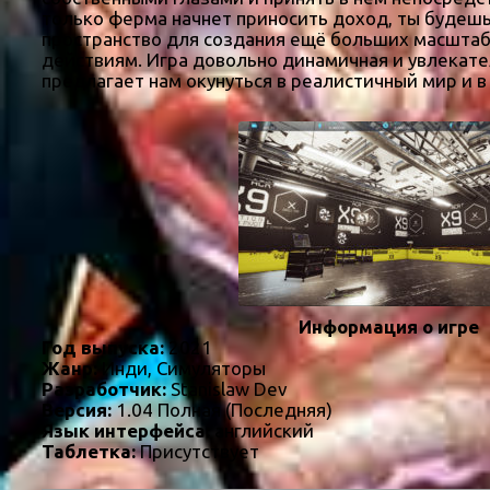
только ферма начнет приносить доход, ты будеш
пространство для создания ещё больших масштабо
действиям. Игра довольно динамичная и увлекател
предлагает нам окунуться в реалистичный мир и 
Информация о игре
Год выпуска:
2021
Жанр:
Инди, Симуляторы
Разработчик:
Stanislaw Dev
Версия:
1.04 Полная (Последняя)
Язык интерфейса:
английский
Таблетка:
Присутствует