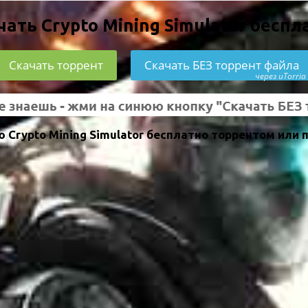
чать Crypto Mining Simulator беспл
Скачать торрент
Скачать БЕЗ торрент файла
через uTorria
Crypto Mining Simulator бесплатно торрентом или 