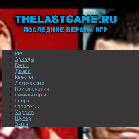
RPG
Аркады
Гонки
Драки
Квесты
Логические
Приключения
Симуляторы
Спорт
Стратегии
Хоррор
Шутер
Экшн