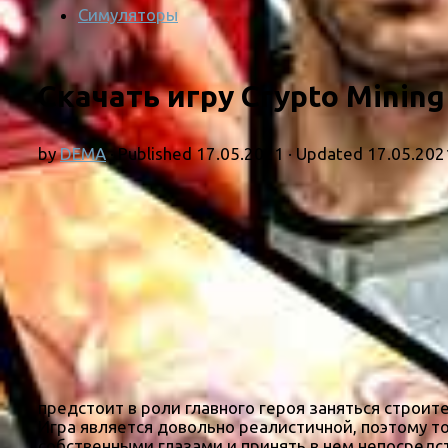
Симуляторы
Скачать игру Crypto Mining
by
DEMA
· Published
17.05.2021
· Updated
17.05.202
предстоит в роли главного героя заняться строи
Игра является довольно реалистичной, поэтому т
собственными глазами и принять в нем непосредст