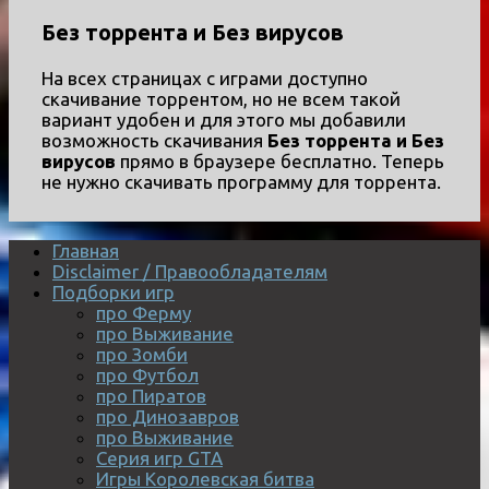
Без торрента и Без вирусов
На всех страницах с играми доступно
скачивание торрентом, но не всем такой
вариант удобен и для этого мы добавили
возможность скачивания
Без торрента и Без
вирусов
прямо в браузере бесплатно. Теперь
не нужно скачивать программу для торрента.
Главная
Disclaimer / Правообладателям
Подборки игр
про Ферму
про Выживание
про Зомби
про Футбол
про Пиратов
про Динозавров
про Выживание
Серия игр GTA
Игры Королевская битва