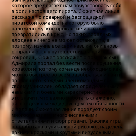
которое предлагает нам почувствовать себя
в роли настоящего пирата. Сюжетная линия
расскажет о коварной и беспощадной
пиратской команде, на которую было
наложено жуткое проклятие и все они
превратились в крыс. Но таких зарядных
злодеев ничего не может остановить, а
поэтому, изучив все свои навыки, они вновь
отправляются в путешествие на поиски
сокровищ. Сюжет расскажет о том, как сын
Адмирала пропал без вести после крушения
корабля и поэтому команде необходимо как
можно быстрее во всем разобраться и найти
пропавшего. Каждый член команды – по-
своему уникален, обладает определёнными
навыками и боевыми характеристиками, а
это значит, что важно работать слаженно,
распределяя между друг другом обязанности
и задачи. Сюжетная линия порадует своим
многообразием, многочисленными
ответвлениями и сюрпризами. Графика игры
проработана в уникальной рисовке, наделена
яркими красками и крутыми визуальными