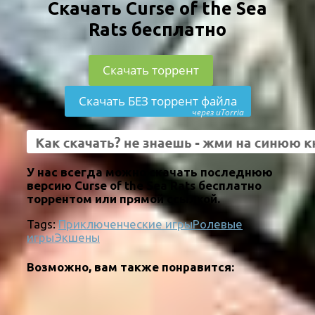
Скачать Curse of the Sea
Rats бесплатно
Скачать торрент
Скачать БЕЗ торрент файла
через uTorria
У нас всегда можно скачать последнюю
версию Curse of the Sea Rats бесплатно
торрентом или прямой ссылкой.
Tags:
Приключенческие игры
Ролевые
игры
Экшены
Возможно, вам также понравится: