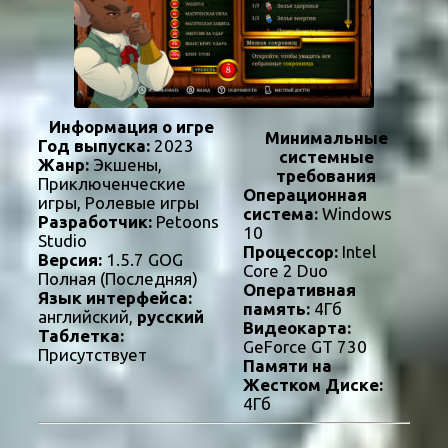
Информация о игре
Минимальные
Год выпуска:
2023
системные
Жанр:
Экшены,
требования
Приключенческие
Операционная
игры, Ролевые игры
система:
Windows
Разработчик:
Petoons
10
Studio
Процессор:
Intel
Версия:
1.5.7 GOG
Core 2 Duo
Полная (Последняя)
Оперативная
Язык интерфейса:
память:
4Гб
английский,
русский
Видеокарта:
Таблетка:
GeForce GT 730
Присутствует
Памяти на
Жестком Диске:
4Гб