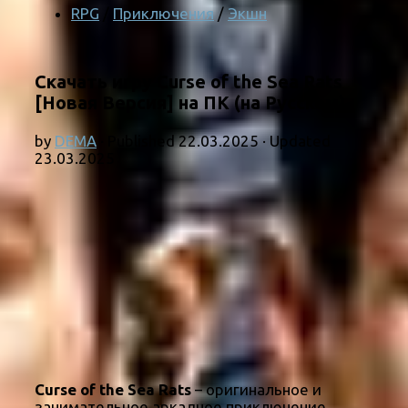
RPG
/
Приключения
/
Экшн
Скачать игру Curse of the Sea Rats
[Новая Версия] на ПК (на Русском)
by
DEMA
· Published
22.03.2025
· Updated
23.03.2025
Curse of the Sea Rats
– оригинальное и
занимательное аркадное приключение,