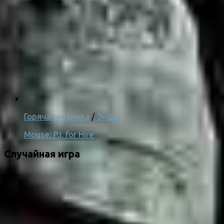
Горячая новинка
/
Экшн
Mouse: P.I. for Hire
Случайная игра