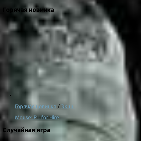
Горячая новинка
Горячая новинка
/
Экшн
Mouse: P.I. for Hire
Случайная игра