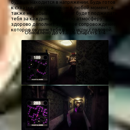
будешь находится в напряжении. Будь готов
к схватке с противником в любой момент, а
также не забывай, что враг будет поджидать
тебя за каждым углом. Всю атмосферу
здорово дополнит звуковое сопровождение,
которое окунем тебя в мир игры с головой.
Обновлено до v1.8.06 Chapters 1-4