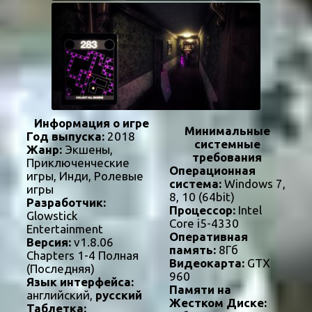
Информация о игре
Минимальные
Год выпуска:
2018
системные
Жанр:
Экшены,
требования
Приключенческие
Операционная
игры, Инди, Ролевые
система:
Windows 7,
игры
8, 10 (64bit)
Разработчик:
Процессор:
Intel
Glowstick
Core i5-4330
Entertainment
Оперативная
Версия:
v1.8.06
память:
8Гб
Chapters 1-4 Полная
Видеокарта:
GTX
(Последняя)
960
Язык интерфейса:
Памяти на
английский,
русский
Жестком Диске:
Таблетка: