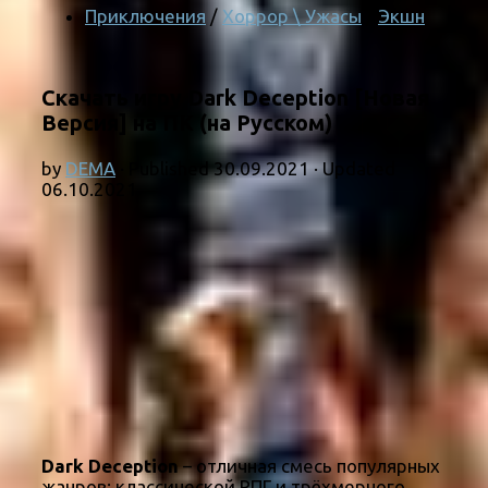
Приключения
/
Хоррор \ Ужасы
/
Экшн
Скачать игру Dark Deception [Новая
Версия] на ПК (на Русском)
by
DEMA
· Published
30.09.2021
· Updated
06.10.2021
Dark Deception
– отличная смесь популярных
жанров: классической РПГ и трёхмерного