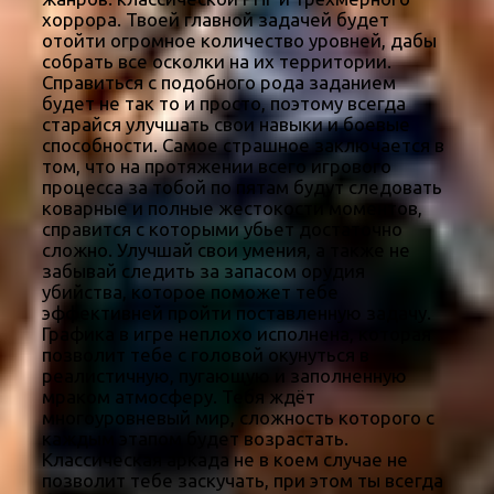
хоррора. Твоей главной задачей будет
отойти огромное количество уровней, дабы
собрать все осколки на их территории.
Справиться с подобного рода заданием
будет не так то и просто, поэтому всегда
старайся улучшать свои навыки и боевые
способности. Самое страшное заключается в
том, что на протяжении всего игрового
процесса за тобой по пятам будут следовать
коварные и полные жестокости моментов,
справится с которыми убьет достаточно
сложно. Улучшай свои умения, а также не
забывай следить за запасом орудия
убийства, которое поможет тебе
эффективней пройти поставленную задачу.
Графика в игре неплохо исполнена, которая
позволит тебе с головой окунуться в
реалистичную, пугающую и заполненную
мраком атмосферу. Тебя ждёт
многоуровневый мир, сложность которого с
каждым этапом будет возрастать.
Классическая аркада не в коем случае не
позволит тебе заскучать, при этом ты всегда