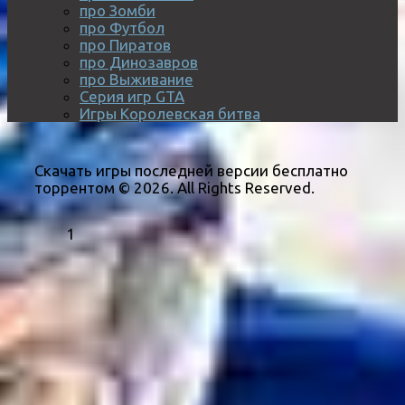
про Зомби
про Футбол
про Пиратов
про Динозавров
про Выживание
Серия игр GTA
Игры Королевская битва
Скачать игры последней версии бесплатно
торрентом © 2026. All Rights Reserved.
1