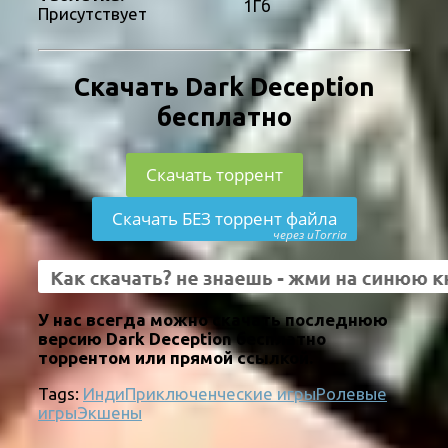
1Гб
Присутствует
Скачать Dark Deception
бесплатно
Скачать торрент
Скачать БЕЗ торрент файла
через uTorria
У нас всегда можно скачать последнюю
версию Dark Deception бесплатно
торрентом или прямой ссылкой.
Tags:
Инди
Приключенческие игры
Ролевые
игры
Экшены