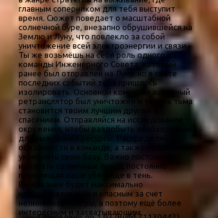
главным соперником для тебя выступит
время. Сюжет поведает о масштабной
солнечной буре, внезапно обрушившейся на
Землю и Луну, что повлекло за собой
уничтожение всей электроэнергии и связи.
Ты же возьмёшь на себя роль одного из
команды Инженерного Совета, который
ранее был отправлен на Луну, но в свете
последних событий тебя пришлось
изолировать. Основной коммуникационный
ретранслятор был уничтожен и теперь тьма
становится твоим лучшим другом и
спасением. Отправляйся на исследование
окружения, чтобы раздобыть необходимые
для выживания ресурсы. Распределяй
обязанности в команде, а также не забывай
укреплять свою базу. Важно постоянно
избегать солнечных лучей, постоянно
перемещая ваше убежище в тень.
Выживание будет максимально
непредсказуемым и опасным за счёт
нелинейности игры, а поэтому ещё более
интересным и захватывающим.
Обновлено до 1.02 (Build 21130442)