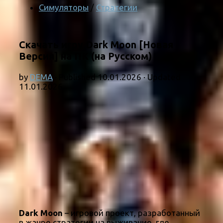
Симуляторы
/
Стратегии
Скачать игру Dark Moon [Новая
Версия] на ПК (на Русском)
by
DEMA
· Published
10.01.2026
· Updated
11.01.2026
Dark Moon
– игровой проект, разработанный
в жанре стратегии на выживание, где