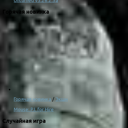
Unturned v3.26.2.3a
Горячая новинка
Горячая новинка
/
Экшн
Mouse: P.I. for Hire
Случайная игра