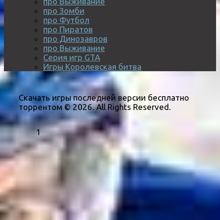
про Выживание
про Зомби
про Футбол
про Пиратов
про Динозавров
про Выживание
Серия игр GTA
Игры Королевская битва
Скачать игры последней версии бесплатно
торрентом © 2026. All Rights Reserved.
1