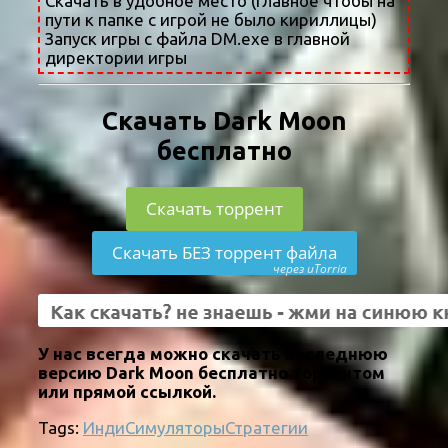
Скачать в удобное место (главное чтобы на
пути к папке с игрой не было кириллицы)
Запуск игры с файла DM.exe в главной
директории игры
Скачать Dark Moon
бесплатно
Скачать торрент
Скачать БЕЗ торрент файла
через uTorria
У нас всегда можно скачать последнюю
версию Dark Moon бесплатно торрентом
или прямой ссылкой.
Tags:
Инди
Симуляторы
Стратегии