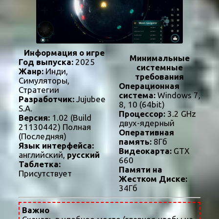
Информация о игре
Минимальные
Год выпуска:
2025
системные
Жанр:
Инди,
требования
Симуляторы,
Операционная
Стратегии
система:
Windows 7,
Разработчик:
Jujubee
8, 10 (64bit)
S.A.
Процессор:
3.2 GHz
Версия:
1.02 (Build
двух-ядерный
21130442) Полная
Оперативная
(Последняя)
память:
8Гб
Язык интерфейса:
Видеокарта:
GTX
английский,
русский
660
Таблетка:
Памяти на
Присутствует
Жестком Диске:
34Гб
Важно