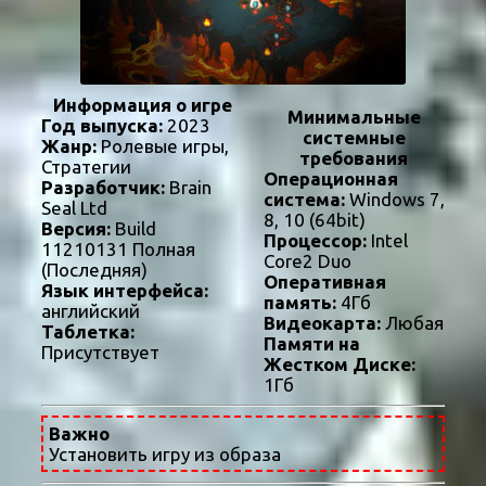
Информация о игре
Минимальные
Год выпуска:
2023
системные
Жанр:
Ролевые игры,
требования
Стратегии
Операционная
Разработчик:
Brain
система:
Windows 7,
Seal Ltd
8, 10 (64bit)
Версия:
Build
Процессор:
Intel
11210131 Полная
Core2 Duo
(Последняя)
Оперативная
Язык интерфейса:
память:
4Гб
английский
Видеокарта:
Любая
Таблетка:
Памяти на
Присутствует
Жестком Диске:
1Гб
Важно
Установить игру из образа