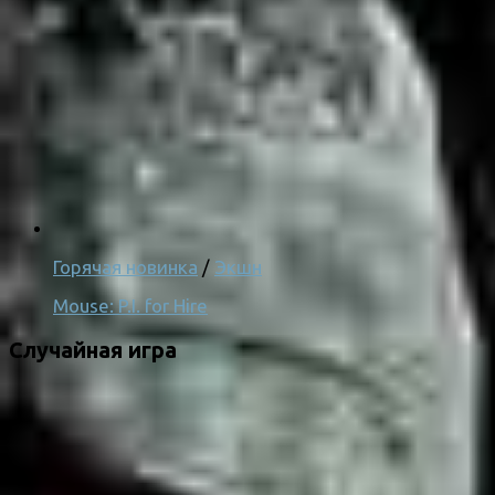
Горячая новинка
/
Экшн
Mouse: P.I. for Hire
Случайная игра