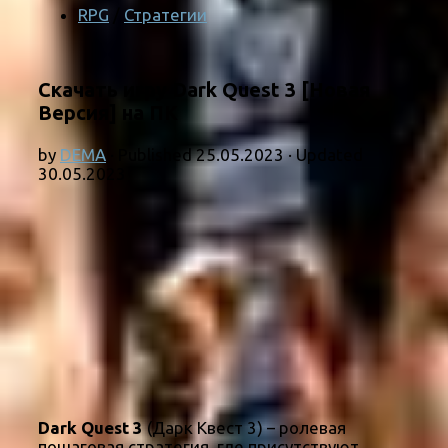
RPG
/
Стратегии
Скачать игру Dark Quest 3 [Новая
Версия] на ПК
by
DEMA
· Published
25.05.2023
· Updated
30.05.2023
Dark Quest 3
(Дарк Квест 3) – ролевая
пошаговая стратегия, где присутствуют