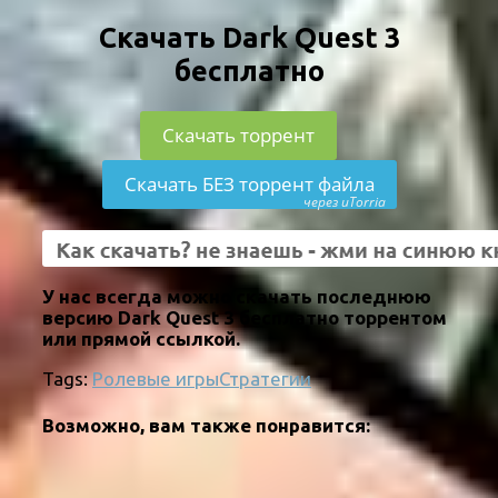
Скачать Dark Quest 3
бесплатно
Скачать торрент
Скачать БЕЗ торрент файла
через uTorria
У нас всегда можно скачать последнюю
версию Dark Quest 3 бесплатно торрентом
или прямой ссылкой.
Tags:
Ролевые игры
Стратегии
Возможно, вам также понравится: