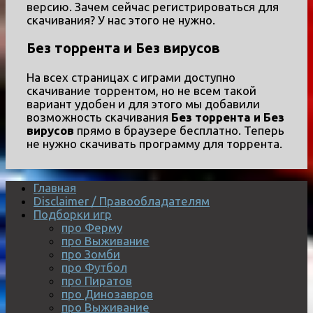
версию. Зачем сейчас регистрироваться для
скачивания? У нас этого не нужно.
Без торрента и Без вирусов
На всех страницах с играми доступно
скачивание торрентом, но не всем такой
вариант удобен и для этого мы добавили
возможность скачивания
Без торрента и Без
вирусов
прямо в браузере бесплатно. Теперь
не нужно скачивать программу для торрента.
Главная
Disclaimer / Правообладателям
Подборки игр
про Ферму
про Выживание
про Зомби
про Футбол
про Пиратов
про Динозавров
про Выживание