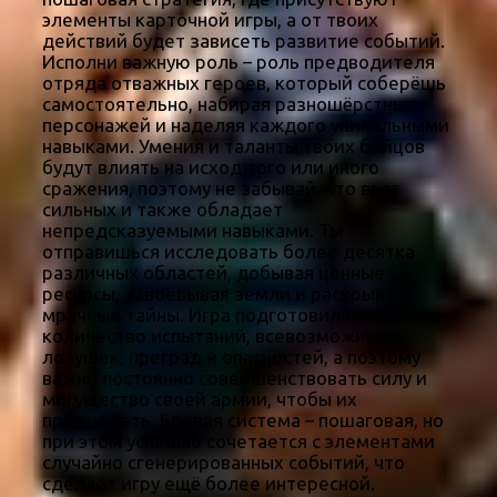
элементы карточной игры, а от твоих
действий будет зависеть развитие событий.
Исполни важную роль – роль предводителя
отряда отважных героев, который соберёшь
самостоятельно, набирая разношёрстных
персонажей и наделяя каждого уникальными
навыками. Умения и таланты твоих бойцов
будут влиять на исход того или иного
сражения, поэтому не забывай, что враг
сильных и также обладает
непредсказуемыми навыками. Ты
отправишься исследовать более десятка
различных областей, добывая ценные
ресурсы, завоевывая земли и раскрывая
мрачные тайны. Игра подготовила огромное
количество испытаний, всевозможных
ловушек, преград и опасностей, а поэтому
важно постоянно совершенствовать силу и
могущество своей армии, чтобы их
преодолеть. Боевая система – пошаговая, но
при этом успешно сочетается с элементами
случайно сгенерированных событий, что
сделает игру ещё более интересной.