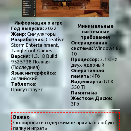
Информация о игре
Минимальные
Год выпуска:
2022
системные
Жанр:
Симуляторы
требования
Разработчик:
Creative
Операционная
Storm Entertainment,
система:
Windows 8,
Tanglefoot Games
10
Версия:
1.3.18 Build
Процессор:
3.1 GHz
9525738 Полная
двух-ядерный
(Последняя)
Оперативная
Язык интерфейса:
память:
4Гб
английский
Видеокарта:
GTX
Таблетка:
550 Ti
Присутствует
Памяти на
Жестком Диске:
3Гб
Важно
Скопировать содержимое архива в любую
папку и играть