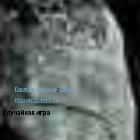
Горячая новинка
/
Экшн
Mouse: P.I. for Hire
Случайная игра