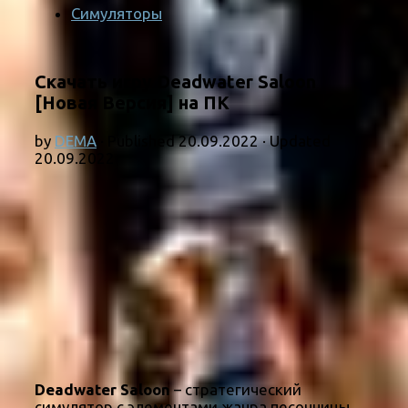
Симуляторы
Скачать игру Deadwater Saloon
[Новая Версия] на ПК
by
DEMA
· Published
20.09.2022
· Updated
20.09.2022
Deadwater Saloon
– стратегический
симулятор с элементами жанра песочницы,