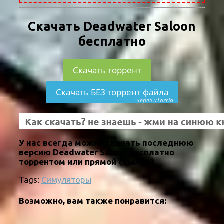
Скачать Deadwater Saloon
бесплатно
Скачать торрент
Скачать БЕЗ торрент файла
через uTorria
У нас всегда можно скачать последнюю
версию Deadwater Saloon бесплатно
торрентом или прямой ссылкой.
Tags:
Симуляторы
Возможно, вам также понравится: