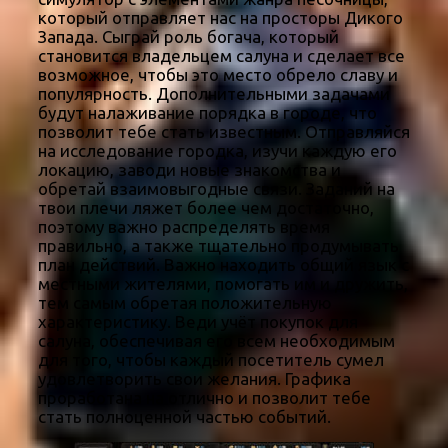
который отправляет нас на просторы Дикого
Запада. Сыграй роль богача, который
становится владельцем салуна и сделает все
возможное, чтобы это место обрело славу и
популярность. Дополнительными задачами
будут налаживание порядка в городе, что
позволит тебе стать известным. Отправляйся
на исследование городка, изучи каждую его
локацию, заводи новые знакомства и
обретай взаимовыгодные связи. Заданий на
твои плечи ляжет более чем достаточно,
поэтому важно распределять время
правильно, а также тщательно продумывать
план действий. Важно находить общий язык с
местными жителями, помогать им и дружить,
тем самым обретая положительную
характеристику. Веди учёт покупок для
салуна, обеспечивая его всем необходимым
для того, чтобы каждый посетитель сумел
удовлетворить свои желания. Графика
проработана на отлично и позволит тебе
стать полноценной частью событий.