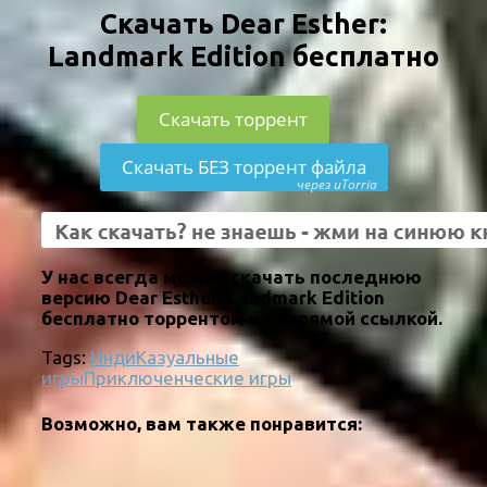
Скачать Dear Esther:
Landmark Edition бесплатно
Скачать торрент
Скачать БЕЗ торрент файла
через uTorria
У нас всегда можно скачать последнюю
версию Dear Esther: Landmark Edition
бесплатно торрентом или прямой ссылкой.
Tags:
Инди
Казуальные
игры
Приключенческие игры
Возможно, вам также понравится: