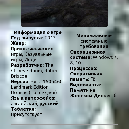
Информация о игре
Минимальные
Год выпуска:
2017
системные
Жанр:
требования
Приключенческие
Операционная
игры, Казуальные
система:
Windows 7,
игры, Инди
8, 10
Разработчик:
The
Процессор:
Chinese Room, Robert
Оперативная
Briscoe
память:
Гб
Версия:
Build 1605460
Видеокарта:
Landmark Edition
Памяти на
Полная (Последняя)
Жестком Диске:
Гб
Язык интерфейса:
английский,
русский
Таблетка:
Присутствует