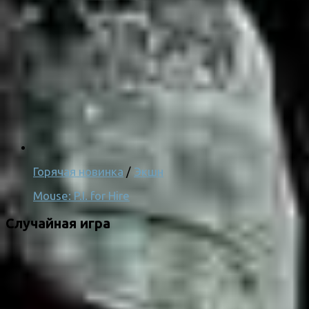
Горячая новинка
/
Экшн
Mouse: P.I. for Hire
Случайная игра