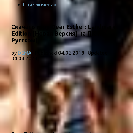
Приключения
Скачать игру Dear Esther: Landmark
Edition [Новая Версия] на ПК (на
Русском)
by
DEMA
· Published
04.02.2018
· Updated
04.04.2023