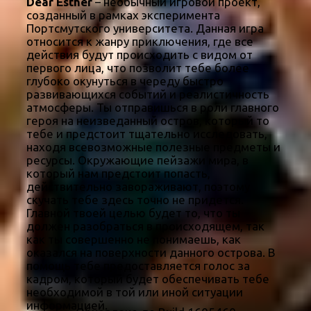
Dear Esther
– необычный игровой проект,
созданный в рамках эксперимента
Портсмутского университета. Данная игра
относится к жанру приключения, где все
действия будут происходить с видом от
первого лица, что позволит тебе более
глубоко окунуться в череду быстро
развивающихся событий и реалистичность
атмосферы. Ты отправишься в роли главного
героя на неизведанный остров, который то
тебе и предстоит тщательно исследовать,
находя всевозможные полезные предметы и
ресурсы. Окружающие пейзажи мира, в
который нам предстоит попасть,
действительно завораживают, поэтому
скучать тебе здесь точно не придется.
Главной твоей целью будет то, что ты
должен разобраться в происходящем, так
как ты совершенно не понимаешь, как
оказался на поверхности данного острова. В
помощь тебе предоставляется голос за
кадром, который будет обеспечивать тебе
необходимой в той или иной ситуации
информацией.