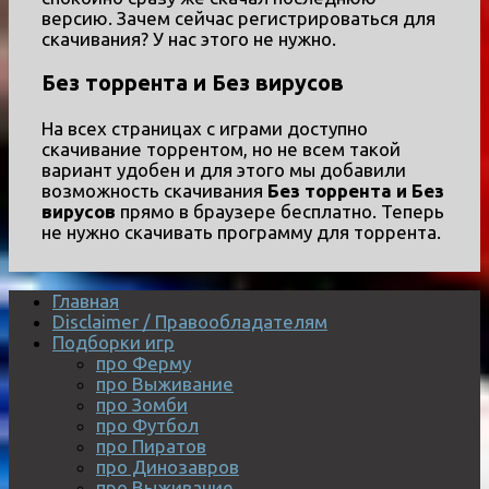
версию. Зачем сейчас регистрироваться для
скачивания? У нас этого не нужно.
Без торрента и Без вирусов
На всех страницах с играми доступно
скачивание торрентом, но не всем такой
вариант удобен и для этого мы добавили
возможность скачивания
Без торрента и Без
вирусов
прямо в браузере бесплатно. Теперь
не нужно скачивать программу для торрента.
Главная
Disclaimer / Правообладателям
Подборки игр
про Ферму
про Выживание
про Зомби
про Футбол
про Пиратов
про Динозавров
про Выживание