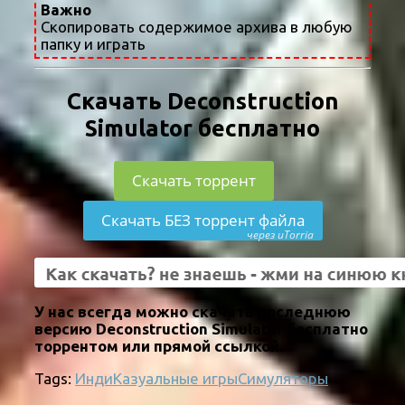
Важно
Скопировать содержимое архива в любую
папку и играть
Скачать Deconstruction
Simulator бесплатно
Скачать торрент
Скачать БЕЗ торрент файла
через uTorria
У нас всегда можно скачать последнюю
версию Deconstruction Simulator бесплатно
торрентом или прямой ссылкой.
Tags:
Инди
Казуальные игры
Симуляторы