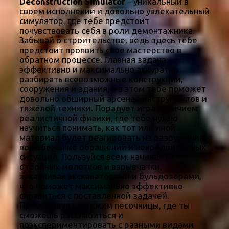
Deconstruction Simulator
– уникальный в
своем исполнении и довольно увлекательный
симулятор, где тебе предстоит
почувствовать себя в роли демонтажника.
Забывай о строительстве, ведь здесь тебе
предстоит проявить свое мастерство в
обратном процессе. Главная задача –
эффективно и максимально аккуратно
разбирать всевозможные конструкции,
сооружения и здания, а в этом тебе поможет
довольно обширный арсенал инструментов и
тяжёлой техники. Порадует игра наличием
реалистичной физики, где тебе нужно
научиться понимать, как тот или иной
материал будет реагировать на разрушения,
во избежание обращений и непредвиденных
ситуаций. Пользуйся всем: начиная от
отбойных молотков и взрывчатки,
заканчивая экскаваторами и бульдозерами,
что поможет максимально эффективно
справиться с поставленной задачей.
Присутствует и режим песочницы, где ты
сможешь расслабиться и
поэкспериментировать с разными видами