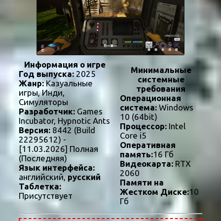
Информация о игре
Минимальные
Год выпуска:
2025
системные
Жанр:
Казуальные
требования
игры, Инди,
Операционная
Симуляторы
система:
Windows
Разработчик:
Games
10 (64bit)
Incubator, Hypnotic Ants
Процессор:
Intel
Версия:
8442 (Build
Core i5
22295612) -
Оперативная
[11.03.2026] Полная
память:
16 Гб
(Последняя)
Видеокарта:
RTX
Язык интерфейса:
2060
английский,
русский
Памяти на
Таблетка:
Жестком Диске:
10
Присутствует
Гб