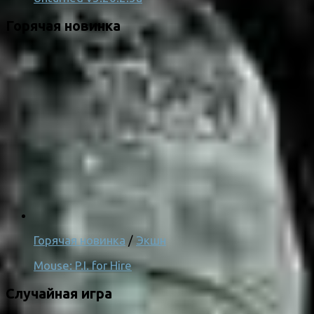
Горячая новинка
Горячая новинка
/
Экшн
Mouse: P.I. for Hire
Случайная игра