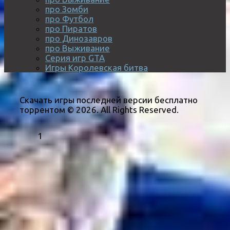
про Зомби
про Футбол
про Пиратов
про Динозавров
про Выживание
Серия игр GTA
Игры Королевская битва
Скачать игры последней версии бесплатно
торрентом © 2026. All Rights Reserved.
1