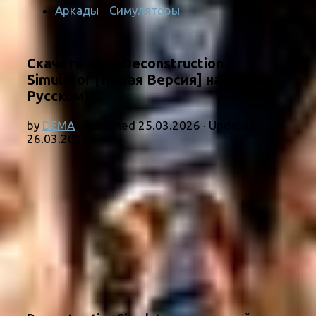
Аркады
/
Симуляторы
Скачать игру Deconstruction
Simulator [Новая Версия] на ПК (на
Русском)
by
DEMA
· Published
25.03.2026
· Updated
26.03.2026