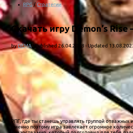
RPG
/
Стратегии
Скачать игру Demon’s Rise 
by
DEMA
· Published
26.04.2018
· Updated
13.08.202
РПГ, где ты станешь управлять группой отважных
именно поэтому игра завлекает огромное количест
коварства мир, который подготовил для тебя дале