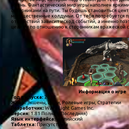
жизнь. Фантастический мир игры наполнен яркими
соперниками на пути. Ты будешь становиться цен
могущественные колдуньи. От тебя потребуется п
от действий зависит исход событий, а именно поэ
целях и по отношению к сторонникам вражеской 
Информация о игре
Год выпуска:
2018
Жанр:
Экшены, Инди, Ролевые игры, Стратегии
Разработчик:
Wave Light Games Inc.
Версия:
1.81 Полная (Последняя)
Язык интерфейса:
английский
Таблетка:
Присутствует