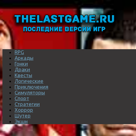
RPG
Аркады
Гонки
Драки
Квесты
Логические
Приключения
Симуляторы
Спорт
Стратегии
Хоррор
Шутер
Экшн