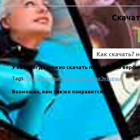
Скачат
У нас всегда можно скачать последнюю версию 
Tags:
Инди
Ролевые игры
Стратегии
Экшены
Возможно, вам также понравится: