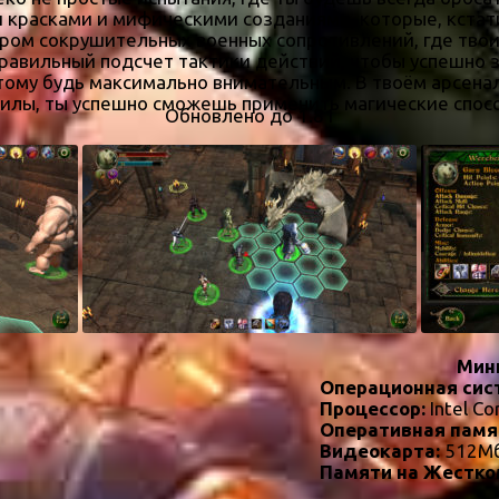
 красками и мифическими созданиями, которые, кстат
тром сокрушительных военных сопротивлений, где тво
равильный подсчет тактики действий, чтобы успешно з
тому будь максимально внимательным. В твоём арсенал
силы, ты успешно сможешь применить магические спос
Обновлено до 1.81
Мин
Операционная сис
Процессор:
Intel Co
Оперативная памя
Видеокарта:
512Мб
Памяти на Жестко