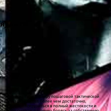
я] на ПК
ешно относит себя к жанру пошаговой тактической
я тебя здесь будет более чем достаточно,
т с головой погрузиться в полный жестокости и
ть вызов смерти, отчаянно борясь за собственную