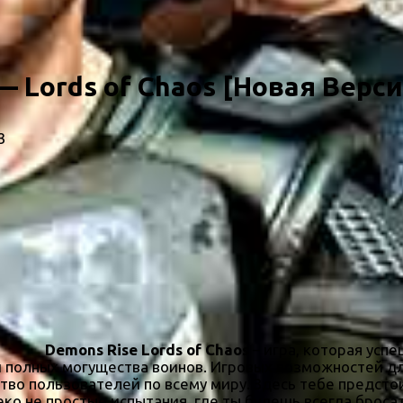
— Lords of Chaos [Новая Верси
3
Demons Rise Lords of Chaos
– игра, которая усп
 и полных могущества воинов. Игровых возможностей дл
во пользователей по всему миру. Здесь тебе предстои
ко не простые испытания, где ты будешь всегда броса