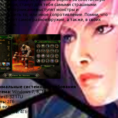
и говоря, станут для тебя самыми страшными
ими соперниками выступят монстры и
авершить то, или иное сопротивление. Помни, что
е будет самое разное оружие, а также, в своих
обности.
имальные системные требования
тема:
Windows 7, 8, 10
re i3-3217U
ть:
2Гб
 видеопамяти
м Диске:
4Гб