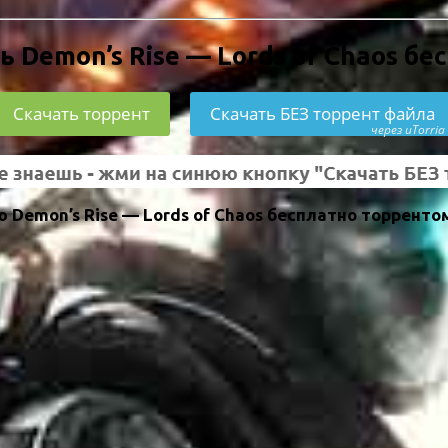
ь Demon’s Rise — Lords of Chaos бе
Скачать торрент
Скачать БЕЗ торрент файла
через uTorria
Demon’s Rise — Lords of Chaos бесплатно торренто