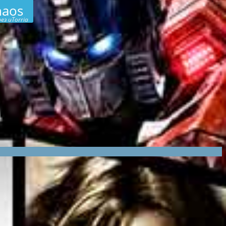
haos
ез uTorria