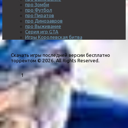
про Зомби
про Футбол
про Пиратов
про Динозавров
про Выживание
Серия игр GTA
Игры Королевская битва
Скачать игры последней версии бесплатно
торрентом © 2026. All Rights Reserved.
1