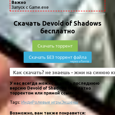
Важно
Запуск с Game.exe
Скачать Devoid of Shadows
бесплатно
Скачать торрент
Скачать БЕЗ торрент файла
через uTorria
У нас всегда можно скачать последнюю
версию Devoid of Shadows бесплатно
торрентом или прямой ссылкой.
Tags:
Инди
Ролевые игры
Экшены
Возможно, вам также понравится: