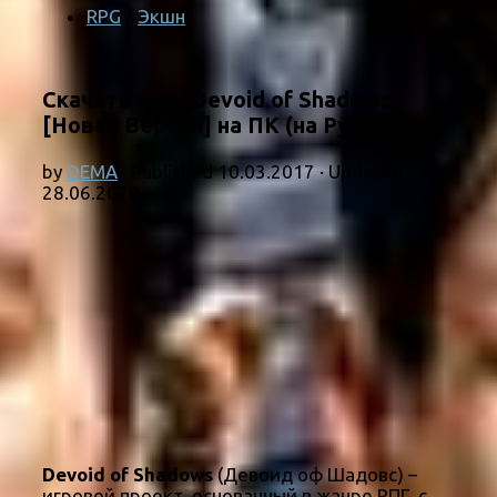
RPG
/
Экшн
Скачать игру Devoid of Shadows
[Новая Версия] на ПК (на Русском)
by
DEMA
· Published
10.03.2017
· Updated
28.06.2020
Devoid of Shadows
(Девоид оф Шадовс) –
игровой проект, основанный в жанре РПГ, с