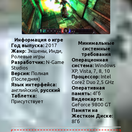
Информация о игре
Минимальные
Год выпуска:
2017
системные
Жанр:
Экшены, Инди,
требования
Ролевые игры
Операционная
Разработчик:
N-Game
система:
Windows
Studios
XP, Vista, 7, 8, 10
Версия:
Полная
Процессор:
Intel
(Последняя)
Core2 Duo 2,5 GHz
Язык интерфейса:
Оперативная
английский,
русский
память:
4Гб
Таблетка:
Видеокарта:
Присутствует
GeForce 9800 GT
Памяти на
Жестком Диске:
8Гб