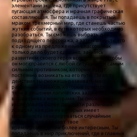
элементами экшена, где присутствует
пугающая атмосфера и мрачная графическая
составляющая. Ты попадаешь в покрытый
мраком трехмерный мир, где станешь частью
жутких событий, в сути которых необходимо
разобраться. Ты сможешь выбрать для себя
подходящего персонажа, а затем отнести его
к одному из предложенных классов. Как
только дело будет сделано, займись
развитием своего героя всесторонне, чтобы
он мог справится с любой ситуацией и самым
сильным противником, которые будут
постоянно возникать на его пути. По ходу
действия ты сможешь развивать массу
различных навыков, которые пригодятся
тебе в решении логических заданий, а также
в сражениях с монстрами. Ты сможешь
исследовать более двадцати различных
локаций, каждая из которых имеет
способность генерироваться случайным
образом, что сделает твое
времяпровождение более интересным. Ты
попадаешь в мир приключений, где в главных