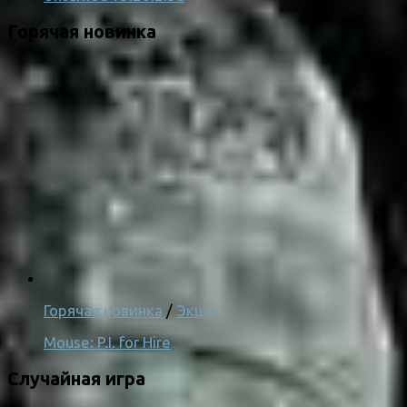
Горячая новинка
Горячая новинка
/
Экшн
Mouse: P.I. for Hire
Случайная игра